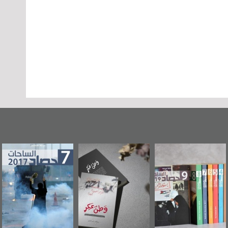
بحرين"
«وطن عكر» رواية
حصاد 2017
عاشوراء ال
صاد
جديدة لمعتقل
ويكيليكس 
2
عسكري تصدر عن
الأمري
«مرآة البحرين»