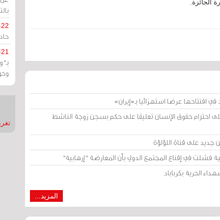
 الجائزة.
بالت
-22
حادة
-21
بـ"
وحو
ي افتتاحها عرضا استهزائيا بـ«إيران»
 على احترام حقوق الإنسان تعليقا على حكم بسجن زوجة الناشط
تغريدات
 جديد على قناة اللؤلؤة
ة فشلت في إقناع المجتمع الدولي بأن المعارضة "إرهابية"
داء الحرية بكرباباد
المزيد...