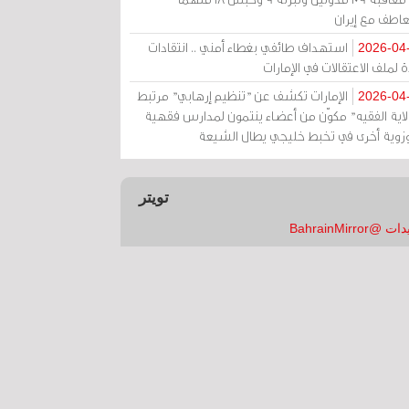
عاطف مع إيران
استهداف طائفي بغطاء أمني .. انتقادات
2026-04
 لملف الاعتقالات في الإمارات
الإمارات تكشف عن "تنظيم إرهابي" مرتبط
2026-04
ولاية الفقيه" مكوّن من أعضاء ينتمون لمدارس فقهية
زوية أخرى في تخبط خليجي يطال الشيعة
تويتر
 @BahrainMirror