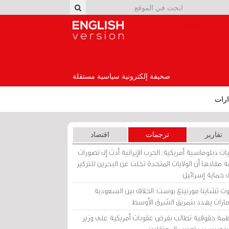
English Version
صحيفة إلكترونية سياسية مستقلة
رات
تقارير
ترجمات
اقتصاد
ات دبلوماسية أمريكية: الحرب الإيرانية أدت إلى تصورات
 مفادها أن الولايات المتحدة تخلت عن البحرين للتركيز
 حماية إسرائيل
ث تشاينا مورنينغ بوست: الخلاف بين السعودية
إمارات يهدد بتمزيق الشرق الأوسط
مة حقوقية تطالب بفرض عقوبات أمريكية على وزير
يني بسبب تعذيب المعتقلين