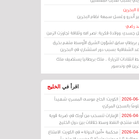
 البحرين
مير أندرو وغسل سمعة نظام البحرين
د رضي
ل جسدي، وولادة فكرية: نصر الله وثقافة تجاوزت الزمن
ر بريطاني سابق لشؤون الشرق الأوسط متهم بخرق
عد الشفافية بسبب دور استشاري في البحرين
 انتقادات للزيارة .. ملك بريطانيا يستضيف ملك
حرين في وندسور
اقرأ في
الخليج
الكويت: الحاج موسى المسري شهيداً
2026-06
ومًا بالسجن المركزي
الإمارات تنسحب من أوبك في ضربة قوية
2026-04
الف منتجي النفط وسط خلافات بين دول الخليج
محكمة «أمن الدولة» في الكويت: الامتناع
2026-04
عن معاقبة 109 مدونين وتبرئة 9 وحبس 18 متهماً