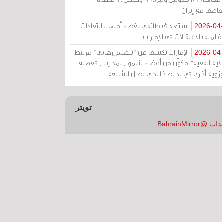
عاطف مع إيران
استهداف طائفي بغطاء أمني .. انتقادات
2026-04
 لملف الاعتقالات في الإمارات
الإمارات تكشف عن "تنظيم إرهابي" مرتبط
2026-04
ولاية الفقيه" مكوّن من أعضاء ينتمون لمدارس فقهية
زوية أخرى في تخبط خليجي يطال الشيعة
تويتر
 @BahrainMirror