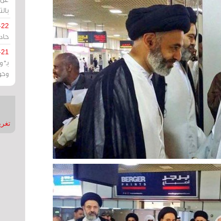
بالت
-22
حادة
-21
بـ"
وحو
تغريدات