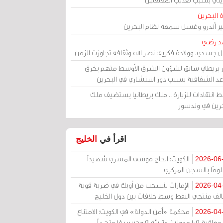
 البحرين
مير أندرو وغسل سمعة نظام البحرين
د رضي
ل جسدي، وولادة فكرية: نصر الله وثقافة تجاوزت الزمن
ر بريطاني سابق لشؤون الشرق الأوسط متهم بخرق
عد الشفافية بسبب دور استشاري في البحرين
 انتقادات للزيارة .. ملك بريطانيا يستضيف ملك
حرين في وندسور
اقرأ في
الخليج
الكويت: الحاج موسى المسري شهيداً
2026-06
ومًا بالسجن المركزي
الإمارات تنسحب من أوبك في ضربة قوية
2026-04
الف منتجي النفط وسط خلافات بين دول الخليج
محكمة «أمن الدولة» في الكويت: الامتناع
2026-04
عن معاقبة 109 مدونين وتبرئة 9 وحبس 18 متهماً