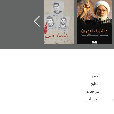
شهداء وطن
«جَوْ»: رواية
دعوة للضحك
إ
المعتقل جهاد
أجندة
الخليج
مراجعات
إصدارات