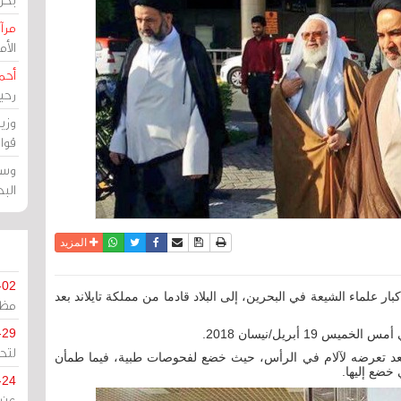
مرآة
الأ
أحم
رحي
وزي
قوا
وسط
الب
نسخة للطباعة
حفظ الموضوع
فيسبوك
تويتر
أرسل الى صديق
واتساب
المزيد
-02
كبار علماء الشيعة في البحرين، إلى البلاد قادما من مملكة تايلاند بعد
مظل
-29
 أبريل/نيسان 2018.
لتح
 تايلاند في 11 أبريل الجاري بعد تعرضه لآلام في الرأس، حيث خضع لفحوصات طبية، فيما طمأن
خضع إليها.
-24