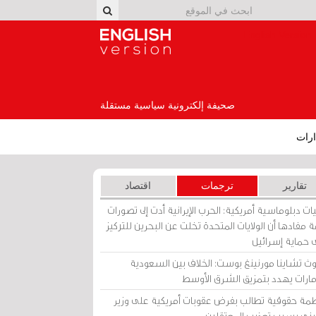
English Version
صحيفة إلكترونية سياسية مستقلة
رات
تقارير
ترجمات
اقتصاد
ات دبلوماسية أمريكية: الحرب الإيرانية أدت إلى تصورات
 مفادها أن الولايات المتحدة تخلت عن البحرين للتركيز
 حماية إسرائيل
ث تشاينا مورنينغ بوست: الخلاف بين السعودية
إمارات يهدد بتمزيق الشرق الأوسط
مة حقوقية تطالب بفرض عقوبات أمريكية على وزير
يني بسبب تعذيب المعتقلين