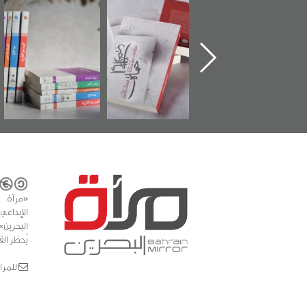
ماة الباب الأخير":
تصنيف موضوعي
"مرآة البحرين"
«
لإصدار الأول عن
للوثائق البريطانية
تصدر حصاد
اعتصام الدراز
يقدمه «مركز أوال»
الساحات 2019
ع
وأحداث ساحة
في سلسلة من 5
لفداء لمركز أوال
كتب
دراسات والتوثيق
«مرآة 
البحرين»
يُحظر الق
للمراسلات: ror.com