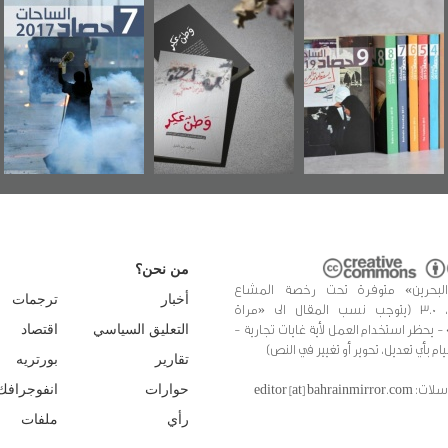
وطن عكر» رواية
حصاد 2017
عاشوراء البحرين...
جديدة لمعتقل
ويكيليكس السفارة
سكري تصدر عن
الأمريكية
«مرآة البحرين»
من نحن؟
البحرين» متوفرة تحت رخصة المشاع
أخبار
ترجمات
الإبداعي، 3.0 (يتوجب نسب المقال الى «مراة
 - يحظر استخدام العمل لأية غايات تجارية -
التعليق السياسي
اقتصاد
يام بأي تعديل، تحوير أو تغيير في النص)
تقارير
بورتريه
editor [at] bahrainmir
حوارات
انفوجرافك
رأي
ملفات