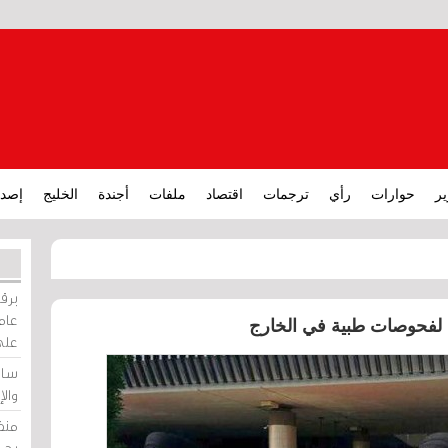
ير
حوارات
رأي
ترجمات
اقتصاد
ملفات
أجندة
الخليج
إصدا
برقي
عامة
ه لفحوصات طبية في الخارج
على
ساو
وال
منظ
بحر