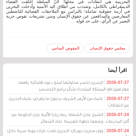
البحرينية هي انتقادات في محلها؛ لأنَّ السلطة أغلقت الفضاء
الديمقراطي بالكامل، وشددت من اطلاق اليد الأمنية وأدخلت البحرين
في أزمة حقوقية شاملة؛ بالتزامن مع الملاحقات القضائية للناشطين
المعارضين والمدافعين عن حقوق الإنسان وسن تشريعات تقوض حرية
التعبير عن الرأي، على حد قوله.
مجلس حقوق الإنسان
المفوض السامي
اقرأ أيضا
البحرين تخسر محاولتها لمنع دعوى قضائية رفعها
2026-07-27
معارضون في المملكة المتحدة بشأن برامج التجسس
علماء من الأزهر الشريف يدينون ما يتعرض علماء البحرين
2026-07-27
من انتهاكات
الشيخ عادل الشعلة: ربط زيارة الأئمة بإذن الحكومة من
2026-07-24
أكبر المحرمات.. ومنعها خطوة للهيمنة على الشعائر
وول ستريت جورنال: البحرين نفذت غارات جوية سرية داخل
2026-07-24