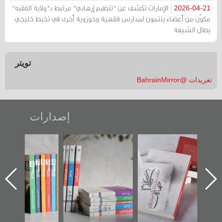
الإمارات تكشف عن "تنظيم إرهابي" مرتبط بـ"ولاية الفقيه"
2026-04-21
مكوّن من أعضاء ينتمون لمدارس فقهية وحوزوية أخرى في تخبط خليجي
يطال الشيعة
تويتر
تغريدات @BahrainMirror
إصدارات
"حماة الباب الأخير":
تصنيف موضوعي
"مرآة البحرين"
الإصدار الأول عن
للوثائق البريطانية
تصدر حصاد
اعتصام الدراز
يقدمه «مركز أوال»
الساحات 2019
ه
وأحداث ساحة
في سلسلة من 5
الفداء لمركز أوال
كتب
للدراسات والتوثيق