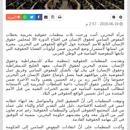
نسخة للطباعة
حفظ الموضوع
فيسبوك
تويتر
أرسل الى صديق
واتساب
المزيد
2018-06-19 - 2:57 م
مرآة البحرين: أثنت ورحبت ثلاث منظمات حقوقية بحرينية بخطاب
المفوض السامي لحقوق الإنسان في افتتاح الدورة 38 لمجلس حقوق
الإنسان التابع للأمم المتحدة حول الواقع الحقوقي في البحرين، معبرة
عن امتنانها لاستمرار وضع البحرين ضمن أولويات القضايا الحقوقية التي
تتابعها المفوضية السامية في الوطن العربي.
وتقدمت المنظمات الحقوقية (منظمة سلام للديمقراطية وحقوق
الإنسان، منتدى البحرين لحقوق الإنسان، معهد الخليج للديمقراطية
وحقوق الإنسان) في بيان لها، بالشكر للمفوض السامي وفريق عمل
المفوضية على مواقفهم فيما يتصل بأوضاع حقوق الإنسان في البحرين
خصوصا وأنَّ الأمير زيد بن رعد الحسين يقضي ولايته الأخيرة ضمن
أعمال مجلس حقوق الإنسان، داعية السلطات البحرينية إلى الاستجابة
لمطالب المفوضية السامية في تقديم الخبرات التقنية من قبل الأمم
المتحدة من أجل تحسين الواقع الحقوقي في البلاد.
ونوهت المنظمات إلى أنَّ التصفيق الحار والمتواصل بعد انتهاء خطابه
أمس في الجلسة الافتتاحية، دليل على التقدير التام والثناء على عمله
من قبل المجتمع الحقوقي الدولي والمنظمات الحقوقية؛ رغم عدم تعاون
كثير من الدول معه وفي مقدمتهم حكومة البحرين، متمنية له التوفيق
في كل مهامه الحقوقية القادمة.
وأكدت المنظمات على أنَّ انتقادات المفوض السامي إلى الحكومة