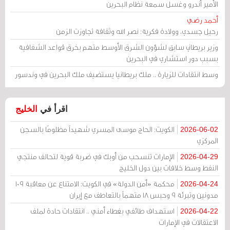
الأمير أندرو وغسل سمعة نظام البحرين
أحمد رضي
رحيل جسدي، وولادة فكرية: نصر الله وثقافة تجاوزت الزمن
وزير بريطاني سابق لشؤون الشرق الأوسط متهم بخرق قواعد الشفافية
بسبب دور استشاري في البحرين
وسط انتقادات للزيارة .. ملك بريطانيا يستضيف ملك البحرين في وندسور
اقرأ في
الخليج
الكويت: الحاج موسى المسري شهيداً مظلومًا بالسجن
2026-06-02
المركزي
الإمارات تنسحب من أوبك في ضربة قوية لتحالف منتجي
2026-04-29
النفط وسط خلافات بين دول الخليج
محكمة «أمن الدولة» في الكويت: الامتناع عن معاقبة 109
2026-04-24
مدونين وتبرئة 9 وحبس 18 متهماً بالتعاطف مع إيران
استهداف طائفي بغطاء أمني .. انتقادات حادة لملف
2026-04-22
الاعتقالات في الإمارات