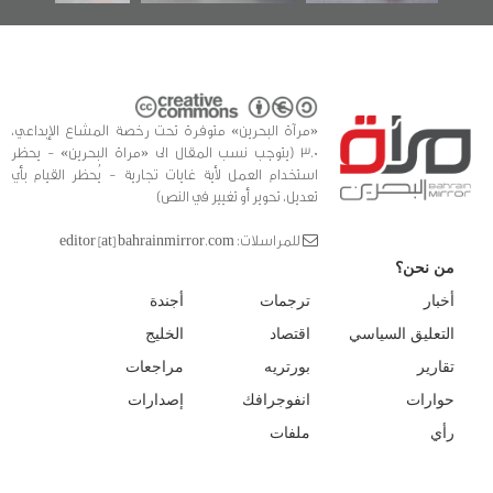
«مرآة البحرين» متوفرة تحت رخصة المشاع الإبداعي،
3.0 (يتوجب نسب المقال الى «مراة البحرين» - يحظر
استخدام العمل لأية غايات تجارية - يُحظر القيام بأي
تعديل، تحوير أو تغيير في النص)
للمراسلات: editor [at] bahrainmirror.com
من نحن؟
أخبار
ترجمات
أجندة
التعليق السياسي
اقتصاد
الخليج
تقارير
بورتريه
مراجعات
حوارات
انفوجرافك
إصدارات
رأي
ملفات