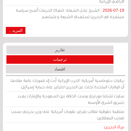
الأراضي الإيرانية
الشيخ عادل الشعلة: انتهاك الحرمات أصبح سياسة
2026-07-19
ممنهجة في البحرين تستهدف الشيعة وعلماءهم
المزيد...
تقارير
ترجمات
اقتصاد
برقيات دبلوماسية أمريكية: الحرب الإيرانية أدت إلى تصورات عامة مفادها
أن الولايات المتحدة تخلت عن البحرين للتركيز على حماية إسرائيل
ساوث تشاينا مورنينغ بوست: الخلاف بين السعودية والإمارات يهدد
بتمزيق الشرق الأوسط
منظمة حقوقية تطالب بفرض عقوبات أمريكية على وزير بحريني بسبب
تعذيب المعتقلين
مرآة البحرين