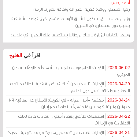
أحمد رضي
رحيل جسدي، وولادة فكرية: نصر الله وثقافة تجاوزت الزمن
وزير بريطاني سابق لشؤون الشرق الأوسط متهم بخرق قواعد الشفافية
بسبب دور استشاري في البحرين
وسط انتقادات للزيارة .. ملك بريطانيا يستضيف ملك البحرين في وندسور
اقرأ في
الخليج
الكويت: الحاج موسى المسري شهيداً مظلومًا بالسجن
2026-06-02
المركزي
الإمارات تنسحب من أوبك في ضربة قوية لتحالف منتجي
2026-04-29
النفط وسط خلافات بين دول الخليج
محكمة «أمن الدولة» في الكويت: الامتناع عن معاقبة 109
2026-04-24
مدونين وتبرئة 9 وحبس 18 متهماً بالتعاطف مع إيران
استهداف طائفي بغطاء أمني .. انتقادات حادة لملف
2026-04-22
الاعتقالات في الإمارات
الإمارات تكشف عن "تنظيم إرهابي" مرتبط بـ"ولاية الفقيه"
2026-04-21