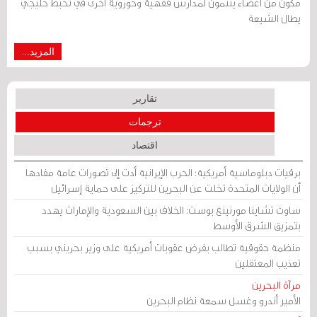
مكوّن من أعضاء ينتمون لمدارس فقهية وحوزوية أخرى في تخبط خليجي
يطال الشيعة
المزيد...
تقارير
ترجمات
اقتصاد
برقيات دبلوماسية أمريكية: الحرب الإيرانية أدت إلى تصورات عامة مفادها
أن الولايات المتحدة تخلت عن البحرين للتركيز على حماية إسرائيل
ساوث تشاينا مورنينغ بوست: الخلاف بين السعودية والإمارات يهدد
بتمزيق الشرق الأوسط
منظمة حقوقية تطالب بفرض عقوبات أمريكية على وزير بحريني بسبب
تعذيب المعتقلين
مرآة البحرين
الأمير أندرو وغسل سمعة نظام البحرين