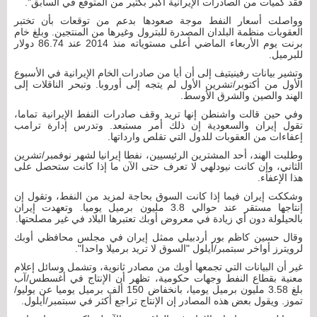
فقد كميات من الصادرات الإيرانية أكبر بكثير من المتوقع في السابق".
وواصلت أسعار النفط موجة صعودها بدعم من توقعات بأن تختبر
العقوبات منظمة البلدان المصدرة للبترول وغيرها من المنتجين. وبلغ خام
برنت يوم الأربعاء الماضي أعلى مستوياته منذ 2014 عند 86.74 دولار
للبرميل.
وتشير بيانات رفينيتيف إلى أن أيا من صادرات الخام الإيرانية في الأسبوع
الأول من أكتوبر/تشرين الأول لم يتجه إلى أوروبا. وتبحر الناقلات إلى
الهند والصين والشرق الأوسط.
وفي حين قالت واشنطن إنها تريد وقف صادرات النفط الإيرانية تماما،
تقول إيران والسعودية إن ذلك أمر مستبعد. وتدرس إدارة ترامب
إعفاءات من العقوبات للدول التي تقلص وارداتها.
وطلبت الهند، أحد المشترين الرئيسيين، نفطا إيرانيا لشهر نوفمبر/تشرين
الثاني، وإن كانت نيودلهي لا تعرف حتى الآن ما إذا كانت ستحصل على
هذا الإعفاء.
وشككت إيران فيما إذا كانت السوق بحاجة لمزيد من النفط، وتقول إن
إنتاجها مستقر عند حوالي 3.8 مليون برميل يوميا. وتعهدت إيران
بالحيلولة دون أي زيادة في معروض أوبك تعتبرها البلاد في غير مصلحتها.
وقال حسين كاظم بور أردبيلي ممثل إيران في مجلس محافظي أوبك
لرويترز أواخر سبتمبر/أيلول "السوق لا تريد برميلا واحدا".
غير أن البيانات التي تجمعها أوبك من مصادر ثانوية، وتشمل وسائل إعلام
معنية بقطاع النفط وجهات حكومية، تظهر أن الإنتاج في أغسطس/آب
بلغ 3.58 مليون برميل يوميا، بانخفاض 150 ألف برميل يوميا عن يوليو/
تموز. ويقول بعض هذه المصادر إن الإنتاج تراجع أكثر في سبتمبر/أيلول.