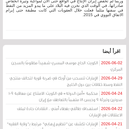
وربما لم تخفض إيران الإنتاج في الواقع حتى الآن لمواكبة وتيرة انخفاض
صادراتها، في الوقت الذي تخزن فيه البلاد على ما يبدو المزيد من النفط
في سفنها مثلما فعلت خلال العقوبات التي كانت مطبقة حتى إبرام
الاتفاق النووي في 2015.
اقرأ أيضا
الكويت: الحاج موسى المسري شهيداً مظلومًا بالسجن
2026-06-02
المركزي
الإمارات تنسحب من أوبك في ضربة قوية لتحالف منتجي
2026-04-29
النفط وسط خلافات بين دول الخليج
محكمة «أمن الدولة» في الكويت: الامتناع عن معاقبة 109
2026-04-24
مدونين وتبرئة 9 وحبس 18 متهماً بالتعاطف مع إيران
استهداف طائفي بغطاء أمني .. انتقادات حادة لملف
2026-04-22
الاعتقالات في الإمارات
الإمارات تكشف عن "تنظيم إرهابي" مرتبط بـ"ولاية الفقيه"
2026-04-21