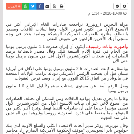
نسخة للطباعة
حفظ الموضوع
فيسبوك
تويتر
أرسل الى صديق
واتساب
المزيد
2018-10-09 - 1:34 م
مرآة البحرين (رويترز): تراجعت صادرات الخام الإيراني أكثر في
الأسبوع الأول من أكتوبر تشرين الأول، وفقا لبيانات الناقلات ومصدر
بالقطاع، متأثرة بالعقوبات الأمريكية الوشيكة وملقية بتحد في وجه
منتجي أوبك الآخرين الراغبين في تعويض النقص.
وأظهرت بيانات رفينيتيف
أيكون أن إيران صدرت 1.1 مليون برميل يوميا
من الخام في فترة الأيام السبعة تلك. وقال مصدر بالصناعة يرصد
الصادرات إن شحنات أكتوبر/تشرين الأول أقل من مليون برميل يوميا
حتى الآن.
وبالمقارنة كانت الصادرات 2.5 مليون برميل يوميا على الأقل في أبريل/
نيسان قبل أن يسحب الرئيس الأمريكي دونالد ترامب الولايات المتحدة
في مايو/أيار من اتفاق 2015 النووي مع إيران ويعيد فرض العقوبات.
ويقل الرقم أيضا عن مستوى شحنات سبتمبر/أيلول البالغ 1.6 مليون
برميل يوميا.
وغالبا ما يجري تعديل مواعيد الناقلات ومن الممكن أن تختلف الصادرات
من أسبوع لآخر. غير أن بيانات الأسبوع الأول من أكتوبر/تشرين الأول
تعطي مؤشرا جديدا على أن صادرات النفط تهبط بوتيرة أكبر بكثير من
المتوقع، مما يضغط على قدرة السعودية وروسيا وغيرهما من المنتجين
على سد الفجوة.
وقال نوربرت روكر مدير أبحاث الاقتصاد الكلي والسلع الأولية لدى بنك
جوليوس باير السويسري "موقف الحكومة الأمريكية الصارم زاد مخاطر