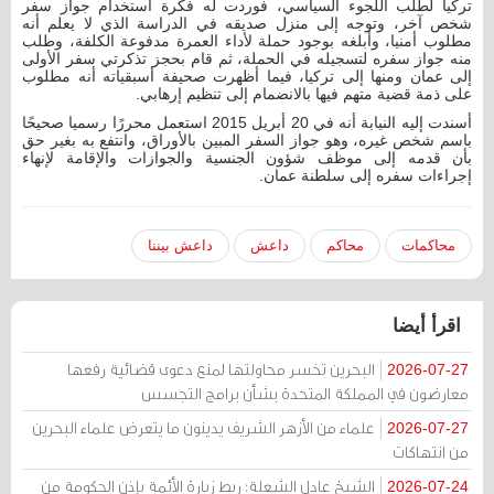
تركيا لطلب اللجوء السياسي، فوردت له فكرة استخدام جواز سفر
شخص آخر، وتوجه إلى منزل صديقه في الدراسة الذي لا يعلم أنه
مطلوب أمنيا، وأبلغه بوجود حملة لأداء العمرة مدفوعة الكلفة، وطلب
منه جواز سفره لتسجيله في الحملة، ثم قام بحجز تذكرتي سفر الأولى
إلى عمان ومنها إلى تركيا، فيما أظهرت صحيفة أسبقياته أنه مطلوب
على ذمة قضية متهم فيها بالانضمام إلى تنظيم إرهابي.
أسندت إليه النيابة أنه في 20 أبريل 2015 استعمل محررًا رسميا صحيحًا
باسم شخص غيره، وهو جواز السفر المبين بالأوراق، وانتفع به بغير حق
بأن قدمه إلى موظف شؤون الجنسية والجوازات والإقامة لإنهاء
إجراءات سفره إلى سلطنة عمان.
محاكمات
محاكم
داعش
داعش بيننا
اقرأ أيضا
البحرين تخسر محاولتها لمنع دعوى قضائية رفعها
2026-07-27
معارضون في المملكة المتحدة بشأن برامج التجسس
علماء من الأزهر الشريف يدينون ما يتعرض علماء البحرين
2026-07-27
من انتهاكات
الشيخ عادل الشعلة: ربط زيارة الأئمة بإذن الحكومة من
2026-07-24