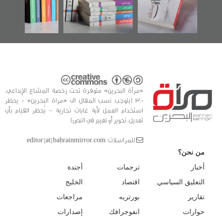
الفداء لمركز أوال
كتب
للدراسات والتوثيق
«مرآة البحرين» متوفرة تحت رخصة المشاع الإبداعي،
3.0 (يتوجب نسب المقال الى «مراة البحرين» - يحظر
استخدام العمل لأية غايات تجارية - يُحظر القيام بأي
تعديل، تحوير أو تغيير في النص)
للمراسلات: editor [at] bahrainmirror.com
من نحن؟
أخبار
ترجمات
أجندة
التعليق السياسي
اقتصاد
الخليج
تقارير
بورتريه
مراجعات
حوارات
انفوجرافك
إصدارات