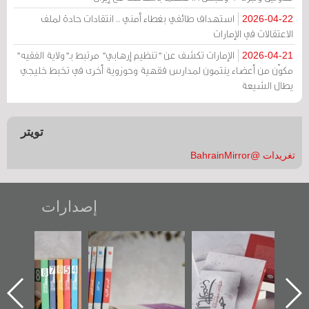
استهداف طائفي بغطاء أمني .. انتقادات حادة لملف
2026-04-22
الاعتقالات في الإمارات
الإمارات تكشف عن "تنظيم إرهابي" مرتبط بـ"ولاية الفقيه"
2026-04-21
مكوّن من أعضاء ينتمون لمدارس فقهية وحوزوية أخرى في تخبط خليجي
يطال الشيعة
تويتر
تغريدات @BahrainMirror
إصدارات
"حماة الباب الأخير":
تصنيف موضوعي
"مرآة البحرين"
الإصدار الأول عن
للوثائق البريطانية
تصدر حصاد
اعتصام الدراز
يقدمه «مركز أوال»
الساحات 2019
ه
وأحداث ساحة
في سلسلة من 5