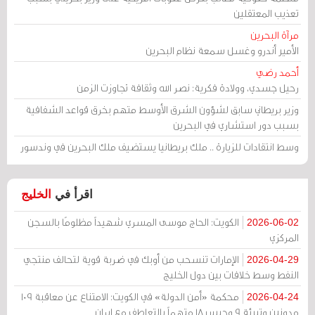
تعذيب المعتقلين
مرآة البحرين
الأمير أندرو وغسل سمعة نظام البحرين
أحمد رضي
رحيل جسدي، وولادة فكرية: نصر الله وثقافة تجاوزت الزمن
وزير بريطاني سابق لشؤون الشرق الأوسط متهم بخرق قواعد الشفافية
بسبب دور استشاري في البحرين
وسط انتقادات للزيارة .. ملك بريطانيا يستضيف ملك البحرين في وندسور
اقرأ في
الخليج
الكويت: الحاج موسى المسري شهيداً مظلومًا بالسجن
2026-06-02
المركزي
الإمارات تنسحب من أوبك في ضربة قوية لتحالف منتجي
2026-04-29
النفط وسط خلافات بين دول الخليج
محكمة «أمن الدولة» في الكويت: الامتناع عن معاقبة 109
2026-04-24
مدونين وتبرئة 9 وحبس 18 متهماً بالتعاطف مع إيران