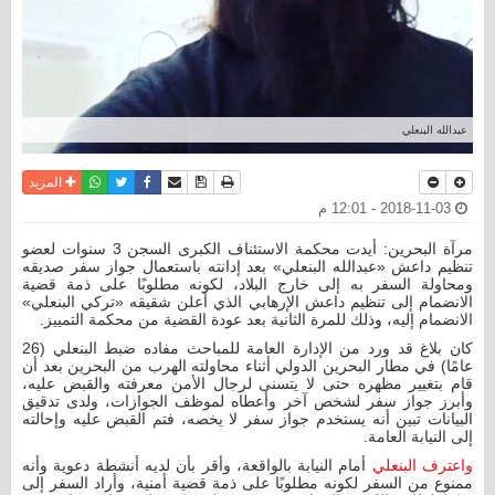
عبدالله البنعلي
نسخة للطباعة
حفظ الموضوع
فيسبوك
تويتر
أرسل الى صديق
واتساب
المزيد
2018-11-03 - 12:01 م
مرآة البحرين: أيدت محكمة الاستئناف الكبرى السجن 3 سنوات لعضو
تنظيم داعش «عبدالله البنعلي» بعد إدانته باستعمال جواز سفر صديقه
ومحاولة السفر به إلى خارج البلاد، لكونه مطلوبًا على ذمة قضية
الانضمام إلى تنظيم داعش الإرهابي الذي أعلن شقيقه «تركي البنعلي»
الانضمام إليه، وذلك للمرة الثانية بعد عودة القضية من محكمة التمييز.
كان بلاغ قد ورد من الإدارة العامة للمباحث مفاده ضبط البنعلي (26
عامًا) في مطار البحرين الدولي أثناء محاولته الهرب من البحرين بعد أن
قام بتغيير مظهره حتى لا يتسنى لرجال الأمن معرفته والقبض عليه،
وأبرز جواز سفر لشخص آخر وأعطاه لموظف الجوازات، ولدى تدقيق
البيانات تبين أنه يستخدم جواز سفر لا يخصه، فتم القبض عليه وإحالته
إلى النيابة العامة.
واعترف البنعلي
أمام النيابة بالواقعة، وأقر بأن لديه أنشطة دعوية وأنه
ممنوع من السفر لكونه مطلوبًا على ذمة قضية أمنية، وأراد السفر إلى