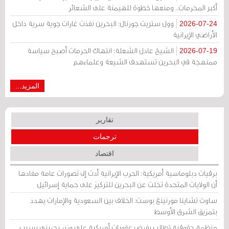
أكبر المحرمات.. ومنعها خطوة للهيمنة على الشعائر
وول ستريت جورنال: البحرين نفذت غارات جوية سرية داخل
2026-07-24
الأراضي الإيرانية
الشيخ عادل الشعلة: انتهاك الحرمات أصبح سياسة
2026-07-19
ممنهجة في البحرين تستهدف الشيعة وعلماءهم
المزيد...
تقارير
ترجمات
اقتصاد
برقيات دبلوماسية أمريكية: الحرب الإيرانية أدت إلى تصورات عامة مفادها
أن الولايات المتحدة تخلت عن البحرين للتركيز على حماية إسرائيل
ساوث تشاينا مورنينغ بوست: الخلاف بين السعودية والإمارات يهدد
بتمزيق الشرق الأوسط
منظمة حقوقية تطالب بفرض عقوبات أمريكية على وزير بحريني بسبب