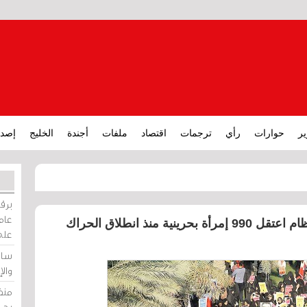
ير
حوارات
رأي
ترجمات
اقتصاد
ملفات
أجندة
الخليج
إصدا
برقي
عامة
بيان «الوفاق» في يوم المرأة البحرينية: النظام اعتقل 990 إمرأة بحرينية منذ انطلاق الحراك
على
ساو
وال
منظ
بحر