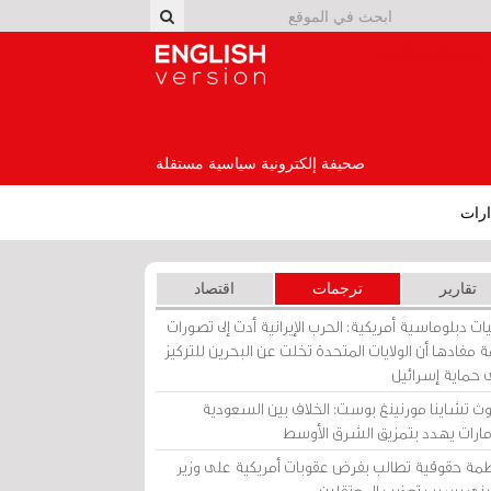
English Version
صحيفة إلكترونية سياسية مستقلة
رات
تقارير
ترجمات
اقتصاد
ات دبلوماسية أمريكية: الحرب الإيرانية أدت إلى تصورات
 مفادها أن الولايات المتحدة تخلت عن البحرين للتركيز
 حماية إسرائيل
ث تشاينا مورنينغ بوست: الخلاف بين السعودية
إمارات يهدد بتمزيق الشرق الأوسط
مة حقوقية تطالب بفرض عقوبات أمريكية على وزير
يني بسبب تعذيب المعتقلين