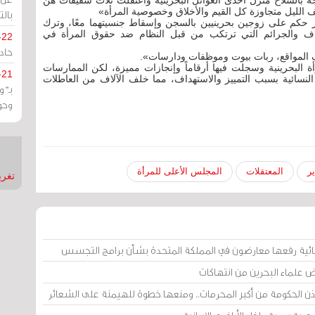
 بالسلاح منزل احدى العوائل البحرينية واعتقلت ثلاث شقيقات هن
 الليل متجاوزة كل القيم والأخلاق وخصوصية المرأة»
بالت
ار حكم على زوجين بحرينيين بالسجن وإسقاط جنسيتهما معًا، وترك
اف والجرائم التي ترتكب من قبل النظام ضد حقوق المرأة في
-22
حادة
لف المواقع، ربات بيوت وموظفات ودارسات».
 البحرينية وسجلت فيها أرقاماً وإنجازات مميزة، لكن الممارسات
-21
النسائية بسبب التمييز والاستهداف، مما خلف الآلاف من العاطلات
بـ"
وحو
المعتقلات
المجلس الأعلى للمرأة
تغريدات
ائية رفعها معارضون في المملكة المتحدة بشأن برامج التجسس
ض علماء البحرين من انتهاكات
إذن الحكومة من أكبر المحرمات.. ومنعها خطوة للهيمنة على الشعائر