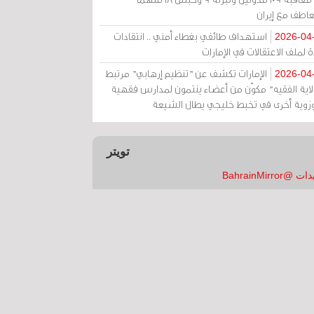
عاطف مع إيران
استهداف طائفي بغطاء أمني .. انتقادات
2026-04
 لملف الاعتقالات في الإمارات
الإمارات تكشف عن "تنظيم إرهابي" مرتبط
2026-04
ولاية الفقيه" مكوّن من أعضاء ينتمون لمدارس فقهية
زوية أخرى في تخبط خليجي يطال الشيعة
تويتر
 @BahrainMirror