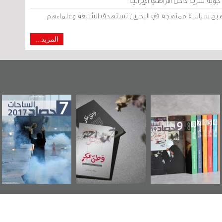
وية سرية داخل الأراضي الإيرانية
 أصبح سياسة ممنهجة في البحرين تستهدف الشيعة وعلماءهم
المزيد...
"مرآة البحرين"
«وطن عكر» رواية
حصاد 2017
تصدر حصاد
جديدة لمعتقل
الساحات 2019
عسكري تصدر عن
«مرآة البحرين»