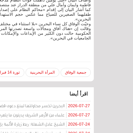
وأضاف البيان «قبل يومين داهمت قوات النظام مدججة
فاطمة وايمان وآمال علي من منطقة الدراز عند منتصف
كما أشار البيان إلى إقدام «محاكم النظام على إصد
طفليهما الصغيرين للضياع مما عكس حجم الاستهد
البحرين».
وحيّت الوفاق كل نساء البحرين «بلا استثناء في مخت
وقالت إن «هناك آفاق ومجالات واسعة تصدرتها المرأة
الحكومية حالت دون الكثير من الإبداعات والإمكانات 
الجامعيات في البحرين».
جمعية الوفاق
المرأة البحرينية
ثورة 14 فبراير
اقرأ أيضا
البحرين تخسر محاولتها لمنع دعوى قض
2026-07-27
علماء من الأزهر الشريف يدينون ما يتعر
2026-07-27
الشيخ عادل الشعلة: ربط زيارة الأئمة ب
2026-07-24