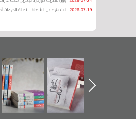
وول ستريت جورنال: البحرين نفذت غارات ج
2026-07-24
الشيخ عادل الشعلة: انتهاك الحرمات
2026-07-19
تدشين كتاب "من
"حماة الباب الأخير":
تصنيف موضوعي
أهل الجنة" عن
الإصدار الأول عن
للوثائق البريطانية
الشهيد سيد كاظم
اعتصام الدراز
يقدمه «مركز أوال»
السهلاوي في ذكراه
وأحداث ساحة
في سلسلة من 5
الفداء لمركز أوال
كتب
للدراسات والتوثيق