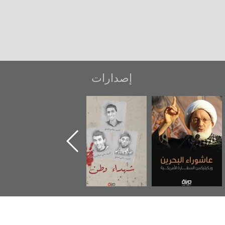
إصدارات
عاشوراء البحرين...
شهداء وطن
«جَوْ»: رواية
ويكيليكس السفارة
المعتقل جهاد
الأمريكية