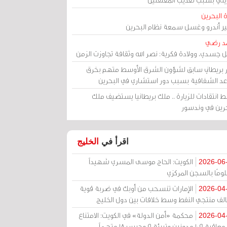
 البحرين
مير أندرو وغسل سمعة نظام البحرين
د رضي
ل جسدي، وولادة فكرية: نصر الله وثقافة تجاوزت الزمن
ر بريطاني سابق لشؤون الشرق الأوسط متهم بخرق
عد الشفافية بسبب دور استشاري في البحرين
 انتقادات للزيارة .. ملك بريطانيا يستضيف ملك
حرين في وندسور
اقرأ في
الخليج
الكويت: الحاج موسى المسري شهيداً
2026-06
ومًا بالسجن المركزي
الإمارات تنسحب من أوبك في ضربة قوية
2026-04
الف منتجي النفط وسط خلافات بين دول الخليج
محكمة «أمن الدولة» في الكويت: الامتناع
2026-04
عن معاقبة 109 مدونين وتبرئة 9 وحبس 18 متهماً