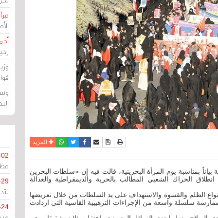
مرآة
الأ
أحم
رحي
وزي
قوا
وسط
الب
نسخة للطباعة
حفظ الموضوع
فيسبوك
تويتر
أرسل الى صديق
واتساب
المزيد
-02
مظل
بياناً بمناسبة يوم المرأة البحرينية، قالت فيه إن «سلطات البحرين
نيات منذ انطلاق الحراك الشعبي المطالب بالحرية والديمقراطية والعدالة
-29
لتح
نواع الظلم والقسوة والاستهداف على يد السلطات من خلال تعريضها
ارسة سلسلة واسعة من الإجراءات الترهيبية القاسية التي ازدادت
-24