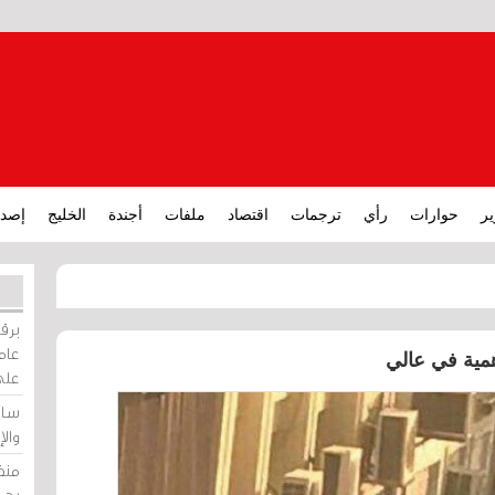
ير
حوارات
رأي
ترجمات
اقتصاد
ملفات
أجندة
الخليج
إصدا
برقي
عامة
على
ساو
وال
منظ
بحر