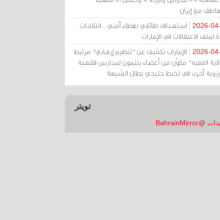
عاطف مع إيران
استهداف طائفي بغطاء أمني .. انتقادات
2026-04
 لملف الاعتقالات في الإمارات
الإمارات تكشف عن "تنظيم إرهابي" مرتبط
2026-04
ولاية الفقيه" مكوّن من أعضاء ينتمون لمدارس فقهية
زوية أخرى في تخبط خليجي يطال الشيعة
تويتر
 @BahrainMirror