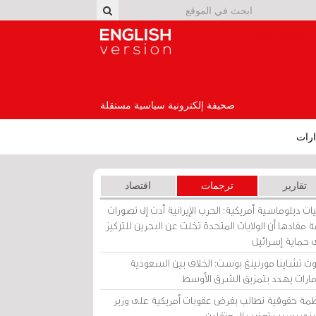
English Version
صحيفة إلكترونية سياسية مستقلة
رات
تقارير
ترجمات
اقتصاد
ات دبلوماسية أمريكية: الحرب الإيرانية أدت إلى تصورات
 مفادها أن الولايات المتحدة تخلت عن البحرين للتركيز
 حماية إسرائيل
ث تشاينا مورنينغ بوست: الخلاف بين السعودية
إمارات يهدد بتمزيق الشرق الأوسط
مة حقوقية تطالب بفرض عقوبات أمريكية على وزير
يني بسبب تعذيب المعتقلين