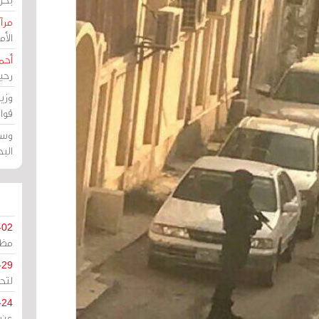
مرآة
الأ
أحم
رحي
وزي
قوا
وسط
الب
-02
مظل
-29
لتح
-24