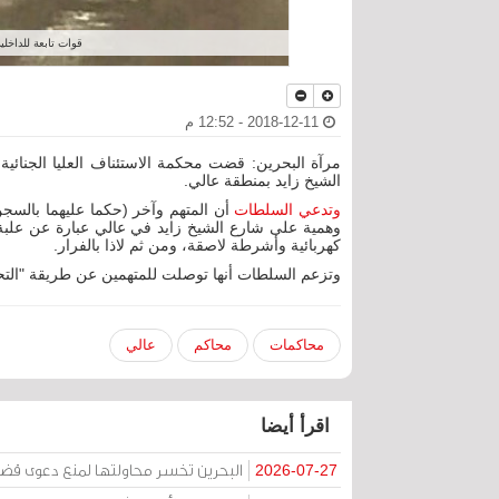
قوات تابعة للداخلي
2018-12-11 - 12:52 م
الشيخ زايد بمنطقة عالي.
وتدعي السلطات
وهمية على شارع الشيخ زايد في عالي عبارة عن علبة م
كهربائية وأشرطة لاصقة، ومن ثم لاذا بالفرار.
وتزعم السلطات أنها توصلت للمتهمين عن طريقة "التح
محاكمات
محاكم
عالي
اقرأ أيضا
البحرين تخسر محاولتها لمنع دعوى قض
2026-07-27