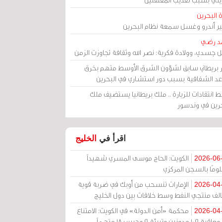
 البحرين
مير أندرو وغسل سمعة نظام البحرين
د رضي
ل جسدي، وولادة فكرية: نصر الله وثقافة تجاوزت الزمن
ر بريطاني سابق لشؤون الشرق الأوسط متهم بخرق
عد الشفافية بسبب دور استشاري في البحرين
 انتقادات للزيارة .. ملك بريطانيا يستضيف ملك
حرين في وندسور
اقرأ في
الخليج
الكويت: الحاج موسى المسري شهيداً
2026-06
ومًا بالسجن المركزي
الإمارات تنسحب من أوبك في ضربة قوية
2026-04
الف منتجي النفط وسط خلافات بين دول الخليج
محكمة «أمن الدولة» في الكويت: الامتناع
2026-04
عن معاقبة 109 مدونين وتبرئة 9 وحبس 18 متهماً