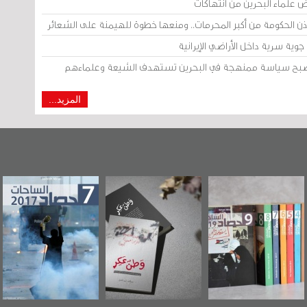
ض علماء البحرين من انتهاكات
إذن الحكومة من أكبر المحرمات.. ومنعها خطوة للهيمنة على الشعائر
وية سرية داخل الأراضي الإيرانية
 أصبح سياسة ممنهجة في البحرين تستهدف الشيعة وعلماءهم
المزيد...
 البحرين"
«وطن عكر» رواية
حصاد 2017
عاشوراء
ر حصاد
جديدة لمعتقل
ويكيلي
 2019
عسكري تصدر عن
ال
«مرآة البحرين»