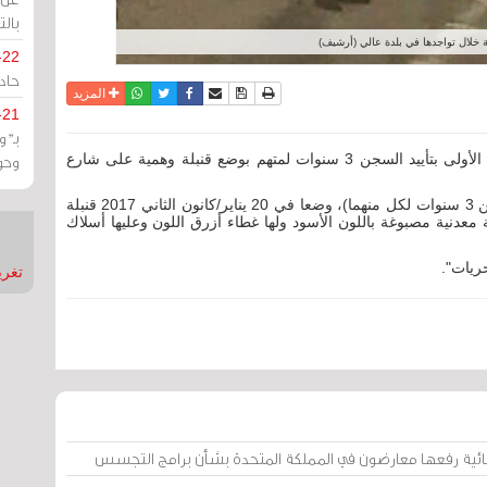
بالت
ة خلال تواجدها في بلدة عالي (أرشيف)
-22
حادة
نسخة للطباعة
حفظ الموضوع
فيسبوك
تويتر
أرسل الى صديق
واتساب
المزيد
-21
بـ"
مرآة البحرين: قضت محكمة الاستئناف العليا الجنائية الأولى بتأييد السجن 3 سنوات لمتهم بوضع قنبلة وهمية على شارع
وحو
أن المتهم وآخر (حكما عليهما بالسجن 3 سنوات لكل منهما)، وضعا في 20 يناير/كانون الثاني 2017 قنبلة
عدنية مصبوغة باللون الأسود ولها غطاء أزرق اللون وعليها أسلاك
ريات".
تغريدات
ائية رفعها معارضون في المملكة المتحدة بشأن برامج التجسس