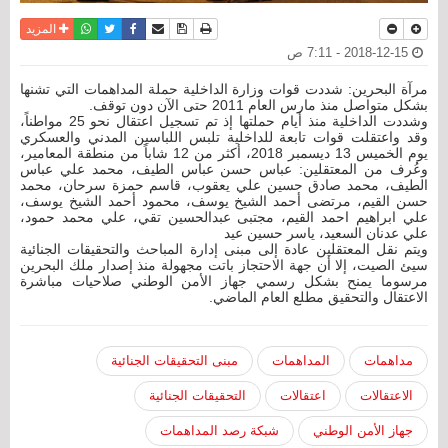
نسخة للطباعة
حفظ الموضوع
فيسبوك
تويتر
أرسل الى صديق
واتساب
المزيد
2018-12-15 - 7:11 ص
مرآة البحرين: شددت قوات وزارة الداخلية حملة المداهمات التي تشنها
بشكل متواصل منذ مارس العام 2011 حتى الآن دون توقف.
وشددت الداخلية منذ أيام حملتها إذ تم تسجيل اعتقال نحو 25 مواطناً،
وقد واعتقلت قوات تابعة للداخلية تلبس اللباسين المدني والعسكري
يوم الخميس 13 ديسمبر 2018، أكثر من 12 شاباً من منطقة المعامير،
وعُرف من المعتقلين: عباس حسن عباس الطيف، محمد علي عباس
الطيف، محمد صادق حسين علي يعقوب، قاسم حمزة سرحان، محمد
حسن القيم، مرتضى أحمد الشيخ يوسف، محمود أحمد الشيخ يوسف،
علي ابراهيم احمد القيم، مجتبى عبدالحسين تقي، علي محمد حمود،
علي عدنان السعيد، ياسر حسين عيد
ويتم نقل المعتقلين عادة إلى مبنى إدارة المباحث والتحقيقات الجنائية
سيئ الصيت، إلا أن جهة الاحتجاز باتت مجهولة منذ إصدار ملك البحرين
مرسوما يمنح بشكل رسمي جهاز الأمن الوطني صلاحيات مباشرة
الاعتقال والتحقيق مطلع العام الماضي.
مداهمات
المداهمات
مبنى التحقيقات الجنائية
الاعتقالات
اعتقالات
التحقيقات الجنائية
جهاز الأمن الوطني
شبكة رصد المداهمات