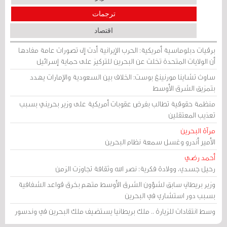
ترجمات
اقتصاد
برقيات دبلوماسية أمريكية: الحرب الإيرانية أدت إلى تصورات عامة مفادها
أن الولايات المتحدة تخلت عن البحرين للتركيز على حماية إسرائيل
ساوث تشاينا مورنينغ بوست: الخلاف بين السعودية والإمارات يهدد
بتمزيق الشرق الأوسط
منظمة حقوقية تطالب بفرض عقوبات أمريكية على وزير بحريني بسبب
تعذيب المعتقلين
مرآة البحرين
الأمير أندرو وغسل سمعة نظام البحرين
أحمد رضي
رحيل جسدي، وولادة فكرية: نصر الله وثقافة تجاوزت الزمن
وزير بريطاني سابق لشؤون الشرق الأوسط متهم بخرق قواعد الشفافية
بسبب دور استشاري في البحرين
وسط انتقادات للزيارة .. ملك بريطانيا يستضيف ملك البحرين في وندسور