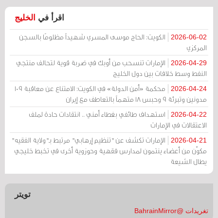
اقرأ في
الخليج
الكويت: الحاج موسى المسري شهيداً مظلومًا بالسجن
2026-06-02
المركزي
الإمارات تنسحب من أوبك في ضربة قوية لتحالف منتجي
2026-04-29
النفط وسط خلافات بين دول الخليج
محكمة «أمن الدولة» في الكويت: الامتناع عن معاقبة 109
2026-04-24
مدونين وتبرئة 9 وحبس 18 متهماً بالتعاطف مع إيران
استهداف طائفي بغطاء أمني .. انتقادات حادة لملف
2026-04-22
الاعتقالات في الإمارات
الإمارات تكشف عن "تنظيم إرهابي" مرتبط بـ"ولاية الفقيه"
2026-04-21
مكوّن من أعضاء ينتمون لمدارس فقهية وحوزوية أخرى في تخبط خليجي
يطال الشيعة
تويتر
تغريدات @BahrainMirror