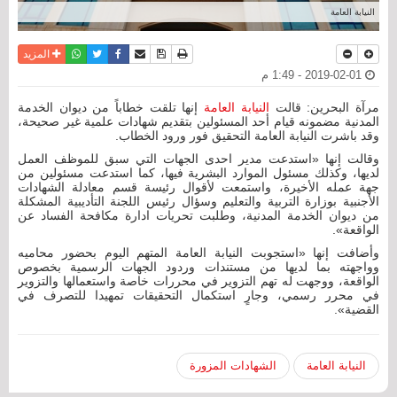
النيابة العامة
نسخة للطباعة
حفظ الموضوع
فيسبوك
تويتر
أرسل الى صديق
واتساب
المزيد
2019-02-01 - 1:49 م
مرآة البحرين: قالت
النيابة العامة
إنها تلقت خطاباً من ديوان الخدمة
المدنية مضمونه قيام أحد المسئولين بتقديم شهادات علمية غير صحيحة،
وقد باشرت النيابة العامة التحقيق فور ورود الخطاب.
وقالت إنها «استدعت مدير احدى الجهات التي سبق للموظف العمل
لديها، وكذلك مسئول الموارد البشرية فيها، كما استدعت مسئولين من
جهة عمله الأخيرة، واستمعت لأقوال رئيسة قسم معادلة الشهادات
الأجنبية بوزارة التربية والتعليم وسؤال رئيس اللجنة التأديبية المشكلة
من ديوان الخدمة المدنية، وطلبت تحريات ادارة مكافحة الفساد عن
الواقعة».
وأضافت إنها «استجوبت النيابة العامة المتهم اليوم بحضور محاميه
وواجهته بما لديها من مستندات وردود الجهات الرسمية بخصوص
الواقعة، ووجهت له تهم التزوير في محررات خاصة واستعمالها والتزوير
في محرر رسمي، وجارٍ استكمال التحقيقات تمهيدا للتصرف في
القضية».
النيابة العامة
الشهادات المزورة