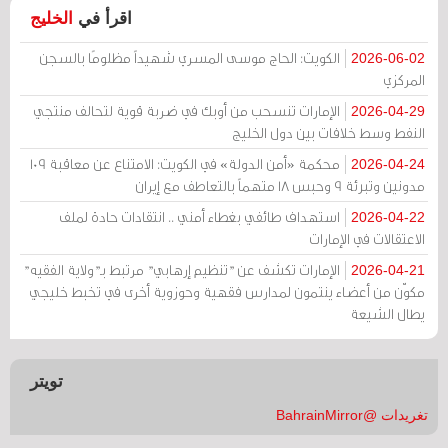
اقرأ في
الخليج
الكويت: الحاج موسى المسري شهيداً مظلومًا بالسجن
2026-06-02
المركزي
الإمارات تنسحب من أوبك في ضربة قوية لتحالف منتجي
2026-04-29
النفط وسط خلافات بين دول الخليج
محكمة «أمن الدولة» في الكويت: الامتناع عن معاقبة 109
2026-04-24
مدونين وتبرئة 9 وحبس 18 متهماً بالتعاطف مع إيران
استهداف طائفي بغطاء أمني .. انتقادات حادة لملف
2026-04-22
الاعتقالات في الإمارات
الإمارات تكشف عن "تنظيم إرهابي" مرتبط بـ"ولاية الفقيه"
2026-04-21
مكوّن من أعضاء ينتمون لمدارس فقهية وحوزوية أخرى في تخبط خليجي
يطال الشيعة
تويتر
تغريدات @BahrainMirror