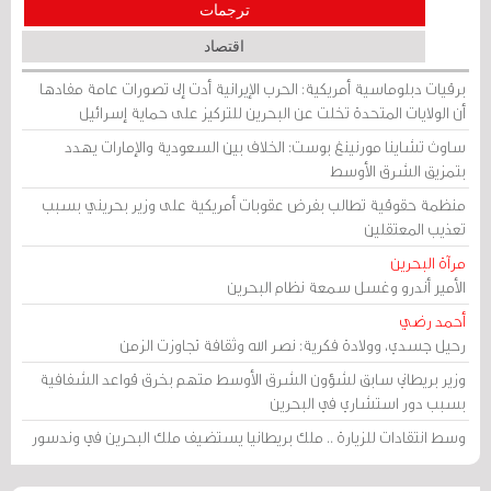
ترجمات
اقتصاد
برقيات دبلوماسية أمريكية: الحرب الإيرانية أدت إلى تصورات عامة مفادها
أن الولايات المتحدة تخلت عن البحرين للتركيز على حماية إسرائيل
ساوث تشاينا مورنينغ بوست: الخلاف بين السعودية والإمارات يهدد
بتمزيق الشرق الأوسط
منظمة حقوقية تطالب بفرض عقوبات أمريكية على وزير بحريني بسبب
تعذيب المعتقلين
مرآة البحرين
الأمير أندرو وغسل سمعة نظام البحرين
أحمد رضي
رحيل جسدي، وولادة فكرية: نصر الله وثقافة تجاوزت الزمن
وزير بريطاني سابق لشؤون الشرق الأوسط متهم بخرق قواعد الشفافية
بسبب دور استشاري في البحرين
وسط انتقادات للزيارة .. ملك بريطانيا يستضيف ملك البحرين في وندسور