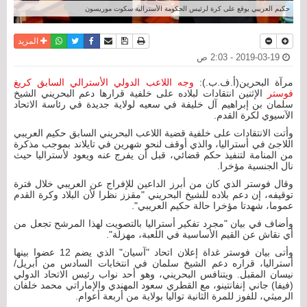
حكيم العريبي يوقع على كرة لرئيس الحكومة الأسترالية سكوت موريسون
نسخة للطباعة
حفظ الموضوع
فيسبوك
تويتر
أرسل الى صديق
واتساب
المزيد
2019-03-19 - 2:03 ص
مرآة البحرين(أ.ف.ب.):
وجه اللاعب الدولي الأسترالي السابق كريغ
فوستر
الإثنين انتقادات لبلاده على خلفية قرارها دعم البحريني الشيخ
سلمان بن إبراهيم آل خليفة في سعيه لولاية جديدة في رئاسة الاتحاد
الآسيوي لكرة القدم.
وأتت الانتقادات على خلفية قضية اللاعب البحريني السابق حكيم العريبي
اللاجئ في أستراليا، والذي أوقف لنحو شهرين في تايلاند بموجب مذكرة
من المنامة لتنفيذ حكم قضائي، قبل أن يفرج عنه ويعود لأستراليا حيث
نال الجنسية مؤخرا.
وقال فوستر الذي كان من أبرز الداعين للإفراج عن العريبي خلال فترة
توقيفه، إن دعم بلاده للشيخ البحريني "مقزز نظرا لأن البلاد وكرة القدم
عموما، شهدتا مؤخرا حالة حكيم العريبي".
وأضاف في بيان "مجرد تفكير أستراليا بالتصويت لهذا المرشح تجعل من
أي نقاش عن القيم الأساسية في اللعبة، مهزلة".
وأتى بيان فوستر غداة إعلان اتحاد "آسيان" الذي يضم 12 عضوا بينها
أستراليا، قراره دعم الشيخ سلمان في انتخابات السادس من أبريل/
نيسان المقبل. ويتنافس البحريني، وهو أحد نواب رئيس الاتحاد الدولي
(فيفا) جاني إنفانتينو، مع القطري سعود المهندي والإماراتي محمد خلفان
الرميثي، للفوز للمرة الثانية تواليا بولاية من أربعة أعوام.