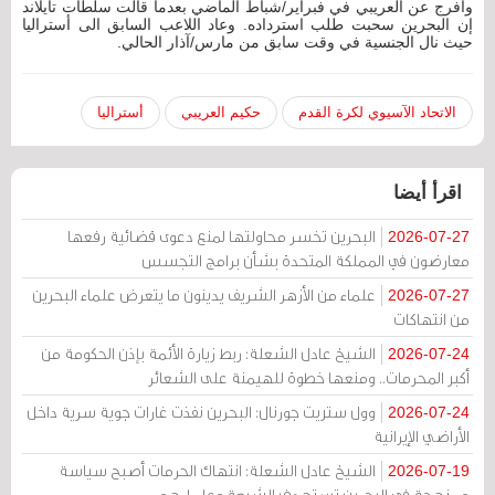
وأفرج عن العريبي في فبراير/شباط الماضي بعدما قالت سلطات تايلاند
إن البحرين سحبت طلب استرداده. وعاد اللاعب السابق الى أستراليا
حيث نال الجنسية في وقت سابق من مارس/آذار الحالي.
الاتحاد الآسيوي لكرة القدم
حكيم العريبي
أستراليا
اقرأ أيضا
البحرين تخسر محاولتها لمنع دعوى قضائية رفعها
2026-07-27
معارضون في المملكة المتحدة بشأن برامج التجسس
علماء من الأزهر الشريف يدينون ما يتعرض علماء البحرين
2026-07-27
من انتهاكات
الشيخ عادل الشعلة: ربط زيارة الأئمة بإذن الحكومة من
2026-07-24
أكبر المحرمات.. ومنعها خطوة للهيمنة على الشعائر
وول ستريت جورنال: البحرين نفذت غارات جوية سرية داخل
2026-07-24
الأراضي الإيرانية
الشيخ عادل الشعلة: انتهاك الحرمات أصبح سياسة
2026-07-19
ممنهجة في البحرين تستهدف الشيعة وعلماءهم