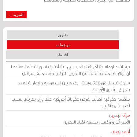
المزيد...
تقارير
ترجمات
اقتصاد
برقيات دبلوماسية أمريكية: الحرب الإيرانية أدت إلى تصورات عامة مفادها
أن الولايات المتحدة تخلت عن البحرين للتركيز على حماية إسرائيل
ساوث تشاينا مورنينغ بوست: الخلاف بين السعودية والإمارات يهدد
بتمزيق الشرق الأوسط
منظمة حقوقية تطالب بفرض عقوبات أمريكية على وزير بحريني بسبب
تعذيب المعتقلين
مرآة البحرين
الأمير أندرو وغسل سمعة نظام البحرين
أحمد رضي