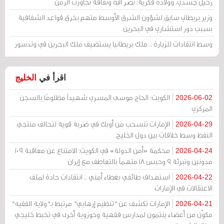
رحيل جسدي، وولادة فكرية: نصر الله وثقافة تجاوزت الزمن
وزير بريطاني سابق لشؤون الشرق الأوسط متهم بخرق قواعد الشفافية
بسبب دور استشاري في البحرين
وسط انتقادات للزيارة .. ملك بريطانيا يستضيف ملك البحرين في وندسور
اقرأ في
الخليج
الكويت: الحاج موسى المسري شهيداً مظلومًا بالسجن
2026-06-02
المركزي
الإمارات تنسحب من أوبك في ضربة قوية لتحالف منتجي
2026-04-29
النفط وسط خلافات بين دول الخليج
محكمة «أمن الدولة» في الكويت: الامتناع عن معاقبة 109
2026-04-24
مدونين وتبرئة 9 وحبس 18 متهماً بالتعاطف مع إيران
استهداف طائفي بغطاء أمني .. انتقادات حادة لملف
2026-04-22
الاعتقالات في الإمارات
الإمارات تكشف عن "تنظيم إرهابي" مرتبط بـ"ولاية الفقيه"
2026-04-21
مكوّن من أعضاء ينتمون لمدارس فقهية وحوزوية أخرى في تخبط خليجي