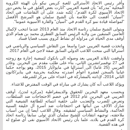
وأقر رئيس الاتحاد الأسترالي للعبة كريس نيكو بأن الهيئة الكروية
المحلية "مدركة" بأن قضية العريبي "أثارت بعض القلق في ما يخص دور
الاتحاد الآسيوي لكرة القدم"، لكنه شدد على أن النقاشات في اتحاد
"آسيان" أفضت الى خلاصة بأن الشيخ سلمان هو المرشح الأفضل
"لمواصلة قيادة نمو كرة القدم في "آسيان" والقارة الآسيوية عموما".
ويتولى الشيخ سلمان رئاسة الاتحاد منذ العام 2013 عندما انتخب لإكمال
العامين المتبقين من ولاية الرئيس السابق القطري محمد بن همام الذي
أوقف مدى الحياة عن مزاولة أي نشاط كروي بسبب قضايا فساد.
واتخذت قضية العريبي حيزا واسعا من النقاش السياسي والرياضي في
أستراليا التي منحت اللاعب الدولي السابق صفة لاجئ في العام 2017.
وأوقفت تايلاند العريبي بعد وصوله الى بانكوك لتمضية إجازة مع زوجته
في 27 نوفمبر/تشرين الثاني، بناء على طلب مقدم من البحرين. وغادر
العريبي (25 عاما) الى أستراليا في مايو/أيار 2015، وهو يواجه حكما
غيابيا بالسجن لعشرة أعوام أصدرته محكمة بحرينية في يناير/كانون
الثاني 2014، لإدانته بالمشاركة في اعتداء على مركز للشرطة.
ويؤكد اللاعب أنه كان يشارك في مباراة في الوقت المفترض للاعتداء.
وبحسب معهد البحرين للحقوق والديمقراطية (مركزه لندن)، أوقف
العريبي في البحرين عام 2012 في خضم الاحتجاجات ضد السلطات،
وتعرض للضرب والتعذيب على خلفية انتمائه للطائفة الشيعية التي
شارك الآلاف من أبنائها في احتجاجات ضد أسرة آل خليفة السنية
الحاكمة، والنشاط السياسي لشقيقه. وقال اللاعب أيضا إن من أسباب
ملاحقته، توجيهه انتقادات للشيخ سلمان الذي تولى سابقا رئاسة اتحاد
كرة القدم في بلاده، علما بأن رئيس الاتحاد الآسيوي نفى أي ضلوع له
في هذه القضية.