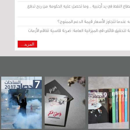
 النفط في يد أجنبية .. وما تحصل عليه الحكومة من ربح تدفع
دما تتجاوز الأسعار قيمة الدعم الممنوح؟
المزيد...
"مرآة البحرين"
«وطن عكر» رواية
حصاد 2017
تصدر حصاد
جديدة لمعتقل
الساحات 2019
عسكري تصدر عن
«مرآة البحرين»