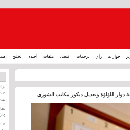
ير
حوارات
رأي
ترجمات
اقتصاد
ملفات
أجندة
الخليج
إصدا
برقي
عامة
ة دوار اللؤلؤة وتعديل ديكور مكاتب الشورى
على
ساو
وال
منظ
بحر