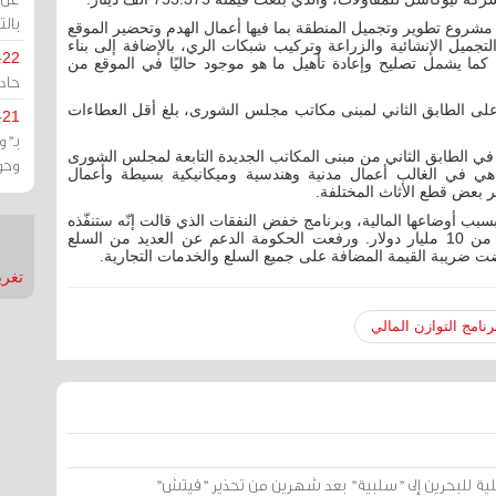
بالت
شروع تطویر وتجمیل المنطقة بما فيها أعمال الهدم وتحضیر الموقع
 والتجمیل الإنشائیة والزراعة وتركیب شبكات الري، بالإضافة إلى بناء
-22
كما یشمل تصلیح وإعادة تأهیل ما هو موجود حالیًا في الموقع من
حادة
على الطابق الثاني لمبنى مكاتب مجلس الشورى، بلغ أقل العطاءات
-21
بـ"
 في الطابق الثاني من مبنى المكاتب الجديدة التابعة لمجلس الشورى
وحو
2. والتعديلات الجديدة هي في الغالب أعمال مدنية وهندسية وميكانيكية بسيطة وأعمال
ر بعض قطع الأثاث المختلفة.
بب أوضاعها المالية، وبرنامج خفض النفقات الذي قالت إنّه ستنفّذه
بموازاة تسلّمها معونات مالية من دول خليجية بأكثر من 10 مليار دولار. ورفعت الحكومة الدعم عن العديد من السلع
ضت ضريبة القيمة المضافة على جميع السلع والخدمات التجارية.
تغريدات
رنامج التوازن المالي
لية للبحرين إلى "سلبية" بعد شهرين من تحذير "فيتش"