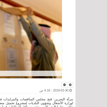
2019-03-30 - 4:16 ص
لوزارة الأشغال وشؤون البلديات لمشروع تجميل منطقة 
تنافس عليها 8 شركات، وتقدمت بأقل العطاءات فيها شركة نيوكاسل للمقاولات، والذي بلغت قيمته 753.375 ألف دينار.