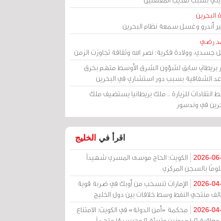
 البحرين
مير أندرو وغسل سمعة نظام البحرين
د رضي
ل جسدي، وولادة فكرية: نصر الله وثقافة تجاوزت الزمن
ر بريطاني سابق لشؤون الشرق الأوسط متهم بخرق
عد الشفافية بسبب دور استشاري في البحرين
 انتقادات للزيارة .. ملك بريطانيا يستضيف ملك
حرين في وندسور
اقرأ في
الخليج
الكويت: الحاج موسى المسري شهيداً
2026-06
ومًا بالسجن المركزي
الإمارات تنسحب من أوبك في ضربة قوية
2026-04
الف منتجي النفط وسط خلافات بين دول الخليج
محكمة «أمن الدولة» في الكويت: الامتناع
2026-04
عن معاقبة 109 مدونين وتبرئة 9 وحبس 18 متهماً