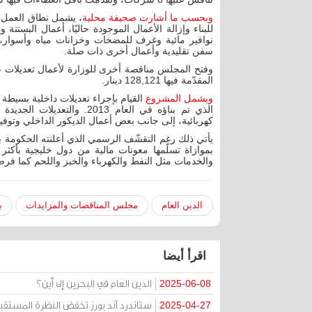
وبحسب ما أشارت صحيفة محلية
، یشمل نطاق العمل م
للبناء وإزالة الأعمال الموجودة حالیًا، أعمال البستنة
نوافیر مائیة وغرف للمضخات وخزانات میاه وأسوار، 
سفن تقلیدیة وأعمال أخرى ذات صلة.
وفتح المجلس مناقصة أخرى للوزارة لأعمال تعديلات 
المقدّمة فيها 128,121 دينار.
ويشمل المشروع
القيام بإجراء تعديلات داخلية بسيطة
الذي تم بناؤه في العام 013
كهربائية، إلى جانب بعض أعمال الديكور الداخلي وتوفي
يأتي ذلك رغم التقشّف الرسمي الذي أعلنته الحكومة بس
والخدمات مثل النفط والكهرباء والخبز واللحم كما فر
الدين العام
مجلس المناقصات والمزايدات
ب
اقرأ أيضا
الدين العام في البحرين إلى أين؟
2025-06-08
ستاندرد آند بورز تخفض النظرة المستقب
2025-04-27