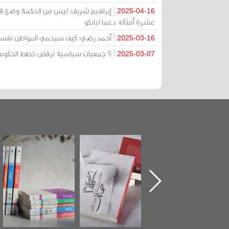
إبراهيم شريف: ليس من الحكمة وضع قطاع
2025-04-16
عشرة أمثاله دعما لبابكو
أحمد رضي: كيف سيحمي المواطن نفسه عن
2025-03-16
9 جمعيات سياسية ترفض خطط الحكومة لتحقيق فائض في الميزانية العامة: ضربة قاسية تفاقم الأزمات
2025-03-07
تدشين كتاب "من
"حماة الباب الأخير":
تصنيف موضوعي
أهل الجنة" عن
الإصدار الأول عن
للوثائق البريطانية
الشهيد سيد كاظم
اعتصام الدراز
يقدمه «مركز أوال»
السهلاوي في ذكراه
وأحداث ساحة
في سلسلة من 5
الفداء لمركز أوال
كتب
للدراسات والتوثيق