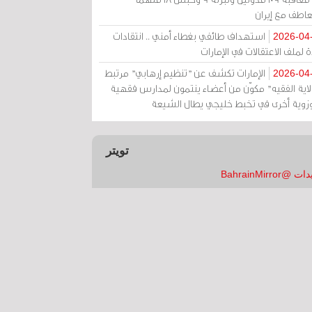
عاطف مع إيران
استهداف طائفي بغطاء أمني .. انتقادات
2026-04
 لملف الاعتقالات في الإمارات
الإمارات تكشف عن "تنظيم إرهابي" مرتبط
2026-04
ولاية الفقيه" مكوّن من أعضاء ينتمون لمدارس فقهية
زوية أخرى في تخبط خليجي يطال الشيعة
تويتر
 @BahrainMirror