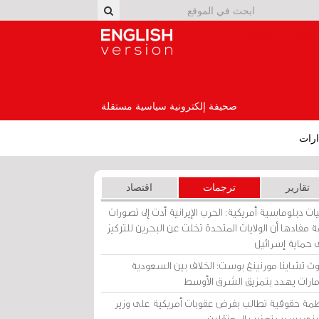
English Version
صحيفة إلكترونية سياسية مستقلة
رات
تقارير
ترجمات
اقتصاد
ات دبلوماسية أمريكية: الحرب الإيرانية أدت إلى تصورات
 مفادها أن الولايات المتحدة تخلت عن البحرين للتركيز
 حماية إسرائيل
ث تشاينا مورنينغ بوست: الخلاف بين السعودية
إمارات يهدد بتمزيق الشرق الأوسط
مة حقوقية تطالب بفرض عقوبات أمريكية على وزير
يني بسبب تعذيب المعتقلين