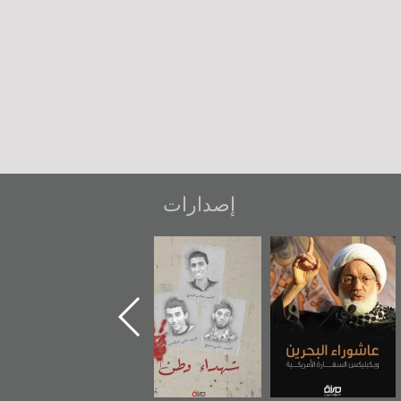
إصدارات
عاشوراء البحرين...
شهداء وطن
«جَوْ»: رواية
ويكيليكس السفارة
المعتقل جهاد
الأمريكية