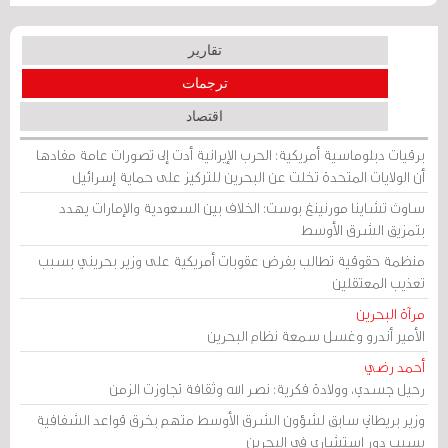
تقارير
ترجمات
اقتصاد
برقيات دبلوماسية أمريكية: الحرب الإيرانية أدت إلى تصورات عامة مفادها
أن الولايات المتحدة تخلت عن البحرين للتركيز على حماية إسرائيل
ساوث تشاينا مورنينغ بوست: الخلاف بين السعودية والإمارات يهدد
بتمزيق الشرق الأوسط
منظمة حقوقية تطالب بفرض عقوبات أمريكية على وزير بحريني بسبب
تعذيب المعتقلين
مرآة البحرين
الأمير أندرو وغسل سمعة نظام البحرين
أحمد رضي
رحيل جسدي، وولادة فكرية: نصر الله وثقافة تجاوزت الزمن
وزير بريطاني سابق لشؤون الشرق الأوسط متهم بخرق قواعد الشفافية
بسبب دور استشاري في البحرين