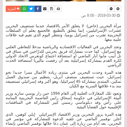
نسخة للطباعة
حفظ الموضوع
فيسبوك
تويتر
أرسل الى صديق
واتساب
المزيد
2019-03-30 - 8:00 ص
مرآة البحرين (خاص): لا يتعلق الأمر بالاقتصاد عندما تستضيف البحرين
عشرات الإسرائيليين، إنما يتعلق بالتطبيع. فالجميع يعلم أن السلطات
البحرينية تقترب من إسرائيل يوميا، وتنتظر اليوم الذي تقيم فيه علاقات
علنية معها.
وتجد البحرين في الفعاليات الاقتصادية والرياضية مدخلا للتعاطي العلني
مع إسرائيل، كما حدث بمشاركة فريق بحريني للدرّاجين في سباق في
تل أبيب مايو/ أيار الماضي أو استضافة اجتماع كونغرس الاتحاد الدولي
لكرة القدم بمشاركة إسرائيلية بعد أن رفضت ماليزيا استضافة الحدث
الرياضي.
هذه المرة وجدت البحرين في منتدى ريادة الأعمال ممرا جديدا نحو
إسرائيل، حيث تستضيف منتصف أبريل، بتنظيم من صندوق العمل
تمكين، المنتدى بمشاركة 45 إسرائيليا، وهو أكبر وفد إسرائيلي تستضيفه
منذ بدء علاقتها السرية مع الكيان.
وتعود تلك المغازلات العلنية إلى العام 1994 حين زار يوسي ساريد وزير
البيئة الإسرائيلي في حكومة إسحاق رابين العاصمة البحرينية المنامة
على رأس وفد دبلوماسي رسمي كبير للمشاركة في المناقشات
الإقليمية حول القضايا البيئية.
هذه المرة يزور البحرين وزير الاقتصاد الإسرائيلي إيلي كوهين، الذي
أعلن نوفمبر الماضي عن تلقيه الدعوة للمشاركة في مؤتمر في
البحرين، بعد أيام من زيارة إلى عمان دعا خلالها نوفمبر الماضي بإنشاء