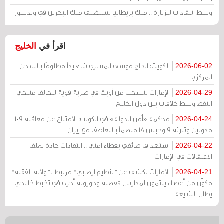
وسط انتقادات للزيارة .. ملك بريطانيا يستضيف ملك البحرين في وندسور
اقرأ في
الخليج
الكويت: الحاج موسى المسري شهيداً مظلومًا بالسجن
2026-06-02
المركزي
الإمارات تنسحب من أوبك في ضربة قوية لتحالف منتجي
2026-04-29
النفط وسط خلافات بين دول الخليج
محكمة «أمن الدولة» في الكويت: الامتناع عن معاقبة 109
2026-04-24
مدونين وتبرئة 9 وحبس 18 متهماً بالتعاطف مع إيران
استهداف طائفي بغطاء أمني .. انتقادات حادة لملف
2026-04-22
الاعتقالات في الإمارات
الإمارات تكشف عن "تنظيم إرهابي" مرتبط بـ"ولاية الفقيه"
2026-04-21
مكوّن من أعضاء ينتمون لمدارس فقهية وحوزوية أخرى في تخبط خليجي
يطال الشيعة