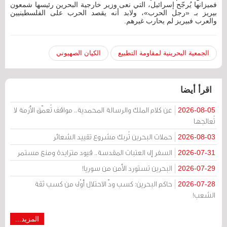
فميزانها يُرجّح إسرائيل، التي نعى وزير خارجية البحرين رئيسها شمعون
بيريز بـ «رجل الحرب»، ولابد أنه يقصد الحرب على الفلسطينيين
والعرب فبيريز لم يحارب غيرهم.
الجمعية البحرينية لمقاومة التطبيع
الكيان الصهيوني
اقرأ أيضا
عن كلام الملك والرسالة المحمدية.. مواقف تُعمّق الأزمة لا
2026-08-05
تُعالجها
حملات البحرين تُربك مشروع تقييد الشعائر
2026-08-03
السفر إلى العتبات المقدسة.. قيود متزايدة ومنع مستمر
2026-07-31
البحرين تستورد الأمن من سوريا!
2026-07-29
حاكم البحرين: كسب ودّ الاحتلال أوْلى من كسب ثقة
2026-07-28
الشعب!
المزيد...