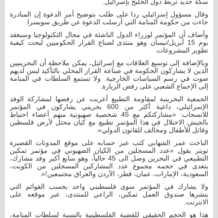
سكة حديد تربط دول الخليج بإسرائيل.
وقال مسؤول إسرائيلي ردا على طلب بتوضيح أمر الدعوة إن المبادرة
جاءت من حكومة المنامة التي أرسلت الدعوة عن طريق سويسرا.
وأضاف أن المؤتمر لوزراء الدول الناشئة في مجال التكنولوجيا وسيعقد
يوم 15 أبريل/نيسان وهو منتدى لصناع القرار الحكوميين لبحث كيفية
تطوير المشروعات.
وبالإضافة إلى توسيع العلاقات مع إسرائيل، يمكن ملاحظة أن البحرينيين
الذين لا يشاركون الحكومة في صناعة القرار المحلي بالتأكيد ليس لديهم
صوت في رسم السياسات الخارجية. ولا تستمع السلطات في المنامة
إلى الإجماع الشعبي على رفض الزيارة.
الجمعية البحرينية لمقاومة التطبيع أعربت عن رفضها لمشاركة الوفد
الإسرائيلي، داعية أكثر من 600 بحريني يشاركون في المؤتمر
للانسحاب: «مشاركتكم مع 45 شخصية صهيونية منهم أعضاء احتياط
بالجيش الاحتلال في هذا المؤتمر تطبيع مع كيان محتل لأرض فلسطين
وقاتل للأطفال ومخالف للقانون الدولي».
الباحث عمر الشهابي كتب عبر حسابه على موقع المدونات القصيرة
تويتر يقول «عدد المسجلين من الكيان الصهيوني في مؤتمر تمكين
التطبيعي في البحرين وصل الى 45 حالياً، وهو سابع أكبر وفد مشارك،
يتعدى في حجمه مجموع عدد المشاركين المسجلين من الكويت،
السعودية، الإمارات، عمان، قطر، الأردن والعراق مجتمعين!».
ولا يشارك في المؤتمر سوى فلسطيني واحد بحسب القوائم التي
ينشرها صندوق العمل تمكين، الراعي للمنتدى، عبر موقعه على
الانترنت.
هذا هو الحجم الحقيقي للقضية الفلسطينية بالنسبة لسلطات المنامة،