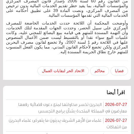
من القانون رقم 60 لسنة 2006 بإصدار قانون المصرف المركزي
والمؤسسات المالية، بما يفيد حظر تقديم الخدمات المالية بدون ترخيص
من المصرف المركزي، ونصت المادة 39 على تطبيق أحكامه على
الخدمات المالية التي تقدمها المؤسسات المالية.
وأوضحت المحكمة أن اللائحة حددت الخدمات الخاضعة للمصرف
المركزي على سبيل الحصر، وحددت الجهات المقدمة لتلك الخدمات،
وأن التهمة المسندة للمتهم هي قيامه ببيع البضائع للمجني عليه، وكانت
علميات البيع سواء نقدا أو بالتقسيط ليست ضمن الأعمال المنصوص
عليها في اللائحة رقم 1 لسنة 2007، ولا تخضع لقانون مصرف البحرين
المركزي ولكن تخضع لأحكام القانون المدني، مما يكون الفعل المنسوب
للمتهم خارج نطاق الجريمة المسندة إليه.
قضايا
محاكم
الاتحاد الحر لنقابات العمال
اقرأ أيضا
البحرين تخسر محاولتها لمنع دعوى قضائية رفعها
2026-07-27
معارضون في المملكة المتحدة بشأن برامج التجسس
علماء من الأزهر الشريف يدينون ما يتعرض علماء البحرين
2026-07-27
من انتهاكات