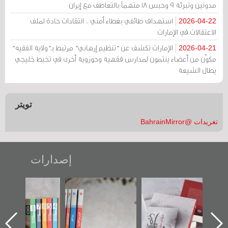
مدونين وتبرئة 9 وحبس 18 متهماً بالتعاطف مع إيران
استهداف طائفي بغطاء أمني .. انتقادات حادة لملف
2026-04-22
الاعتقالات في الإمارات
الإمارات تكشف عن "تنظيم إرهابي" مرتبط بـ"ولاية الفقيه"
2026-04-21
مكوّن من أعضاء ينتمون لمدارس فقهية وحوزوية أخرى في تخبط خليجي
يطال الشيعة
تويتر
تغريدات @BahrainMirror
إصدارات
"حماة الباب الأخير":
تصنيف موضوعي
"مرآة البحرين"
الإصدار الأول عن
للوثائق البريطانية
تصدر حصاد
اعتصام الدراز
يقدمه «مركز أوال»
الساحات 2019
ه
وأحداث ساحة
في سلسلة من 5