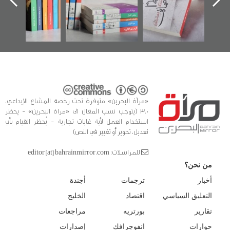
الفداء لمركز أوال
كتب
للدراسات والتوثيق
«مرآة البحرين» متوفرة تحت رخصة المشاع الإبداعي،
3.0 (يتوجب نسب المقال الى «مراة البحرين» - يحظر
استخدام العمل لأية غايات تجارية - يُحظر القيام بأي
تعديل، تحوير أو تغيير في النص)
للمراسلات: editor [at] bahrainmirror.com
من نحن؟
أخبار
ترجمات
أجندة
التعليق السياسي
اقتصاد
الخليج
تقارير
بورتريه
مراجعات
حوارات
انفوجرافك
إصدارات