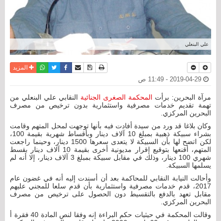
علي البنعلي
نسخة للطباعة
حفظ الموضوع
فيسبوك
تويتر
أرسل الى صديق
واتساب
المزيد
2019-04-29 - 11:49 ص
مرآة البحرين: برأت
المحكمة الصغرى الجنائية
النقابي علي البنعلي من
تهمة تقديم خدمات مصرفية واستثمارية بدون ترخيص من مصرف
البحرين المركزي.
وكان بلاغا قد ورد من سيدة أفادت فيه بأنها توجهت لمحل المتهم وقامت
بشراء سبيكة ذهبية بمبلغ 10 آلاف دينار وبأقساط شهرية بقيمة 100،
لكن اتضح لها بأن السبيكة لا يتعدى سعرها 1500 دينار، وحينما راجعت
المتهم، أقنعها بتوقيع إقرار مديونية أخرى بقيمة 10 آلاف دينار بقسط
شهري 100 دينار، وذلك في مقابل سبيكة بمبلغ 3 آلاف دينار، إلا أنه لم
يسلمها السبيكة.
وأحالت النيابة النقابي للمحاكمة بعد أن أسندت إليه أنه في غضون عام
2017، قدم خدمات مصرفية واستثمارية بأن قدم سلعا للمجني عليهم
مقابل تعهد بالدفع بالتقسيط دون الحصول على ترخيص من مصرف
البحرين المركزي.
وقالت المحكمة في حيثيات حكم البراءة إنه وفقا لنص المادة 40 فقرة أ