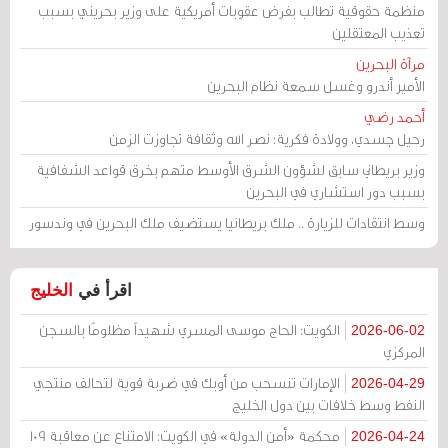
منظمة حقوقية تطالب بفرض عقوبات أمريكية على وزير بحريني بسبب
تعذيب المعتقلين
مرآة البحرين
الأمير أندرو وغسل سمعة نظام البحرين
أحمد رضي
رحيل جسدي، وولادة فكرية: نصر الله وثقافة تجاوزت الزمن
وزير بريطاني سابق لشؤون الشرق الأوسط متهم بخرق قواعد الشفافية
بسبب دور استشاري في البحرين
وسط انتقادات للزيارة .. ملك بريطانيا يستضيف ملك البحرين في وندسور
اقرأ في
الخليج
الكويت: الحاج موسى المسري شهيداً مظلومًا بالسجن
2026-06-02
المركزي
الإمارات تنسحب من أوبك في ضربة قوية لتحالف منتجي
2026-04-29
النفط وسط خلافات بين دول الخليج
محكمة «أمن الدولة» في الكويت: الامتناع عن معاقبة 109
2026-04-24