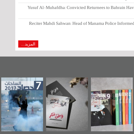
Yusuf Al-Muhafdha: Convicted Returnees to Bahrain Have 
Reciter Mahdi Sahwan: Head of Manama Police Informed 
المزيد...
"مرآة البحرين"
«وطن عكر» رواية
حصاد 2017
تصدر حصاد
جديدة لمعتقل
الساحات 2019
عسكري تصدر عن
«مرآة البحرين»