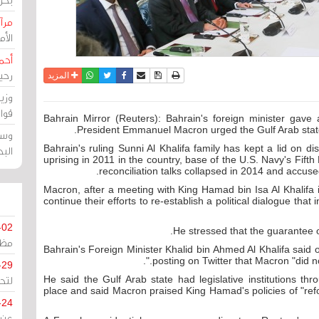
مرآة
الأ
أحم
رحي
نسخة للطباعة
حفظ الموضوع
فيسبوك
تويتر
أرسل الى صديق
واتساب
المزيد
وزي
قوا
Bahrain Mirror (Reuters): Bahrain's foreign minister gav
President Emmanuel Macron urged the Gulf Arab state t
وسط
Bahrain's ruling Sunni Al Khalifa family has kept a lid on dis
الب
uprising in 2011 in the country, base of the U.S. Navy's Fifth
reconciliation talks collapsed in 2014 and accuse
Macron, after a meeting with King Hamad bin Isa Al Khalifa i
continue their efforts to re-establish a political dialogue that
-02
.
مظل
Bahrain's Foreign Minister Khalid bin Ahmed Al Khalifa said
posting on Twitter that Macron "did not
-29
لتح
He said the Gulf Arab state had legislative institutions thr
place and said Macron praised King Hamad's policies of "r
-24