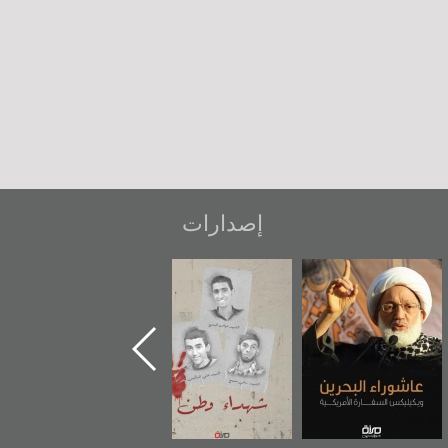
إصدارات
عاشوراء البحرين...
شهداء وطن
«جَوْ»: رواية
ويكيليكس السفارة
المعتقل جهاد
الأمريكية