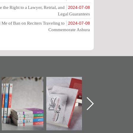
the Right to a Lawyer, Retrial, and
2024-07-08
Legal Guarantees
Me of Ban on Reciters Traveling to
2024-07-08
Commemorate Ashura
تدشين كتاب "من
"حماة الباب الأخير":
تصنيف موضوعي
أهل الجنة" عن
الإصدار الأول عن
للوثائق البريطانية
الشهيد سيد كاظم
اعتصام الدراز
يقدمه «مركز أوال»
السهلاوي في ذكراه
وأحداث ساحة
في سلسلة من 5
الفداء لمركز أوال
كتب
للدراسات والتوثيق