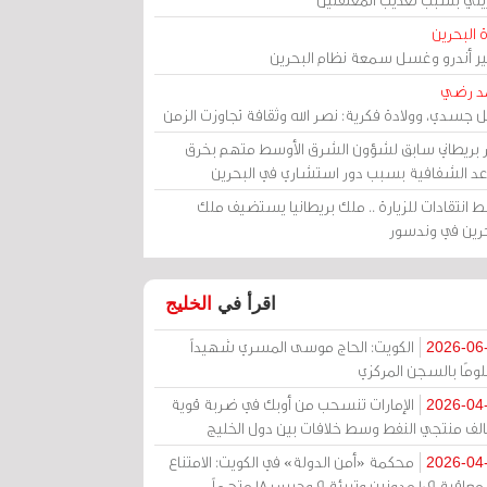
 البحرين
مير أندرو وغسل سمعة نظام البحرين
د رضي
ل جسدي، وولادة فكرية: نصر الله وثقافة تجاوزت الزمن
ر بريطاني سابق لشؤون الشرق الأوسط متهم بخرق
عد الشفافية بسبب دور استشاري في البحرين
 انتقادات للزيارة .. ملك بريطانيا يستضيف ملك
حرين في وندسور
اقرأ في
الخليج
الكويت: الحاج موسى المسري شهيداً
2026-06
ومًا بالسجن المركزي
الإمارات تنسحب من أوبك في ضربة قوية
2026-04
الف منتجي النفط وسط خلافات بين دول الخليج
محكمة «أمن الدولة» في الكويت: الامتناع
2026-04
عن معاقبة 109 مدونين وتبرئة 9 وحبس 18 متهماً