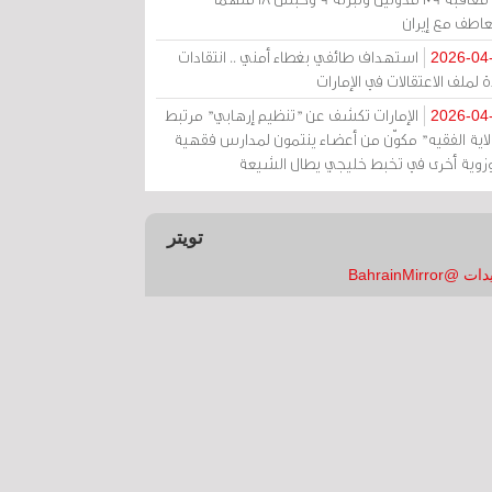
عاطف مع إيران
استهداف طائفي بغطاء أمني .. انتقادات
2026-04
 لملف الاعتقالات في الإمارات
الإمارات تكشف عن "تنظيم إرهابي" مرتبط
2026-04
ولاية الفقيه" مكوّن من أعضاء ينتمون لمدارس فقهية
زوية أخرى في تخبط خليجي يطال الشيعة
تويتر
 @BahrainMirror