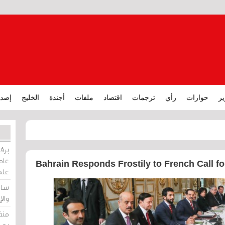
ير
حوارات
رأي
ترجمات
اقتصاد
ملفات
أجندة
الخليج
إصدا
برقي
عامة
Bahrain Responds Frostily to French Call fo
على
ساو
وال
منظ
بحر