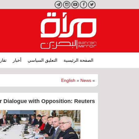
تويتر
فيسبوك
يوتيوب
انستجرام
تليجرام
الصفحة الرئيسية
التعليق السياسي
أخبار
تقار
English
»
News
»
r Dialogue with Opposition: Reuters