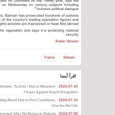
uest for comment on the Twitter post, said the
s on Wednesday on various subjects including
"inclusive political dialogue".
es, Bahrain has prosecuted hundreds of activists
of the country's leading opposition figures and
ights activists are imprisoned or have fled abroad.
 opposition and says it is protecting national
security.
Arabic Version
France
Bahrain
اقرأ أيضا
hreaten "Actions" Due to Mourners'
2024-07-10
Chants Against Israeli Occupation
ting Blood Due to Poor Conditions,
2024-07-10
Fear for His Life
rrested After His Return to Bahrain
2024-07-09