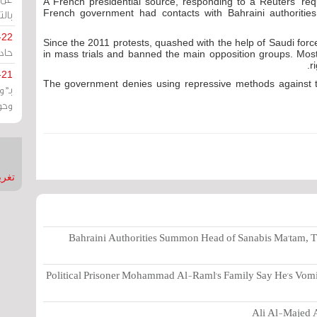
A French presidential source, responding to a Reuters' req
French government had contacts with Bahraini authoritie
بالت
-22
Since the 2011 protests, quashed with the help of Saudi forc
حادة
in mass trials and banned the main opposition groups. Most 
r
-21
The government denies using repressive methods against the
بـ"
وحو
تغريدات
Bahraini Authorities Summon Head of Sanabis Ma'tam, T
Political Prisoner Mohammad Al-Raml's Family Say He's Vomi
Ali Al-Majed A