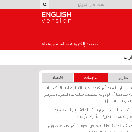
English Version
صحيفة إلكترونية سياسية مستقلة
رات
تقارير
ترجمات
اقتصاد
ات دبلوماسية أمريكية: الحرب الإيرانية أدت إلى تصورات
 مفادها أن الولايات المتحدة تخلت عن البحرين للتركيز
 حماية إسرائيل
ث تشاينا مورنينغ بوست: الخلاف بين السعودية
إمارات يهدد بتمزيق الشرق الأوسط
مة حقوقية تطالب بفرض عقوبات أمريكية على وزير
يني بسبب تعذيب المعتقلين