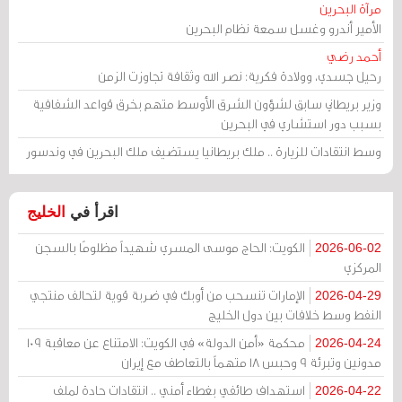
مرآة البحرين
الأمير أندرو وغسل سمعة نظام البحرين
أحمد رضي
رحيل جسدي، وولادة فكرية: نصر الله وثقافة تجاوزت الزمن
وزير بريطاني سابق لشؤون الشرق الأوسط متهم بخرق قواعد الشفافية
بسبب دور استشاري في البحرين
وسط انتقادات للزيارة .. ملك بريطانيا يستضيف ملك البحرين في وندسور
اقرأ في
الخليج
الكويت: الحاج موسى المسري شهيداً مظلومًا بالسجن
2026-06-02
المركزي
الإمارات تنسحب من أوبك في ضربة قوية لتحالف منتجي
2026-04-29
النفط وسط خلافات بين دول الخليج
محكمة «أمن الدولة» في الكويت: الامتناع عن معاقبة 109
2026-04-24
مدونين وتبرئة 9 وحبس 18 متهماً بالتعاطف مع إيران
استهداف طائفي بغطاء أمني .. انتقادات حادة لملف
2026-04-22