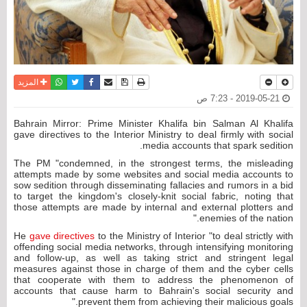
نسخة للطباعة
حفظ الموضوع
فيسبوك
تويتر
أرسل الى صديق
واتساب
المزيد
2019-05-21 - 7:23 ص
Bahrain Mirror: Prime Minister Khalifa bin Salman Al Khalifa
gave directives to the Interior Ministry to deal firmly with social
media accounts that spark sedition.
The PM "condemned, in the strongest terms, the misleading
attempts made by some websites and social media accounts to
sow sedition through disseminating fallacies and rumors in a bid
to target the kingdom's closely-knit social fabric, noting that
those attempts are made by internal and external plotters and
enemies of the nation."
He
gave directives
to the Ministry of Interior "to deal strictly with
offending social media networks, through intensifying monitoring
and follow-up, as well as taking strict and stringent legal
measures against those in charge of them and the cyber cells
that cooperate with them to address the phenomenon of
accounts that cause harm to Bahrain's social security and
prevent them from achieving their malicious goals."