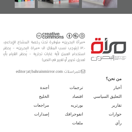
«مرآة البحرين» متوفرة تحت رخصة المشاع الإبداعي،
3.0 (يتوجب نسب المقال الى «مراة البحرين» - يحظر
استخدام العمل لأية غايات تجارية - يُحظر القيام بأي
تعديل، تحوير أو تغيير في النص)
للمراسلات: editor [at] bahrainmirror.com
من نحن؟
أخبار
ترجمات
أجندة
التعليق السياسي
اقتصاد
الخليج
تقارير
بورتريه
مراجعات
حوارات
انفوجرافك
إصدارات
رأي
ملفات