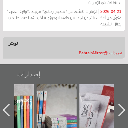
الاعتقالات في الإمارات
الإمارات تكشف عن "تنظيم إرهابي" مرتبط بـ"ولاية الفقيه"
2026-04-21
مكوّن من أعضاء ينتمون لمدارس فقهية وحوزوية أخرى في تخبط خليجي
يطال الشيعة
تويتر
تغريدات @BahrainMirror
إصدارات
"حماة الباب الأخير":
تصنيف موضوعي
"مرآة البحرين"
الإصدار الأول عن
للوثائق البريطانية
تصدر حصاد
اعتصام الدراز
يقدمه «مركز أوال»
الساحات 2019
ه
وأحداث ساحة
في سلسلة من 5
الفداء لمركز أوال
كتب
للدراسات والتوثيق