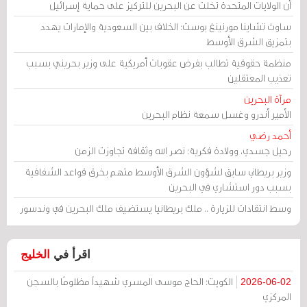
أن الولايات المتحدة تخلت عن البحرين للتركيز على حماية إسرائيل
ساوث تشاينا مورنينغ بوست: الخلاف بين السعودية والإمارات يهدد
بتمزيق الشرق الأوسط
منظمة حقوقية تطالب بفرض عقوبات أمريكية على وزير بحريني بسبب
تعذيب المعتقلين
مرآة البحرين
الأمير أندرو وغسل سمعة نظام البحرين
أحمد رضي
رحيل جسدي، وولادة فكرية: نصر الله وثقافة تجاوزت الزمن
وزير بريطاني سابق لشؤون الشرق الأوسط متهم بخرق قواعد الشفافية
بسبب دور استشاري في البحرين
وسط انتقادات للزيارة .. ملك بريطانيا يستضيف ملك البحرين في وندسور
اقرأ في
الخليج
الكويت: الحاج موسى المسري شهيداً مظلومًا بالسجن
2026-06-02
المركزي