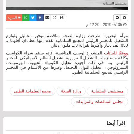
مستشفى السلمانية
نسخة للطباعة
حفظ الموضوع
فيسبوك
تويتر
أرسل الى صديق
واتساب
المزيد
2019-07-05 - 12:20 م
مرآة البحرين: طرحت وزارة الصحة مناقصة لتوفير محاليل ولوازم
التشغيل للمختبر الرئيس لمجمع السلمانية تقدم إليها عطاءان أقلهما بـ
850 ألف دينار وأكبرها بقرابة 1.3 مليون دينار.
ووفقًا للبيانات
المنشورة لوصف المناقصة، فإنه سيتم شراء الكواشف
وكافة مستلزمات التشغيل الضرورية لتشغيل النظام الاتوماتيكي للمختبر
الرئيس بما في ذلك أجهزة تحليل الكيمياء الحيوية، الهرمونات،
السيرولوجي، تحليل البول، التجلط، وغيرها من الأقسام في المختبر
الرئيسي لمجمع السلمانية الطبي.
مستشفى السلمانية
وزارة الصحة
مجمع السلمانية الطبي
مجلس المناقصات والمزايدات
اقرأ أيضا