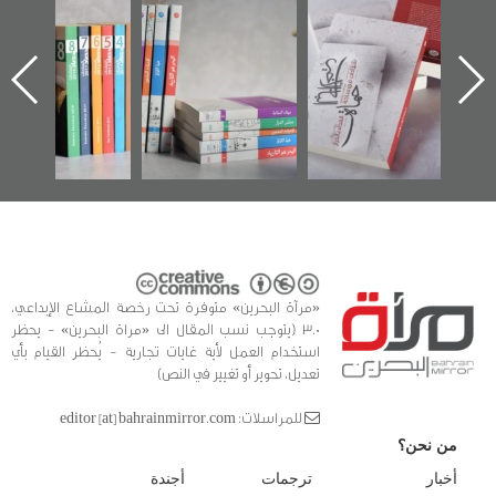
"حماة الباب الأخير":
تصنيف موضوعي
"مرآة البحرين"
الإصدار الأول عن
للوثائق البريطانية
تصدر حصاد
اعتصام الدراز
يقدمه «مركز أوال»
الساحات 2019
ه
وأحداث ساحة
في سلسلة من 5
الفداء لمركز أوال
كتب
للدراسات والتوثيق
«مرآة البحرين» متوفرة تحت رخصة المشاع الإبداعي،
3.0 (يتوجب نسب المقال الى «مراة البحرين» - يحظر
استخدام العمل لأية غايات تجارية - يُحظر القيام بأي
تعديل، تحوير أو تغيير في النص)
للمراسلات: editor [at] bahrainmirror.com
من نحن؟
أخبار
ترجمات
أجندة