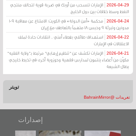
الإمارات تنسحب من أوبك في ضربة قوية لتحالف منتجي
2026-04-29
النفط وسط خلافات بين دول الخليج
محكمة «أمن الدولة» في الكويت: الامتناع عن معاقبة 109
2026-04-24
مدونين وتبرئة 9 وحبس 18 متهماً بالتعاطف مع إيران
استهداف طائفي بغطاء أمني .. انتقادات حادة لملف
2026-04-22
الاعتقالات في الإمارات
الإمارات تكشف عن "تنظيم إرهابي" مرتبط بـ"ولاية الفقيه"
2026-04-21
مكوّن من أعضاء ينتمون لمدارس فقهية وحوزوية أخرى في تخبط خليجي
يطال الشيعة
تويتر
تغريدات @BahrainMirror
إصدارات