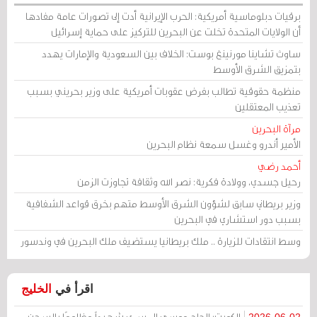
برقيات دبلوماسية أمريكية: الحرب الإيرانية أدت إلى تصورات عامة مفادها
أن الولايات المتحدة تخلت عن البحرين للتركيز على حماية إسرائيل
ساوث تشاينا مورنينغ بوست: الخلاف بين السعودية والإمارات يهدد
بتمزيق الشرق الأوسط
منظمة حقوقية تطالب بفرض عقوبات أمريكية على وزير بحريني بسبب
تعذيب المعتقلين
مرآة البحرين
الأمير أندرو وغسل سمعة نظام البحرين
أحمد رضي
رحيل جسدي، وولادة فكرية: نصر الله وثقافة تجاوزت الزمن
وزير بريطاني سابق لشؤون الشرق الأوسط متهم بخرق قواعد الشفافية
بسبب دور استشاري في البحرين
وسط انتقادات للزيارة .. ملك بريطانيا يستضيف ملك البحرين في وندسور
اقرأ في
الخليج
الكويت: الحاج موسى المسري شهيداً مظلومًا بالسجن