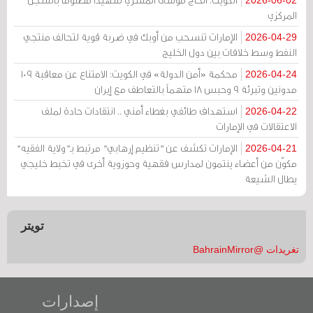
2026-06-02
المركزي
الإمارات تنسحب من أوبك في ضربة قوية لتحالف منتجي
2026-04-29
النفط وسط خلافات بين دول الخليج
محكمة «أمن الدولة» في الكويت: الامتناع عن معاقبة 109
2026-04-24
مدونين وتبرئة 9 وحبس 18 متهماً بالتعاطف مع إيران
استهداف طائفي بغطاء أمني .. انتقادات حادة لملف
2026-04-22
الاعتقالات في الإمارات
الإمارات تكشف عن "تنظيم إرهابي" مرتبط بـ"ولاية الفقيه"
2026-04-21
مكوّن من أعضاء ينتمون لمدارس فقهية وحوزوية أخرى في تخبط خليجي
يطال الشيعة
تويتر
تغريدات @BahrainMirror
إصدارات