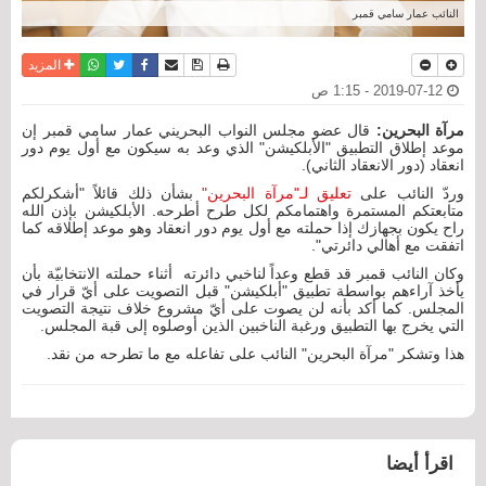
النائب عمار سامي قمبر
نسخة للطباعة
حفظ الموضوع
فيسبوك
تويتر
أرسل الى صديق
واتساب
المزيد
2019-07-12 - 1:15 ص
مرآة البحرين:
قال عضو مجلس النواب البحريني عمار سامي قمبر إن
موعد إطلاق التطبيق "الأبلكيشن" الذي وعد به سيكون مع أول يوم دور
انعقاد (دور الانعقاد الثاني).
وردّ النائب على
تعليق لـ"مرآة البحرين"
بشأن ذلك قائلاً "أشكرلكم
متابعتكم المستمرة واهتمامكم لكل طرح أطرحه. الأبلكيشن بإذن الله
راح يكون بجهازك إذا حملته مع أول يوم دور انعقاد وهو موعد إطلاقه كما
اتفقت مع أهالي دائرتي".
وكان النائب قمبر قد قطع وعداً لناخبي دائرته أثناء حملته الانتخابيّة بأن
يأخذ آراءهم بواسطة تطبيق "أبلكيشن" قبل التصويت على أيّ قرار في
المجلس. كما أكد بأنه لن يصوت على أيّ مشروع خلاف نتيجة التصويت
التي يخرج بها التطبيق ورغبة الناخبين الذين أوصلوه إلى قبة المجلس.
هذا وتشكر "مرآة البحرين" النائب على تفاعله مع ما تطرحه من نقد.
اقرأ أيضا