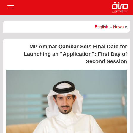
القائمة
الرئيسي
English
»
News
»
MP Ammar Qambar Sets Final Date for
Launching an "Application": First Day of
Second Session