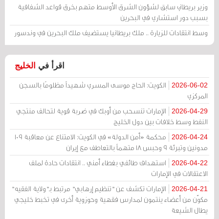
وزير بريطاني سابق لشؤون الشرق الأوسط متهم بخرق قواعد الشفافية
بسبب دور استشاري في البحرين
وسط انتقادات للزيارة .. ملك بريطانيا يستضيف ملك البحرين في وندسور
اقرأ في
الخليج
الكويت: الحاج موسى المسري شهيداً مظلومًا بالسجن
2026-06-02
المركزي
الإمارات تنسحب من أوبك في ضربة قوية لتحالف منتجي
2026-04-29
النفط وسط خلافات بين دول الخليج
محكمة «أمن الدولة» في الكويت: الامتناع عن معاقبة 109
2026-04-24
مدونين وتبرئة 9 وحبس 18 متهماً بالتعاطف مع إيران
استهداف طائفي بغطاء أمني .. انتقادات حادة لملف
2026-04-22
الاعتقالات في الإمارات
الإمارات تكشف عن "تنظيم إرهابي" مرتبط بـ"ولاية الفقيه"
2026-04-21
مكوّن من أعضاء ينتمون لمدارس فقهية وحوزوية أخرى في تخبط خليجي
يطال الشيعة