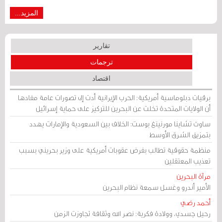
المزيد...
تقارير
ترجمات
اقتصاد
برقيات دبلوماسية أمريكية: الحرب الإيرانية أدت إلى تصورات عامة مفادها
أن الولايات المتحدة تخلت عن البحرين للتركيز على حماية إسرائيل
ساوث تشاينا مورنينغ بوست: الخلاف بين السعودية والإمارات يهدد
بتمزيق الشرق الأوسط
منظمة حقوقية تطالب بفرض عقوبات أمريكية على وزير بحريني بسبب
تعذيب المعتقلين
مرآة البحرين
الأمير أندرو وغسل سمعة نظام البحرين
أحمد رضي
رحيل جسدي، وولادة فكرية: نصر الله وثقافة تجاوزت الزمن