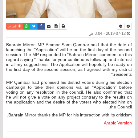
نسخة للطباعة
حفظ الموضوع
فيسبوك
تويتر
أرسل الى صديق
واتساب
المزيد
2019-07-12 - 3:04 ص
Bahrain Mirror: MP Ammar Sami Qambar said that the date of
launching the "Application" will be on the first day of the second
session. The MP responded to "Bahrain Mirror" comment on this
regard saying "Thanks for your continuous follow up and interest
in all my suggestions. The Application will hopefully be ready on
the first day of the second session, as I agreed with my district
residents."
MP Qambar had promised his district voters during his election
campaign to take their opinions via an "Application" before
voting on any resolution in the council. He also confirmed that
he will not give a vote on any project contrary to the results on
the application and the desire of the voters who elected him on
the Council.
Bahrain Mirror thanks the MP for his interaction with its criticism.
Arabic Version