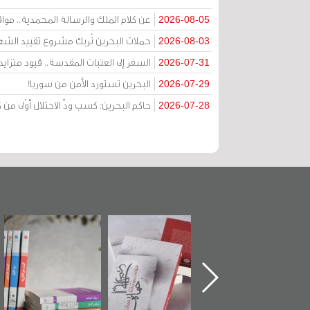
عن كلام الملك والرسالة المحمدية.. مواقف 
2026-08-05
حملات البحرين تُربك مشروع تقييد الشعا
2026-08-03
السفر إلى العتبات المقدسة.. قيود متزا
2026-07-31
البحرين تستورد الأمن من سوريا!
2026-07-29
حاكم البحرين: كسب ودّ الاحتلال أوْلى 
2026-07-28
حماة الباب الأخير":
تصنيف موضوعي
"مرآة البحرين"
الإصدار الأول عن
للوثائق البريطانية
تصدر حصاد
اعتصام الدراز
يقدمه «مركز أوال»
الساحات 2019
وأحداث ساحة
في سلسلة من 5
الفداء لمركز أوال
كتب