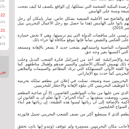
بالت
أرصدة البنكية الضخمة التي تمتلكها، إن الواقع يكشف لنا كيف نجحت
 شيعة وسنة على الهامش.
-22
اقع والفاضح ضد الأغلبية الشيعية بشكل خاص، صار بإمكان أي رجل
حادة
هم باتوا على الهامش (هذا ما حصل مع رجل الأعمال البحريني نبيل
2).
-21
يسي على مناقصات الدولة التي يتم ترسيتها، وهي لا تخش خسارة
بـ"
 العكس والنقيض تماماً فإنها تتوقع مكافأة لها جراء ذلك.
وحو
لسنوات الماضية واستبدالهم بشعب جديد لا يشعر بالإهانة ومستعد
التي اكتسبها بغير وجه حق.
اتية والإسرائيلية. لقد أخذ من إسرائيل فكرة الشعب البديل وجلب
 ذلك تهميش السكان الأصليين والتمييز ضدهم وإهمال مناطقهم. كما
الفئة الأولى المستهلكة التي ترتاد المطاعم والسينمات والملاهي
تغريدات
البحريني كما حدث مع الإماراتي.
البحرينيين سنة وشيعة، تمثلت في إعلان عن مطعم تملكه بحرينية
لتوظيف البحرينيين كان ملؤه الإهانة والاحتقار للبحرينيين.
لذي شن عليها من مئات المواطنين الغاضبين، إلا أن صاحبة المطعم
ين، ووصفت منتقديها بـ "أبناء الحرام"، لأنها تعلم أن يد القانون لن
ة بالإضافة إلى أن زبائنها ليسوا هذه الطبقة، إن زبائنها هم أبناء
 السواح الخليجيين.
المطعم الذي لا يستطيع أكثر من نصف الشعب البحريني تحمل فاتورته
انب مكان البحرينيين مستمرة ولم تتوقف (وتبدو إنها باتت تحقق