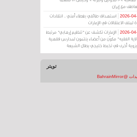
عاطف مع إيران
استهداف طائفي بغطاء أمني .. انتقادات
2026-04
 لملف الاعتقالات في الإمارات
الإمارات تكشف عن "تنظيم إرهابي" مرتبط
2026-04
ولاية الفقيه" مكوّن من أعضاء ينتمون لمدارس فقهية
زوية أخرى في تخبط خليجي يطال الشيعة
تويتر
 @BahrainMirror