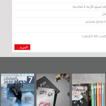
تُعمّق الأزمة لا تُعالجها
ئر
يدة ومنع مستمر
من كسب ثقة الشعب!
المزيد...
«وطن عكر» رواية
حصاد 2017
عاشوراء البحرين...
جديدة لمعتقل
ويكيليكس السفارة
عسكري تصدر عن
الأمريكية
«مرآة البحرين»