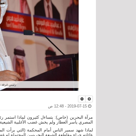
رئيس غرفة تج
2019-07-15 - 12:48 ص
مرآة البحرين (خاص): يتساءل كثيرون لماذا استمر 
المصري ياسر العطار ولم يخش غضب الأغلبية الشيعية
لماذا شهد سمير الناس أمام المحكمة (التي برأت المس
عائلته جراء مقاطعة الشيعة البحرينيين المحتملة له غض