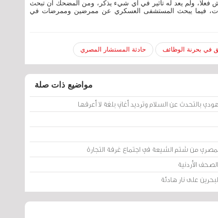
مش فعلا، ولم يعد له تأثير في أي شيء يذكر، ومن المضحك أن تبحث
زارات، فيما يبحث المستشفى العسكري عن ممرضين وممرضات في
يق في بحرنة الوظائف
حادثة المستشار المصري
مواضيع ذات صلة
ليهودي بالتحدث عن السلام وترديد أغاني بلغة لا أعرفها
 المصري من شتم الشيعة في اجتماع غرفة التجارة
صحف الأردنية
لبحرين على نار هادئة