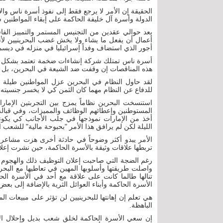
الحقيقة إن الأمر لا يرجع فقط إلى نفوذ أسرة ناس وال
الدولة وأسرة آل خليفة الحاكمة على إبقاء المواطنين
بعد حوالي عقدين من التجنيس المستمر والتمييز الف
أعمال أن يفعل ما يشاء ولا يخش غضب البحرينيين لأن
أجور الذي استضاف وفداً إسرائيليا في منزله في ديسمبر 016
أسرة ناس تمتلك شركة إنشاءات ضخمة تعتمد بشكل رئ
هذه المناقصات إن وقفت ضد الشيعة في البحرين، بل على
لقد حاول النظام في البحرين عزل المواطنين طيلة ا
للدفاع عن النظام مهما كان الثمن كي لا يخسر جنسيته 
استنسخت البحرين نظاماً يمزج بين التجربتين الإمار
المستوطنين وإعطائهم الوظائف والمميزات، وفي قبالة
أخذ من الإمارات نموذجها في جلب الأجانب كي يكونوا 
الليلة لكن لم يرافق هذا الأمر "بحبوحة مالية" للشعب 
الأمر يبدو أكثر وضوحاً في حادثة أخرى هزت مشاعر 
تربطها علاقات وثيقة بالأسرة الحاكمة، حين نشرت إعلانا 
رغم الضجة التي صاحبت إعلان التوظيف ذلك والهجوم ا
واصلت طريقتها وأسلوبها المهين في تعاطيها مع البحريني
تنالها طالما كانت على علاقة مع أحد في الأسرة الحاكم
الأسرة الحاكمة وأبناء العوائل الثرية بالإضافة إلى بعض
هي تعلم إن إهانتها للبحرينيين لن تؤثر على مبيعات 
الباهظة.
إن سعي الأسرة الحاكمة لخلق شعب بديل وإحلال الأج