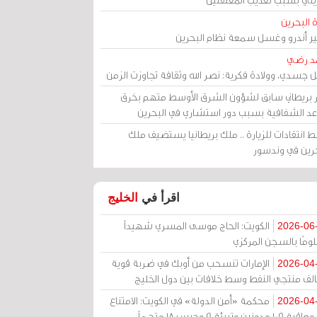
 البحرين
مير أندرو وغسل سمعة نظام البحرين
د رضي
ل جسدي، وولادة فكرية: نصر الله وثقافة تجاوزت الزمن
ر بريطاني سابق لشؤون الشرق الأوسط متهم بخرق
عد الشفافية بسبب دور استشاري في البحرين
 انتقادات للزيارة .. ملك بريطانيا يستضيف ملك
حرين في وندسور
اقرأ في
الخليج
الكويت: الحاج موسى المسري شهيداً
2026-06
ومًا بالسجن المركزي
الإمارات تنسحب من أوبك في ضربة قوية
2026-04
الف منتجي النفط وسط خلافات بين دول الخليج
محكمة «أمن الدولة» في الكويت: الامتناع
2026-04
عن معاقبة 109 مدونين وتبرئة 9 وحبس 18 متهماً