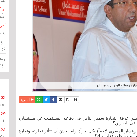
مرآة
الأ
أحم
رحي
وزي
قوا
وسط
الب
ارة وصناعة البحرين سمير ناس
-02
نسخة للطباعة
حفظ الموضوع
فيسبوك
تويتر
أرسل الى صديق
واتساب
المزيد
مظل
-29
رئيس غرفة التجارة سمير الناس في دفاعه المستميت عن مستشاره
لتح
 في البحرين؟
-24
تشار المصري لاحقاً) بكل جرأة ولم يخشَ أن تتأثر تجارته وتجارة
باً منهم على فعلته تلك؟