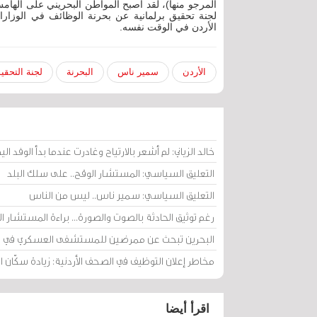
المرجو منها)، لقد أصبح المواطن البحريني على الها
لجنة تحقيق برلمانية عن بحرنة الوظائف في الو
الأردن في الوقت نفسه.
الأردن
سمير ناس
البحرنة
لجنة التحق
خالد الزياني: لم أشعر بالارتياح وغادرت عندما بدأ الوفد ا
التعليق السياسي: المستشار الوقح.. على سلك البلد
التعليق السياسي: سمير ناس.. ليس من الناس
رغم توثيق الحادثة بالصوت والصورة... براءة المستشار
البحرين تبحث عن ممرضين للمستشفى العسكري في ال
مخاطر إعلان التوظيف في الصحف الأردنية: زيادة سكّان ا
اقرأ أيضا