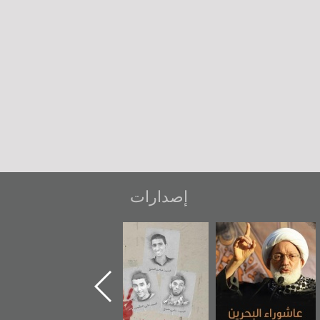
إصدارات
شهداء وطن
«جَوْ»: رواية
دعوة للضحك
المعتقل جهاد