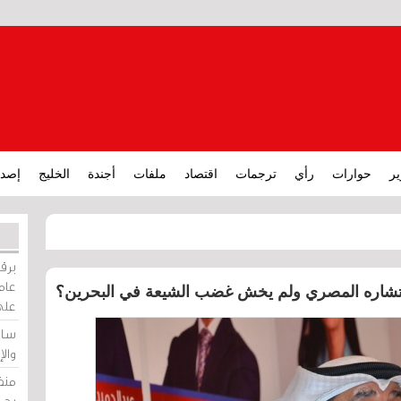
ير
حوارات
رأي
ترجمات
اقتصاد
ملفات
أجندة
الخليج
إصدا
برقي
عامة
ستشاره المصري ولم يخش غضب الشيعة في البحرين؟
على
ساو
وال
منظ
بحر