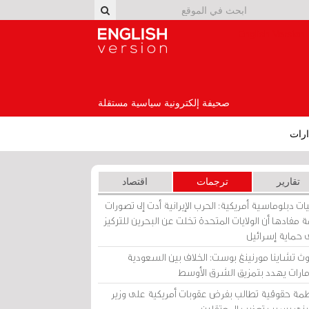
English Version
صحيفة إلكترونية سياسية مستقلة
رات
تقارير
ترجمات
اقتصاد
ات دبلوماسية أمريكية: الحرب الإيرانية أدت إلى تصورات
 مفادها أن الولايات المتحدة تخلت عن البحرين للتركيز
 حماية إسرائيل
ث تشاينا مورنينغ بوست: الخلاف بين السعودية
إمارات يهدد بتمزيق الشرق الأوسط
مة حقوقية تطالب بفرض عقوبات أمريكية على وزير
يني بسبب تعذيب المعتقلين