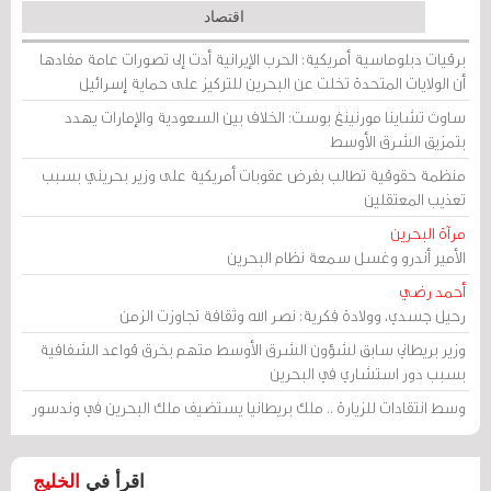
اقتصاد
برقيات دبلوماسية أمريكية: الحرب الإيرانية أدت إلى تصورات عامة مفادها
أن الولايات المتحدة تخلت عن البحرين للتركيز على حماية إسرائيل
ساوث تشاينا مورنينغ بوست: الخلاف بين السعودية والإمارات يهدد
بتمزيق الشرق الأوسط
منظمة حقوقية تطالب بفرض عقوبات أمريكية على وزير بحريني بسبب
تعذيب المعتقلين
مرآة البحرين
الأمير أندرو وغسل سمعة نظام البحرين
أحمد رضي
رحيل جسدي، وولادة فكرية: نصر الله وثقافة تجاوزت الزمن
وزير بريطاني سابق لشؤون الشرق الأوسط متهم بخرق قواعد الشفافية
بسبب دور استشاري في البحرين
وسط انتقادات للزيارة .. ملك بريطانيا يستضيف ملك البحرين في وندسور
اقرأ في
الخليج