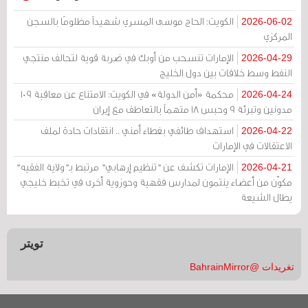
الكويت: الحاج موسى المسري شهيداً مظلومًا بالسجن
2026-06-02
المركزي
الإمارات تنسحب من أوبك في ضربة قوية لتحالف منتجي
2026-04-29
النفط وسط خلافات بين دول الخليج
محكمة «أمن الدولة» في الكويت: الامتناع عن معاقبة 109
2026-04-24
مدونين وتبرئة 9 وحبس 18 متهماً بالتعاطف مع إيران
استهداف طائفي بغطاء أمني .. انتقادات حادة لملف
2026-04-22
الاعتقالات في الإمارات
الإمارات تكشف عن "تنظيم إرهابي" مرتبط بـ"ولاية الفقيه"
2026-04-21
مكوّن من أعضاء ينتمون لمدارس فقهية وحوزوية أخرى في تخبط خليجي
يطال الشيعة
تويتر
تغريدات @BahrainMirror