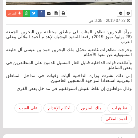
نسخة للطباعة
حفظ الموضوع
فيسبوك
تويتر
أرسل الى صديق
واتساب
المزيد
2019-07-27 - 3:35 ص
مرآة البحرين: تظاهر المئات في مناطق مختلفة من البحرين الجمعة
(26 يوليو/ تموز 2019) رفضا للتنفيذ الوشيك لإعدام أحمد الملالي وعلي
العرب.
وخرجت تظاهرات غاضبة تحمّل ملك البحرين حمد بن عيسى آل خليفة
المسؤولية عن تنفيذ الأحكام.
وأطلقت قوات الداخلية قنابل الغاز المسيل للدموع على المتظاهرين في
بعض المناطق.
إلى ذلك نشرت وزارة الداخلية آليات وقوات في مداخل المناطق
البحرينية استعدادا لمواجهة المحتجين الغاضبين.
وقال مواطنون إن نقاط تفتيش استوقفتهم في مداخل بعض القرى.
تظاهرات
ملك البحرين
أحكام الإعدام
علي العرب
أحمد الملالي