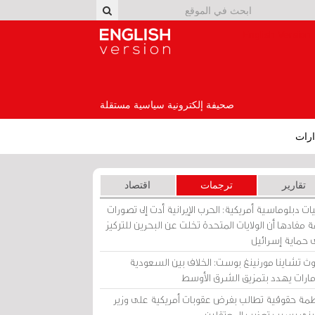
English Version
صحيفة إلكترونية سياسية مستقلة
رات
تقارير
ترجمات
اقتصاد
ات دبلوماسية أمريكية: الحرب الإيرانية أدت إلى تصورات
 مفادها أن الولايات المتحدة تخلت عن البحرين للتركيز
 حماية إسرائيل
ث تشاينا مورنينغ بوست: الخلاف بين السعودية
إمارات يهدد بتمزيق الشرق الأوسط
مة حقوقية تطالب بفرض عقوبات أمريكية على وزير
يني بسبب تعذيب المعتقلين