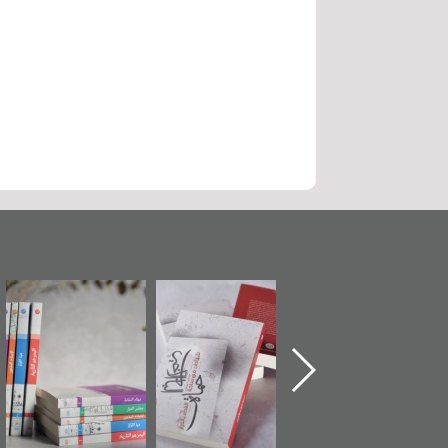
ماة الباب الأخير":
تصنيف موضوعي
"مرآة البحرين"
«
لإصدار الأول عن
للوثائق البريطانية
تصدر حصاد
اعتصام الدراز
يقدمه «مركز أوال»
الساحات 2019
ع
وأحداث ساحة
في سلسلة من 5
لفداء لمركز أوال
كتب
دراسات والتوثيق