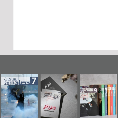
وطن عكر» رواية
حصاد 2017
عاشوراء البحرين...
جديدة لمعتقل
ويكيليكس السفارة
سكري تصدر عن
الأمريكية
«مرآة البحرين»