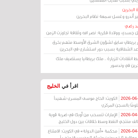
 البحرين
مير أندرو وغسل سمعة نظام البحرين
د رضي
ل جسدي، وولادة فكرية: نصر الله وثقافة تجاوزت الزمن
ر بريطاني سابق لشؤون الشرق الأوسط متهم بخرق
عد الشفافية بسبب دور استشاري في البحرين
 انتقادات للزيارة .. ملك بريطانيا يستضيف ملك
حرين في وندسور
اقرأ في
الخليج
الكويت: الحاج موسى المسري شهيداً
2026-06
ومًا بالسجن المركزي
الإمارات تنسحب من أوبك في ضربة قوية
2026-04
الف منتجي النفط وسط خلافات بين دول الخليج
محكمة «أمن الدولة» في الكويت: الامتناع
2026-04
عن معاقبة 109 مدونين وتبرئة 9 وحبس 18 متهماً