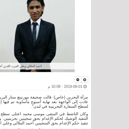
أحمد الملالي وعلي العرب اللذين أع
2019-08-01 - 10:08 م
مرآة البحرين (خاص): قالت صحيفة مورنينغ ستار البريط
عادت إلى الواجهة بعد نهاية أسبوع مأساوية تم فيها
لسطح السفارة البحرينية في لندن".
وكان الناشط في المنفى موسى محمد اعتلى سطح الس
التنفيذ الوشيك لحكم الإعدام بحق سجينين بحرينيين. و
تنفيذ حكم الإعدام بحق السجينين أحمد الملالي وعلي 