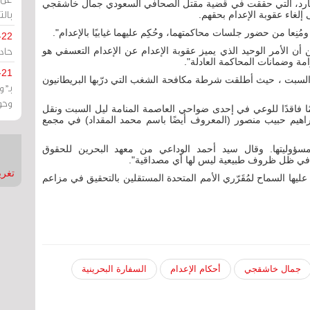
لامارد، التي حققت في قضية مقتل الصحافي السعودي جمال خاشقجي
بالت
لغاء عقوبة الإعدام بحقهم.
نِعا من حضور جلسات محاكمتهما، وحُكِم عليهما غيابيًا بالإعدام".
-22
حادة
ين أن الأمر الوحيد الذي يميز عقوبة الإعدام عن الإعدام التعسفي هو
رامة وضمانات المحاكمة العادلة".
-21
السبت ، حيث أطلقت شرطة مكافحة الشغب التي درّبها البريطانيون
بـ"
وحو
د تم العثور على متظاهر يبلغ من العمر 21 عامًا فاقدًا للوعي في إحدى ضواحي العاصمة المنامة ليل السبت ونقل
راهيم حبيب منصور (المعروف أيضًا باسم محمد المقداد) في مجمع
ه مسؤوليتها. وقال سيد أحمد الوداعي من معهد البحرين للحقوق
مد في ظل ظروف طبيعية ليس لها أي مصداقية".
تغريدات
عليها السماح لمُقَرّري الأمم المتحدة المستقلين بالتحقيق في مزاعم
جمال خاشقجي
أحكام الإعدام
السفارة البحرينية