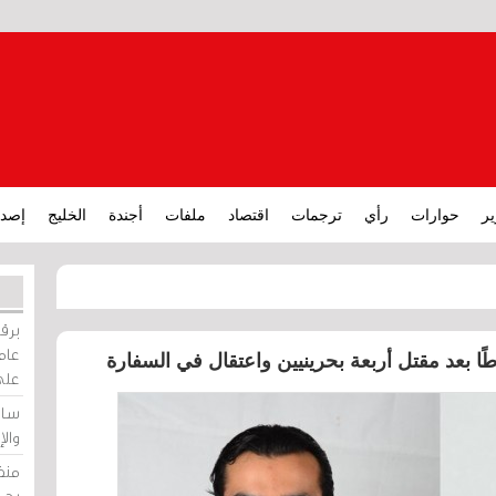
ير
حوارات
رأي
ترجمات
اقتصاد
ملفات
أجندة
الخليج
إصدا
برقي
عامة
طًا بعد مقتل أربعة بحرينيين واعتقال في السفارة
على
ساو
وال
منظ
بحر