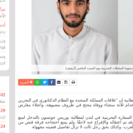
مرآة
الأ
أحم
رحي
وزي
قوا
وسط
الب
دمتهما السلطات البحرينية يوم السبت الماضي (أرشيف)
نسخة للطباعة
حفظ الموضوع
فيسبوك
تويتر
أرسل الى صديق
واتساب
المزيد
-02
انية إن "علاقات المملكة المتحدة مع النظام الدكتاتوري في البحرين
مظل
 إعدام ثلاثة سجناء ووفاة محتج في ظروف مشبوهة، واعتلاء معارض
-29
لتح
فارة البحرينية في لندن لمطالبة بوريس جونسون بالتدخل لمنع
قد تم اعتقاله والإفراج عنه لاحقًا. ولم يمنع احتجاجه فرقة قنص من
-24
العرب، وكذلك بحق رجل ثالث لا تزال تفاصيل قضيته مجهولة.