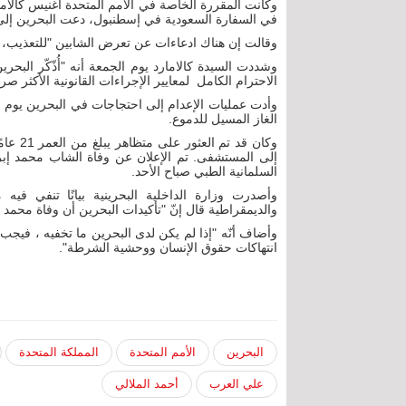
وكانت المقررة الخاصة في الأمم المتحدة آغنيس كا
في السفارة السعودية في إسطنبول، دعت البحرين إلى إ
وقالت إن هناك ادعاءات عن تعرض الشابين "للتعذيب، ومُ
وشددت السيدة كالامارد يوم الجمعة أنه "أُذّكّر البحر
الاحترام الكامل لمعايير الإجراءات القانونية الأكثر ص
وأدت عمليات الإعدام إلى احتجاجات في البحرين يوم 
الغاز المسيل للدموع.
وكان ق
إلى المستشفى. تم الإعلان عن وفاة الشاب محمد إب
السلمانية الطبي صباح الأحد.
وأصدرت وزارة الداخلية البحرينية بيانًا تنفي في
والديمقراطية قال إنّ "تأكيدات البحرين أن وفاة مح
وأضاف أنّه "إذا لم يكن لدى البحرين ما تخفيه ، فيجب 
انتهاكات حقوق الإنسان ووحشية الشرطة".
البحرين
الأمم المتحدة
المملكة المتحدة
علي العرب
أحمد الملالي