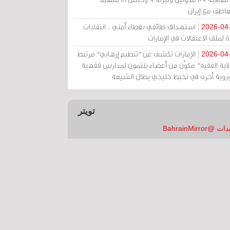
عاطف مع إيران
استهداف طائفي بغطاء أمني .. انتقادات
2026-04
 لملف الاعتقالات في الإمارات
الإمارات تكشف عن "تنظيم إرهابي" مرتبط
2026-04
ولاية الفقيه" مكوّن من أعضاء ينتمون لمدارس فقهية
زوية أخرى في تخبط خليجي يطال الشيعة
تويتر
 @BahrainMirror