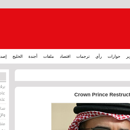
ير
حوارات
رأي
ترجمات
اقتصاد
ملفات
أجندة
الخليج
إصدا
برقي
عامة
Crown Prince Restruc
على
ساو
وال
منظ
بحر