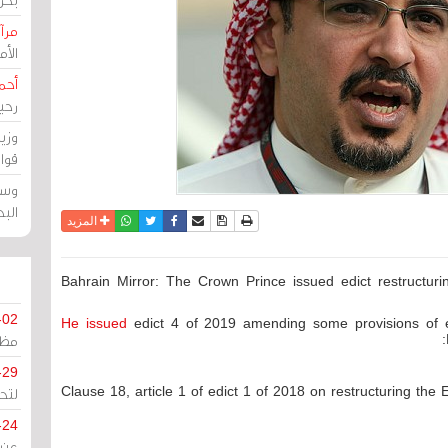
مرآة
الأ
أحم
رحي
وزي
قوا
وسط
الب
نسخة للطباعة
حفظ الموضوع
فيسبوك
تويتر
أرسل الى صديق
واتساب
المزيد
Bahrain Mirror: The Crown Prince issued edict restructu
-02
He issued
edict 4 of 2019 amending some provisions of e
مظل
-29
Clause 18, article 1 of edict 1 of 2018 on restructuring th
لتح
-24