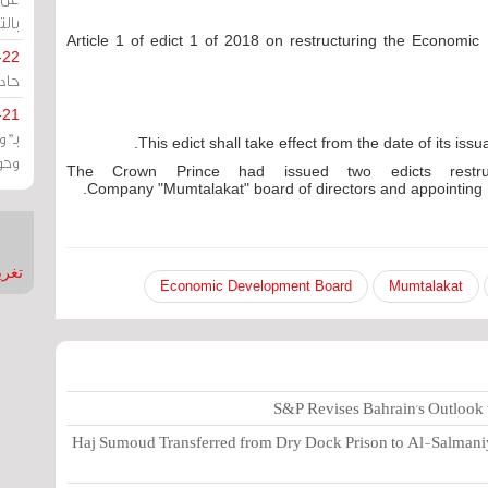
بالت
Article 1 of edict 1 of 2018 on restructuring the Economic
-22
حادة
-21
بـ"
This edict shall take effect from the date of its issu
وحو
The Crown Prince had issued two edicts restruc
Company "Mumtalakat" board of directors and appointing 
تغريدات
Economic Development Board
Mumtalakat
S&P Revises Bahrain's Outlook t
Haj Sumoud Transferred from Dry Dock Prison to Al-Salmani