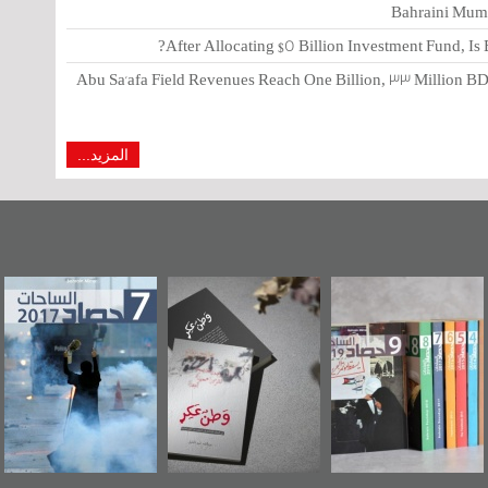
Bahraini Mumt
After Allocating $5 Billion Investment Fund, Is
Abu Sa'afa Field Revenues Reach One Billion, 33 Million BD
المزيد...
 البحرين"
«وطن عكر» رواية
حصاد 2017
عاشوراء
ر حصاد
جديدة لمعتقل
ويكيلي
 2019
عسكري تصدر عن
ال
«مرآة البحرين»