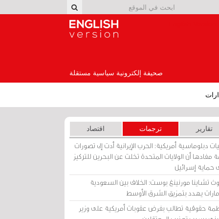
English Version
صحيفة إلكترونية سياسية مستقلة
رات
تقارير
ترجمات
اقتصاد
ات دبلوماسية أمريكية: الحرب الإيرانية أدت إلى تصورات
 مفادها أن الولايات المتحدة تخلت عن البحرين للتركيز
 حماية إسرائيل
ث تشاينا مورنينغ بوست: الخلاف بين السعودية
إمارات يهدد بتمزيق الشرق الأوسط
مة حقوقية تطالب بفرض عقوبات أمريكية على وزير
يني بسبب تعذيب المعتقلين