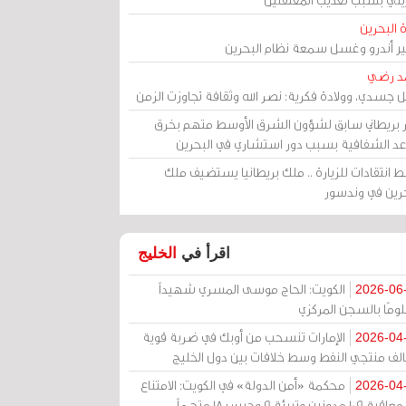
 البحرين
مير أندرو وغسل سمعة نظام البحرين
د رضي
ل جسدي، وولادة فكرية: نصر الله وثقافة تجاوزت الزمن
ر بريطاني سابق لشؤون الشرق الأوسط متهم بخرق
عد الشفافية بسبب دور استشاري في البحرين
 انتقادات للزيارة .. ملك بريطانيا يستضيف ملك
حرين في وندسور
اقرأ في
الخليج
الكويت: الحاج موسى المسري شهيداً
2026-06
ومًا بالسجن المركزي
الإمارات تنسحب من أوبك في ضربة قوية
2026-04
الف منتجي النفط وسط خلافات بين دول الخليج
محكمة «أمن الدولة» في الكويت: الامتناع
2026-04
عن معاقبة 109 مدونين وتبرئة 9 وحبس 18 متهماً