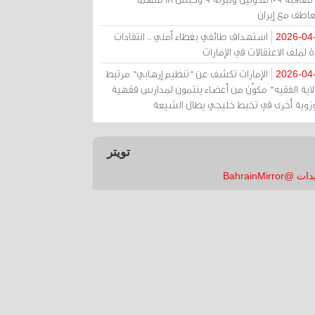
عاطف مع إيران
استهداف طائفي بغطاء أمني .. انتقادات
2026-04
 لملف الاعتقالات في الإمارات
الإمارات تكشف عن "تنظيم إرهابي" مرتبط
2026-04
ولاية الفقيه" مكوّن من أعضاء ينتمون لمدارس فقهية
زوية أخرى في تخبط خليجي يطال الشيعة
تويتر
 @BahrainMirror