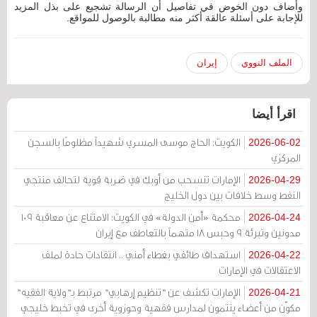
وأضاف دون الخوض في تفاصيل أن الرسالة تشجيع على بذل المزيد
للإجابة على أسئلة عالقة أكثر منه مطالبة بالوصول للمواقع.
الملف النووي
إيران
اقرأ أيضا
الكويت: الحاج موسى المسري شهيداً مظلومًا بالسجن
2026-06-02
المركزي
الإمارات تنسحب من أوبك في ضربة قوية لتحالف منتجي
2026-04-29
النفط وسط خلافات بين دول الخليج
محكمة «أمن الدولة» في الكويت: الامتناع عن معاقبة 109
2026-04-24
مدونين وتبرئة 9 وحبس 18 متهماً بالتعاطف مع إيران
استهداف طائفي بغطاء أمني .. انتقادات حادة لملف
2026-04-22
الاعتقالات في الإمارات
الإمارات تكشف عن "تنظيم إرهابي" مرتبط بـ"ولاية الفقيه"
2026-04-21
مكوّن من أعضاء ينتمون لمدارس فقهية وحوزوية أخرى في تخبط خليجي