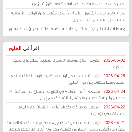
رحيل جسدي، وولادة فكرية: نصر الله وثقافة تجاوزت الزمن
وزير بريطاني سابق لشؤون الشرق الأوسط متهم بخرق قواعد الشفافية
بسبب دور استشاري في البحرين
وسط انتقادات للزيارة .. ملك بريطانيا يستضيف ملك البحرين في وندسور
اقرأ في
الخليج
الكويت: الحاج موسى المسري شهيداً مظلومًا بالسجن
2026-06-02
المركزي
الإمارات تنسحب من أوبك في ضربة قوية لتحالف منتجي
2026-04-29
النفط وسط خلافات بين دول الخليج
محكمة «أمن الدولة» في الكويت: الامتناع عن معاقبة 109
2026-04-24
مدونين وتبرئة 9 وحبس 18 متهماً بالتعاطف مع إيران
استهداف طائفي بغطاء أمني .. انتقادات حادة لملف
2026-04-22
الاعتقالات في الإمارات
الإمارات تكشف عن "تنظيم إرهابي" مرتبط بـ"ولاية الفقيه"
2026-04-21
مكوّن من أعضاء ينتمون لمدارس فقهية وحوزوية أخرى في تخبط خليجي