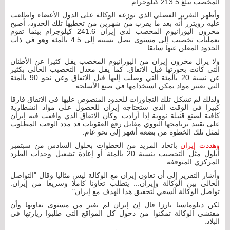
المخصب يبلغ 213.5 كيلوجرام.
وأظهر التقرير الفصلي الذي توزعه الوكالة على الدول الأعضاء واطلعت
عليه رويترز أنه بعد ما يقرب من شهرين من تخطيها تلك الحدود، أصبح
مخزون اليورانيوم المخصب لدى إيران 241.6 كيلوجرام بينما تقوم
بعمليات تخصيب إلى مستوى تصل نسبته إلى 4.5 بالمئة وهو في ذات
الحدود المعلن عنها سابقا.
ولا يزال مخزون إيران من اليورانيوم المخصب يقل كثيرا عن الأطنان
التي كانت بحوزتها قبل الاتفاق. كما يقل معدل التخصيب الحالي بكثير
عن نسبة 20 بالمئة التي وصلت إليها قبل الاتفاق وعن نحو 90 بالمئة
التي تعتبر مواد يمكن استخدامها في صنع الأسلحة.
ولذلك لم تشكل تلك التجاوزات للحدود المنصوص عليها في الاتفاق فارقا
كبيرا في الوقت الذي ستحتاجه إيران للحصول على مواد انشطارية
كافية لصنع قنبلة نووية إذا أرادت. وكان الاتفاق الذي وافقت فيه إيران
على تقييد برنامجها النووي مقابل رفع العقوبات قد مدد الوقت المطلوب
لمثل تلك الخطوة من بضعة أشهر إلى نحو عام.
وهددت إيران
باتخاذ المزيد من الخطوات بحلول السادس من سبتمبر
أيلول مثل التخصيب بنسبة 20 بالمئة أو إعادة تشغيل وحدات الطرد
المركزي المتوقفة.
وأشار التقرير إلى أن تعاون إيران مع الوكالة ليس مثاليا وقال "التواصل
الحالي بين الوكالة وإيران... يتطلب تعاونا كاملا وسريعا من إيران.
تواصل الوكالة السعي لتحقيق هذا الهدف مع إيران".
لكن دبلوماسيا بارزا قال إن إيران لم تغير من مستوى تعاونها وأن
مفتشي الوكالة تمكنوا من دخول كل المواقع التي طلبوا زيارتها في
البلاد.