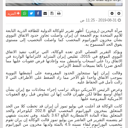
نسخة للطباعة
حفظ الموضوع
فيسبوك
تويتر
أرسل الى صديق
واتساب
المزيد
2019-08-31 - 11:25 ص
مرآة البحرين (رويترز): أظهر تقرير للوكالة الدولية للطاقة الذرية التابعة
للأمم المتحدة يوم الجمعة أن إيران واصلت تجاوز حدود الاتفاق النووي
بشأن مخزون اليورانيوم المخصب كما واصلت التخصيب إلى مستوى
يفوق الحد المسموح به.
ويؤكد التقرير الفصلي الذي تعده الوكالة، التي تراقب تنفيذ الاتفاق
النووي الموقع في 2015، تقليص إيران المتزايد لالتزاماتها الواردة في
الاتفاق ردا على انسحاب واشنطن منه وإعادتها فرض عقوبات عليها مما
ألحق ضررا بالغا بمبيعات النفط الإيراني.
وقالت إيران إنها ستتجاوز الحدود المفروضة على أنشطتها النووية
بموجب الاتفاق واحدا تلو الآخر مما زاد الضغط على الأطراف التي لا
زالت تأمل في الحفاظ عليه.
وعرض الرئيس الأمريكي دونالد ترامب إجراء محادثات مع إيران بشأن
اتفاق أوسع نطاقا لكن طهران قالت إنها لن تتفاوض قبل رفع العقوبات
الأمريكية المفروضة عليها.
كانت الوكالة قد أعلنت في يوليو تموز أن إيران قد تخطت كلا من الحد
المتعلق بمخزون اليورانيوم المخصب البالغ 202.8 كيلوجرام والحد
المتعلق بنقاء المادة الانشطارية البالغ 3.67 بالمئة. وفي تحديث شفهي
لم يتضمنه التقرير في العاشر من يوليو تموز قالت الوكالة إن يران تقوم
بتخصيب اليورانيوم لنقاء نسبته 4.5 بالمئة ولديها مخزون من اليورانيوم