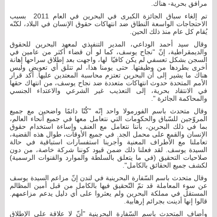
مرافق بحرية- هناك.
تم إلغاء سباق الجائزة الكبرى في البحرين في العام 2011 بسبب
الاحتجاجات الواسعة النطاق ضد انتهاكات حقوق الإنسان في البلاد، لكنّه
يُقام كل عام منذ ذلك الحين.
وقال سيد أحمد الوداعي، المدير التنفيذي لمعهد البحرين للحقوق
والديمقراطية، إنّ "نجاح يوسف، كما لو أن قضاء أكثر من عامين في
السجن بشكل تعسفي لم يكن كافيًا لها، واجهت بعد إطلاق سراحها إهانة
أخرى بطردها من وظيفتها. حتى يومنا هذا، لم تتلق أي تعويض وليس
هناك ما يشير إلى أن البحرين تعتزم محاسبة المعتدين عليها. أكد قرار
الأمم المتحدة حدوث انتهاكات متعددة ضد نجاح يوسف، من انتهاك حقها
في الانتقاد بحرية، إلى التعذيب غير الشرعي والاعتداء الجنسي
والمحاكمة الجائرة ".
وقال متحدث باسم الفورمولا واحد إنّه "كُنّا دائمًا واضحين مع جميع
المروّجين للسّباق والحكومات التي نتعامل معها في جميع أنحاء العالم،
بما في ذلك البحرين، بأننا نتعامل مع العنف وإساءة استخدام حقوق
الإنسان والقمع على محمل الجد. في جميع الأوقات، طوال هذه القضية،
تعاملنا مع الأطراف المعنية وأجرينا استفسارات استباقية في حالة
السيدة يوسف. لقد فعلنا ذلك ضمن قيود كوننا شركة خاصة، من دون
صلاحيات التحقيق (في ما يتعلق بالسلطة والموارد والقنوات الرسمية)
لكشف جميع الحقائق بالكامل".
وقال متحدث باسم السّفارة البحرينية في لندن إنّ مزاعم السيدة يوسف
عن سوء المعاملة قد تمّ التّحقيق فيها بالكامل من قبل أمين المظالم
المستقل في مملكة البحرين ولم يعثروا على أي دليل يدعم مزاعمهم.
قالوا إنها أدينت بجرائم إرهابية.
وأضاف المتحدث باسم السّفارة البحرينية "أنّ لا علاقة على الإطلاق