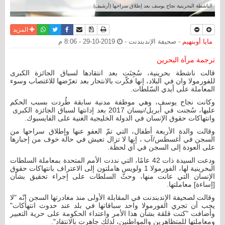
الناشطة البحرينية نجاح يوسف بعد إطلاق سراحها (أرشيف)
نسخة للطباعة
حفظ الموضوع
فيسبوك
تويتر
أرسل الى صديق
واتساب
المزيد
مايا أوبنهيم
- صحيفة الإندبندنت -
2019-10-29 - 8:06 م
ترجمة مرآة البحرين
قالت ناشطة بحرينية، سُجِنَت بعد انتقادها لسباق الجائزة الكبرى
للفورمولا وان في البلاد، إنها فكّرت بالانتحار بعد تعرّضها للاغتصاب وسوء
المعاملة على أيدي السّلطات.
وكانت نجاح يوسف، وهي موظفة مدنية سابقة طُردت بسبب الحكم
عليها، سُجنت في أبريل/نيسان 2017 بعد إدانتها لسباق الجائزة الكبرى
وانتهاكات حقوق الإنسان في الدولة الخليجية الغنية على الفايسبوك.
وقالت والدة الأربعة أطفال، التي تمّ العفو عنها وإطلاق سراحها من
السجن في أغسطس/آب ، إنها لا تزال تعيش في حالة خوف من إجبارها
على العودة إلى السجن في أي لحظة.
ودعت السيدة ذات 42 عامًا، التي نددت الأمم المتحدة بمعاملة السلطات
البحرينية لها، الفورمولا 1 ولويس هاملتون إلى الاعتراف بانتهاكات حقوق
الإنسان التي عانت منها، وحثّ السلطات على إجراء تحقيق بشأن
[إساءة] معاملتها.
وقالت لصحيفة الإندبندنت في المقابلة الأولى منذ مغادرتها السجن إنّه "لا
يجب أن تجري الفورمولا واحد سباقاتها في بلد عند حدوث انتهاكات"
وأضافت "كنت قلقة بشأن هذا الأمر واعتداء الحكومة على حرية التعبير
ومعاملتها للمتظاهرين والمواطنين، لذلك جاهرت بالانتقاد".