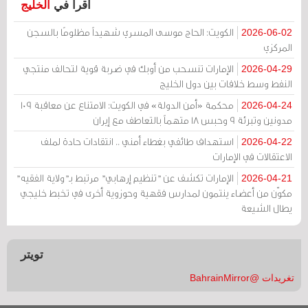
اقرأ في
الخليج
الكويت: الحاج موسى المسري شهيداً مظلومًا بالسجن
2026-06-02
المركزي
الإمارات تنسحب من أوبك في ضربة قوية لتحالف منتجي
2026-04-29
النفط وسط خلافات بين دول الخليج
محكمة «أمن الدولة» في الكويت: الامتناع عن معاقبة 109
2026-04-24
مدونين وتبرئة 9 وحبس 18 متهماً بالتعاطف مع إيران
استهداف طائفي بغطاء أمني .. انتقادات حادة لملف
2026-04-22
الاعتقالات في الإمارات
الإمارات تكشف عن "تنظيم إرهابي" مرتبط بـ"ولاية الفقيه"
2026-04-21
مكوّن من أعضاء ينتمون لمدارس فقهية وحوزوية أخرى في تخبط خليجي
يطال الشيعة
تويتر
تغريدات @BahrainMirror