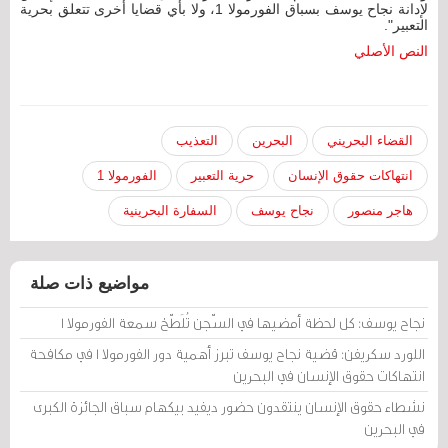
لإدانة نجاح يوسف بسباق الفورمولا 1، ولا بأي قضايا أخرى تتعلق بحرية
التعبير".
النص الأصلي
القضاء البحريني
البحرين
التعذيب
انتهاكات حقوق الإنسان
حرية التعبير
الفورمولا 1
هاجر منصور
نجاح يوسف
السفارة البحرينية
مواضيع ذات صلة
نجاح يوسف: كل لحظة أمضيها في السّجن تُلَطّخ سمعة الفورمولا 1
اللورد سكريفن: قضية نجاح يوسف تبرز أهمية دور الفورمولا 1 في مكافحة
انتهاكات حقوق الإنسان في البحرين
نشطاء حقوق الإنسان ينتقدون حضور ديفيد بيكهام سباق الجائزة الكبرى
في البحرين