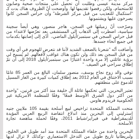
مركز مدينة عيسى وطلبت أن تحصل على منتجات صحية وصابون
للاستحمام، ولكن رفضوا تقديمها لها. وأوضحت أنّ الظروف هناك بدت كـ
"استكمال للتعذيب من قبل مركز الشرطة" وأن حراس السجن كانوا
يصرخون عليها ويشتمونها.
وصرّحت أنّ زميلتها في السجن، هاجر منصور، وهي أيضاً سجينة
سياسية، اضطرت إلى الذهاب إلى المستشفى بعد تعرّضها لاعتداء من
قبل حراس السجن في سبتمبر/أيلول الماضي، أدّى إلى إصابتها بكدمات
في جميع أنحاء جسدها.
وأضافت أنّه "شعرنا بالضعف الشديد لأننا قد نتعرض للهجوم في أي وقت
من قبل السجن بعد ذلك ولن تكون هناك عواقب لأفعالهم. لم يُسمح لي
برؤية عائلتي إلا مرة واحدة اعتبارًا من سبتمبر/أيلول 2018 إلى أن تمّ
إطلاق سراحي في الصيف. "
توفي والد زوج نجاح يوسف، منصور سلمان، البالغ من العمر 85 عامًا
بسبب الاختناق في العام 2012 بعد إطلاق كميات كبيرة من الغاز المسيل
للدموع على منطقتهم.
تعتبر البحرين، التي تحكمها عائلة آل خليفة منذ أكثر من قرنين، "واحدة
من أكثر دول الشرق الأوسط قمعًا" وفقًا للمنظمة الأمريكية غير
الحكومية فريدوم هاوس.
منحت المملكة المتحدة تراخيص لبيع أسلحة بقيمة 105 ملايين جنيه
إسترليني إلى البحرين منذ اندلاع انتفاضة الربيع العربي المؤيدة
للديمقراطية في فبراير/شباط 2011، وفقًا لحملة مناهضة تجارة
الأسلحة.
البحرين واحدة من حلفاء المملكة المتحدة منذ أمد طويل في الخليج،
ولبريطانيا تاريخ طويل من التدخل الاستعماري -وكذلك لا تزال لديها