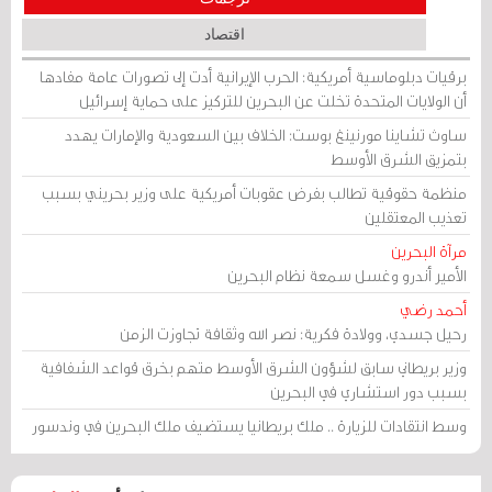
اقتصاد
برقيات دبلوماسية أمريكية: الحرب الإيرانية أدت إلى تصورات عامة مفادها
أن الولايات المتحدة تخلت عن البحرين للتركيز على حماية إسرائيل
ساوث تشاينا مورنينغ بوست: الخلاف بين السعودية والإمارات يهدد
بتمزيق الشرق الأوسط
منظمة حقوقية تطالب بفرض عقوبات أمريكية على وزير بحريني بسبب
تعذيب المعتقلين
مرآة البحرين
الأمير أندرو وغسل سمعة نظام البحرين
أحمد رضي
رحيل جسدي، وولادة فكرية: نصر الله وثقافة تجاوزت الزمن
وزير بريطاني سابق لشؤون الشرق الأوسط متهم بخرق قواعد الشفافية
بسبب دور استشاري في البحرين
وسط انتقادات للزيارة .. ملك بريطانيا يستضيف ملك البحرين في وندسور