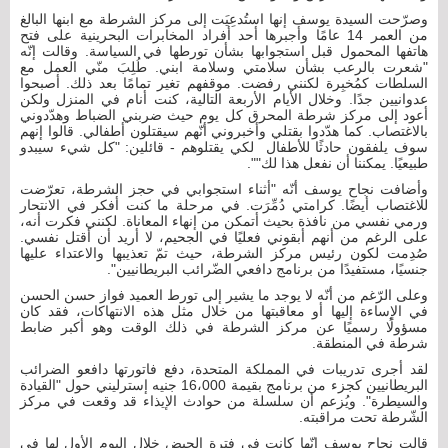
وصرّحت السيدة يوسف إنها استُدعِيَت إلى مركز الشرطة مع ابنها البالغ
من العمر 14 عامًا وأجبرها أحد أفراد المخابرات البحرينية على فتح
هاتفها المحمول قبل استجوابها بشأن تورطها في السياسة. وقالت إنّه
"شعرت بالرعب بشأن سلامتي وسلامة ابني. طُلِبَ منّي العمل مع
السلطات كمُخبِرة لكنني رفضت. موقفهم تغير تمامًا بعد ذلك. أصبحوا
عدوانيين جدًا. وخلال الأيام الأربعة التالية، كنت أنام في المنزل ولكن
أعود إلى مركز شرطة المحرق كل يوم حيث ضربني الضباط وهدّدوني
بالاغتصاب. كما هدّدوا بقتلي وأخبروني أنّهم سيقتلون أطفالي. قالوا إنهم
سوف يلفقون حادثًا للأطفال لكي يقتلوهم - قائلين: "كل شيء سيبدو
طبيعيًا. يمكننا أن نفعل هذا لك"".
وأضافت نجاح يوسف أنّه "أثناء استجوابي في حجز الشرطة، تعرّضت
للاغتصاب أيضًا. كرامتي دُمِّرَت. في مرحلة ما كنت أفكر في الانتحار
ورمي نفسي من نافذة بحيث أتمكن من إنهاء المعاناة. لكنني فكرت أنه،
على الرغم من أنهم أبقوني فعليًا في الجحيم، لا أريد أن أقتل نفسي.
صُدِمت لكون رئيس مركز الشرطة، حيث تمّ تعذيبها والاعتداء عليها
جنسيًا، مستفيدًا من برنامج دافعي الضّرائب البريطانيين".
وعلى الرّغم من أنّه لا يوجد ما يشير إلى تورط العميد فواز حسن الحسن
في الإساءة إليها أو معاقبتها من خلال مثل هذه الانتهاكات، فقد كان
مسؤولًا رسميًا عن مركز الشرطة في ذلك الوقت وهو أكبر ضابط
شرطة في المنطقة.
لقد أجرى تدريبات في المملكة المتحدة، دفع فاتورتها دافعو الضرائب
البريطانيين كجزء من برنامج بقيمة 16،000 جنيه إسترليني حول "القيادة
والسيطرة". ويُزعم أن سلسلة من حوادث الإيذاء قد وقعت في مركز
الشّرطة تحت مراقبته.
قالت نجاح يوسف إنّها كانت في فترة الحيض خلال اليوم الأول لها في