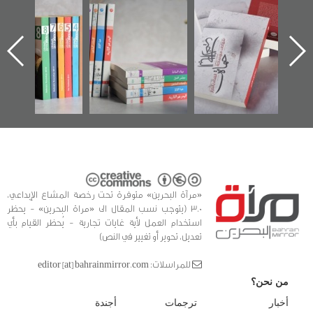
خير":
تصنيف موضوعي
"مرآة البحرين"
«وطن عكر» ر
ل عن
للوثائق البريطانية
تصدر حصاد
جديدة لمعت
از
يقدمه «مركز أوال»
الساحات 2019
عسكري تصدر
حة
في سلسلة من 5
«مرآة البحر
أوال
كتب
وثيق
«مرآة البحرين» متوفرة تحت رخصة المشاع الإبداعي،
3.0 (يتوجب نسب المقال الى «مراة البحرين» - يحظر
استخدام العمل لأية غايات تجارية - يُحظر القيام بأي
تعديل، تحوير أو تغيير في النص)
للمراسلات: editor [at] bahrainmirror.com
من نحن؟
أخبار
ترجمات
أجندة