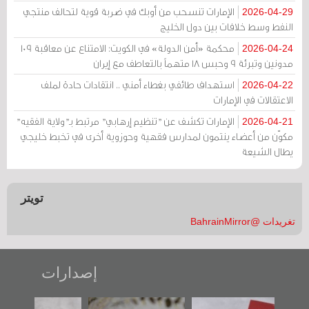
الإمارات تنسحب من أوبك في ضربة قوية لتحالف منتجي
2026-04-29
النفط وسط خلافات بين دول الخليج
محكمة «أمن الدولة» في الكويت: الامتناع عن معاقبة 109
2026-04-24
مدونين وتبرئة 9 وحبس 18 متهماً بالتعاطف مع إيران
استهداف طائفي بغطاء أمني .. انتقادات حادة لملف
2026-04-22
الاعتقالات في الإمارات
الإمارات تكشف عن "تنظيم إرهابي" مرتبط بـ"ولاية الفقيه"
2026-04-21
مكوّن من أعضاء ينتمون لمدارس فقهية وحوزوية أخرى في تخبط خليجي
يطال الشيعة
تويتر
تغريدات @BahrainMirror
إصدارات