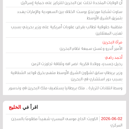
أن الولايات المتحدة تخلت عن البحرين للتركيز على حماية إسرائيل
ساوث تشاينا مورنينغ بوست: الخلاف بين السعودية والإمارات يهدد
بتمزيق الشرق الأوسط
منظمة حقوقية تطالب بفرض عقوبات أمريكية على وزير بحريني بسبب
تعذيب المعتقلين
مرآة البحرين
الأمير أندرو وغسل سمعة نظام البحرين
أحمد رضي
رحيل جسدي، وولادة فكرية: نصر الله وثقافة تجاوزت الزمن
وزير بريطاني سابق لشؤون الشرق الأوسط متهم بخرق قواعد الشفافية
بسبب دور استشاري في البحرين
وسط انتقادات للزيارة .. ملك بريطانيا يستضيف ملك البحرين في وندسور
اقرأ في
الخليج
الكويت: الحاج موسى المسري شهيداً مظلومًا بالسجن
2026-06-02
المركزي