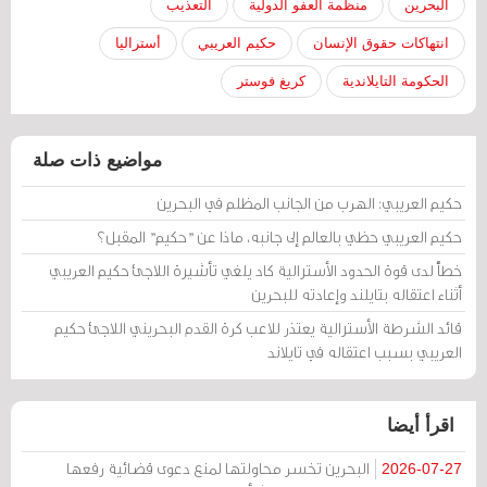
البحرين
منظمة العفو الدولية
التعذيب
انتهاكات حقوق الإنسان
حكيم العريبي
أستراليا
الحكومة التايلاندية
كريغ فوستر
مواضيع ذات صلة
حكيم العريبي: الهرب من الجانب المظلم في البحرين
حكيم العريبي حظي بالعالم إلى جانبه، ماذا عن "حكيم" المقبل؟
خطأٌ لدى قوة الحدود الأسترالية كاد يلغي تأشيرة اللاجئ حكيم العريبي
أثناء اعتقاله بتايلند وإعادته للبحرين
قائد الشرطة الأسترالية يعتذر للاعب كرة القدم البحريني اللاجئ حكيم
العريبي بسبب اعتقاله في تايلاند
اقرأ أيضا
البحرين تخسر محاولتها لمنع دعوى قضائية رفعها
2026-07-27