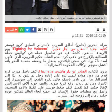
كريغ فوستر وحكيم العريبي ورياضيون آخرون في حفل إطلاق الكتاب
نسخة للطباعة
حفظ الموضوع
فيسبوك
تويتر
أرسل الى صديق
واتساب
المزيد
2019-11-01 - 11:21 م
مرآة البحرين (خاص): أطلق المدرب الأسترالي السابق كريغ فوستر
كتابه الجديد "النضال من أجل حكيم" "Fighting for Hakeem"
يوم
الأربعاء الماضي، كاشفًا فيه عن تفاصيل عمله في كواليس حملة
المطالبة بالإفراج عن لاعب كرة القدم الشاب حكيم العريبي، الذي اعتُقِل
لمدة 76 يومًا في سجن تايلاندي، بفضل ما وصفته منظمة العفو بأنه
"فشل منهجي لوكالات الحكومة الأسترالية".
يروي الكتاب،
الصادر عن دار هاشيت Hachette
، كيف ناضل مدرب كرة
قدم من دون هوادة للمساعدة على إعادة رجل لم يلتقِ به أبدًا إلى
أستراليا: بدءًا من نادي باسكو فالي لكرة القدم، إلى سويسرا، إلى
كانبرا، ومن ثم تايلاند، رفع كريغ صوته، والتف حوله آلاف الأستراليين
لإنقاذ حكيم. كما يُفَصل كيف ضغط فوستر على الفيفا والأمم المتحدة،
وعمل مع منظمات حقوق الإنسان في جميع أنحاء العالم لتمكين عودة
حكيم بأمان إلى زوجته في أستراليا.