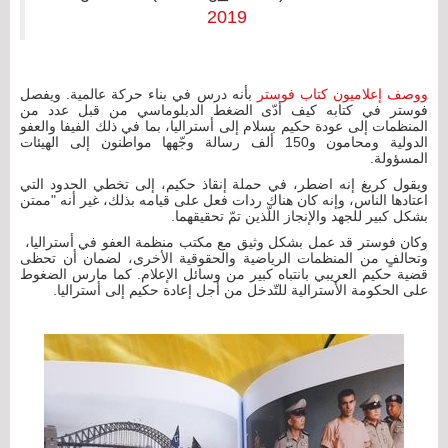
2019
ووصف إعلاميون كتاب فوستر
بأنه درس في بناء حركة عالمية. ويفصل
فوستر في كتابه كيف أدّى الضغط الدبلوماسي من قبل عدد من
المنظمات إلى عودة حكيم بسلام إلى أستراليا، بما في ذلك الفيفا والعفو
الدولية ومحامون و150 ألف رسالة وجّهها مواطنون إلى الهيئات
المسؤولة.
ويقول كريغ إنه اضطر، في حملة إنقاذ حكيم، إلى تخطي الحدود التي
اعتادها الناس، وإنه كان هناك ردات فعل على قيامه بذلك، غير أنه "ممتن
بشكل كبير للجهد والإنجاز اللّذين تمّ تحقيقهما.
وكان فوستر قد عمل بشكل وثيق مع مكتب منظمة العفو في أستراليا،
وتحالفٍ من المنظمات الرياضية والحقوقية الأخرى، لضمان أن تحظى
قضية حكيم العريبي بانتباه كبير من وسائل الإعلام. كما مارس الضغوط
على الحكومة الأسترالية للتّدخل من أجل إعادة حكيم إلى أستراليا.