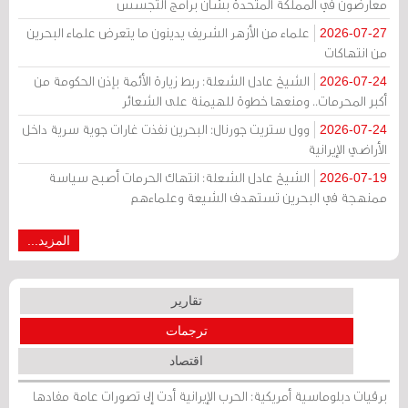
معارضون في المملكة المتحدة بشأن برامج التجسس
علماء من الأزهر الشريف يدينون ما يتعرض علماء البحرين
2026-07-27
من انتهاكات
الشيخ عادل الشعلة: ربط زيارة الأئمة بإذن الحكومة من
2026-07-24
أكبر المحرمات.. ومنعها خطوة للهيمنة على الشعائر
وول ستريت جورنال: البحرين نفذت غارات جوية سرية داخل
2026-07-24
الأراضي الإيرانية
الشيخ عادل الشعلة: انتهاك الحرمات أصبح سياسة
2026-07-19
ممنهجة في البحرين تستهدف الشيعة وعلماءهم
المزيد...
تقارير
ترجمات
اقتصاد
برقيات دبلوماسية أمريكية: الحرب الإيرانية أدت إلى تصورات عامة مفادها