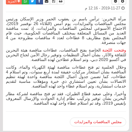
نسخة للطباعة
حفظ الموضوع
فيسبوك
تويتر
أرسل الى صديق
واتساب
المزيد
2019-11-27 - 12:16 م
مرآة البحرين: ترأس باسم بن يعقوب الحمر وزير الإسكان ورئيس
مجلس المناقصات والمزايدات، يوم أمس (الثلاثاء 26 نوفمبر 2019)،
الاجتماع الأسبوعي لمجلس المناقصات والمزايدات، إذ تمت مناقشة
العديد من المسائل المتعلقة بمختلف المناقصات الحكومية، حيث قام
المجلس بفتح مظاريف 8 عطاءات لعدد 4 مناقصات مطروحة من 4
جهات متصرفة.
وفتحت اللجنة
الخاصة بفتح المناقصات، عطاءات مناقصة هيئة البحرين
للثقافة والآثار، بشأن أعمال التنظيفات وتوفير رجال الأمن لجناح البحرين
في أكسبو 2020 دبي، وتم استلام عطاءين لهذه المناقصة.
وخلال الجلسة تم فتح عطاءات مناقصة لهيئة الكهرباء والماء، وكانت
المناقصة بشأن استئجار مركبات خفيفة لمدة أربع سنوات، وتم استلام 4
عطاءات، كما تضمن جدول أعمال اللجنة مناقصة واحدة لهيئة تنظيم
الاتصالات بشأن تعيين استشاري ذي خبرة ومؤهلات مناسبة لتقديم
خدمات استشارية، وتم استلام عطاء واحد لهذه المناقصة.
وأخيرا، وعلى صعيد قطاع الطيران، فقد تم فتح مناقصة لشركة مطار
البحرين بشأن توفير وتركيب نظام إدارة الحوادث والإرسال المعروف
بإنفيس 2019، وقد تم استلام عطاء واحد لهذه المناقصة.
مجلس المناقصات والمزايدات