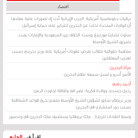
اقتصاد
برقيات دبلوماسية أمريكية: الحرب الإيرانية أدت إلى تصورات عامة مفادها
أن الولايات المتحدة تخلت عن البحرين للتركيز على حماية إسرائيل
ساوث تشاينا مورنينغ بوست: الخلاف بين السعودية والإمارات يهدد
بتمزيق الشرق الأوسط
منظمة حقوقية تطالب بفرض عقوبات أمريكية على وزير بحريني بسبب
تعذيب المعتقلين
مرآة البحرين
الأمير أندرو وغسل سمعة نظام البحرين
أحمد رضي
رحيل جسدي، وولادة فكرية: نصر الله وثقافة تجاوزت الزمن
وزير بريطاني سابق لشؤون الشرق الأوسط متهم بخرق قواعد الشفافية
بسبب دور استشاري في البحرين
وسط انتقادات للزيارة .. ملك بريطانيا يستضيف ملك البحرين في وندسور
اقرأ في
الخليج