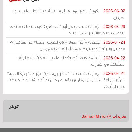
الكويت: الحاج موسى المسري شهيداً مظلومًا بالسجن
2026-06-02
المركزي
الإمارات تنسحب من أوبك في ضربة قوية لتحالف منتجي
2026-04-29
النفط وسط خلافات بين دول الخليج
محكمة «أمن الدولة» في الكويت: الامتناع عن معاقبة 109
2026-04-24
مدونين وتبرئة 9 وحبس 18 متهماً بالتعاطف مع إيران
استهداف طائفي بغطاء أمني .. انتقادات حادة لملف
2026-04-22
الاعتقالات في الإمارات
الإمارات تكشف عن "تنظيم إرهابي" مرتبط بـ"ولاية الفقيه"
2026-04-21
مكوّن من أعضاء ينتمون لمدارس فقهية وحوزوية أخرى في تخبط خليجي
يطال الشيعة
تويتر
تغريدات @BahrainMirror