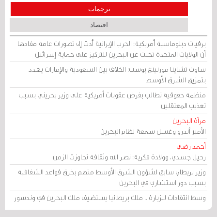
ترجمات
اقتصاد
برقيات دبلوماسية أمريكية: الحرب الإيرانية أدت إلى تصورات عامة مفادها
أن الولايات المتحدة تخلت عن البحرين للتركيز على حماية إسرائيل
ساوث تشاينا مورنينغ بوست: الخلاف بين السعودية والإمارات يهدد
بتمزيق الشرق الأوسط
منظمة حقوقية تطالب بفرض عقوبات أمريكية على وزير بحريني بسبب
تعذيب المعتقلين
مرآة البحرين
الأمير أندرو وغسل سمعة نظام البحرين
أحمد رضي
رحيل جسدي، وولادة فكرية: نصر الله وثقافة تجاوزت الزمن
وزير بريطاني سابق لشؤون الشرق الأوسط متهم بخرق قواعد الشفافية
بسبب دور استشاري في البحرين
وسط انتقادات للزيارة .. ملك بريطانيا يستضيف ملك البحرين في وندسور