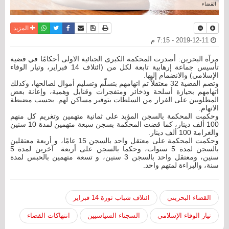
القضاء
نسخة للطباعة
حفظ الموضوع
فيسبوك
تويتر
أرسل الى صديق
واتساب
المزيد
2019-12-11 - 7:15 م
مرآة البحرين: أصدرت المحكمة الكبرى الجنائية الاولى أحكامًا في قضية
تأسيس جماعة إرهابية تابعة لكل من (ائتلاف 14 فبراير، وتيار الوفاء
الإسلامي) والانضمام إليها.
وتضم القضية 32 معتقلاً تم اتهامهم بتسلّم وتسليم أموال لصالحها، وكذلك
اتهامهم بحيازة أسلحة وذخائر ومتفجرات وقنابل وهمية، وإعانة بعض
المطلوبين على الفرار من السلطات بتوفير مساكن لهم. بحسب مضبطة
الاتهام.
وحكمت المحكمة بالسجن المؤبد على ثمانية متهمين وتغريم كل منهم
100 ألف دينار، كما قضت المحكمة بسجن سبعة متهمين لمدة 10 سنين
والغرامة 100 ألف دينار.
وحكمت المحكمة على معتقل واحد بالسجن 15 عامًا، و أربعة معتقلين
بالسجن لمدة 5 سنوات، وحكما بالسجن على أربعة آخرين لمدة 5
سنين، ومعتقل واحد بالسجن 3 سنين، و تسعة متهمين بالحبس لمدة
سنة، والبراءة لمتهم واحد.
القضاء البحريني
ائتلاف شباب ثورة 14 فبراير
تيار الوفاء الإسلامي
السجناء السياسيين
انتهاكات القضاء