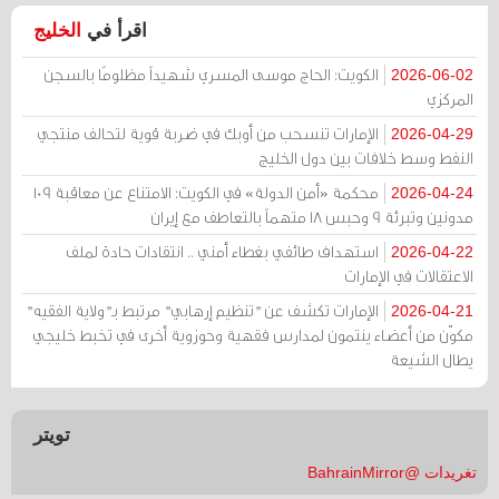
اقرأ في
الخليج
الكويت: الحاج موسى المسري شهيداً مظلومًا بالسجن
2026-06-02
المركزي
الإمارات تنسحب من أوبك في ضربة قوية لتحالف منتجي
2026-04-29
النفط وسط خلافات بين دول الخليج
محكمة «أمن الدولة» في الكويت: الامتناع عن معاقبة 109
2026-04-24
مدونين وتبرئة 9 وحبس 18 متهماً بالتعاطف مع إيران
استهداف طائفي بغطاء أمني .. انتقادات حادة لملف
2026-04-22
الاعتقالات في الإمارات
الإمارات تكشف عن "تنظيم إرهابي" مرتبط بـ"ولاية الفقيه"
2026-04-21
مكوّن من أعضاء ينتمون لمدارس فقهية وحوزوية أخرى في تخبط خليجي
يطال الشيعة
تويتر
تغريدات @BahrainMirror