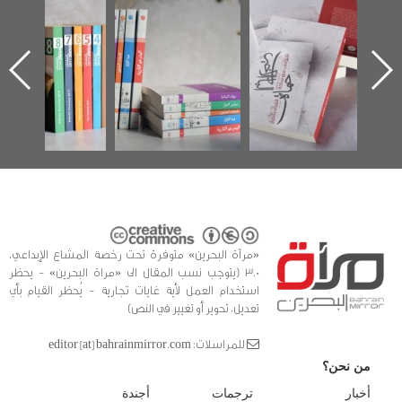
"حماة الباب الأخير":
تصنيف موضوعي
"مرآة البحرين"
الإصدار الأول عن
للوثائق البريطانية
تصدر حصاد
اعتصام الدراز
يقدمه «مركز أوال»
الساحات 2019
ه
وأحداث ساحة
في سلسلة من 5
الفداء لمركز أوال
كتب
للدراسات والتوثيق
«مرآة البحرين» متوفرة تحت رخصة المشاع الإبداعي،
3.0 (يتوجب نسب المقال الى «مراة البحرين» - يحظر
استخدام العمل لأية غايات تجارية - يُحظر القيام بأي
تعديل، تحوير أو تغيير في النص)
للمراسلات: editor [at] bahrainmirror.com
من نحن؟
أخبار
ترجمات
أجندة