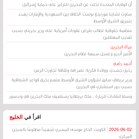
أن الولايات المتحدة تخلت عن البحرين للتركيز على حماية إسرائيل
ساوث تشاينا مورنينغ بوست: الخلاف بين السعودية والإمارات يهدد
بتمزيق الشرق الأوسط
منظمة حقوقية تطالب بفرض عقوبات أمريكية على وزير بحريني بسبب
تعذيب المعتقلين
مرآة البحرين
الأمير أندرو وغسل سمعة نظام البحرين
أحمد رضي
رحيل جسدي، وولادة فكرية: نصر الله وثقافة تجاوزت الزمن
وزير بريطاني سابق لشؤون الشرق الأوسط متهم بخرق قواعد الشفافية
بسبب دور استشاري في البحرين
وسط انتقادات للزيارة .. ملك بريطانيا يستضيف ملك البحرين في وندسور
اقرأ في
الخليج
الكويت: الحاج موسى المسري شهيداً مظلومًا بالسجن
2026-06-02
المركزي