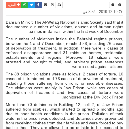
نسخة للطباعة
حفظ الموضوع
فيسبوك
تويتر
أرسل الى صديق
واتساب
المزيد
2019-12-19 - 3:54 ص
Bahrain Mirror: The Al-Wefaq National Islamic Society said that it
documented a number of violations, abuses and human rights
crimes in Bahrain within the first week of December.
The number of violations inside the Bahraini regime prisons,
between the 1 and 7 December, reached 88, including 76 cases
of deprivation of treatment. In addition, there were 7 cases of
enforced disappearance and 31 raids on homes, residential
establishments and regions. Moreover, 18 citizens were
arrested and brought to trial, and arbitrary prison sentences
were issued against citizens.
The 88 prison violations were as follows: 2 cases of torture, 10
cases of ill-treatment, and 76 cases of deprivation of treatment,
including those suffering from chronic or incurable diseases.
The violations were mainly in Jaw Prison, while two cases of
deprivation of treatment and two cases of torture were
monitored at the Dry Dock Prison.
More than 70 detainees in Building 12, cell 2, of Jaw Prison
suffered from scabies, which started to spread 5 months ago
due to poor health conditions in the prison. Pollution of tank
water in the prison was detected, and detainees were prevented
from receiving clothes from their families and were forced to buy
bad clothes. They are allowed to go outside to be exposed to