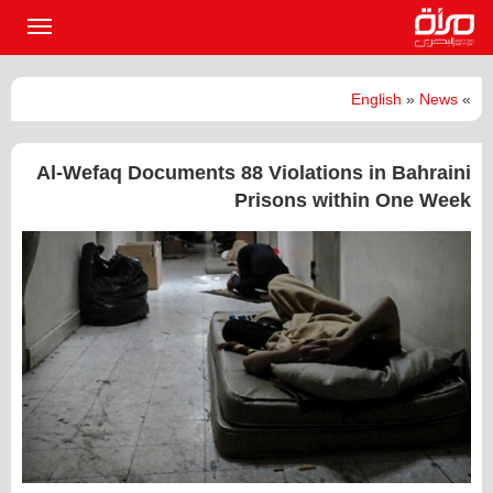
القائمة
الرئيسي
English
»
News
»
Al-Wefaq Documents 88 Violations in Bahraini
Prisons within One Week