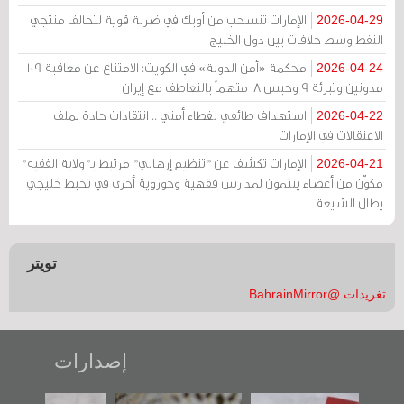
الإمارات تنسحب من أوبك في ضربة قوية لتحالف منتجي
2026-04-29
النفط وسط خلافات بين دول الخليج
محكمة «أمن الدولة» في الكويت: الامتناع عن معاقبة 109
2026-04-24
مدونين وتبرئة 9 وحبس 18 متهماً بالتعاطف مع إيران
استهداف طائفي بغطاء أمني .. انتقادات حادة لملف
2026-04-22
الاعتقالات في الإمارات
الإمارات تكشف عن "تنظيم إرهابي" مرتبط بـ"ولاية الفقيه"
2026-04-21
مكوّن من أعضاء ينتمون لمدارس فقهية وحوزوية أخرى في تخبط خليجي
يطال الشيعة
تويتر
تغريدات @BahrainMirror
إصدارات