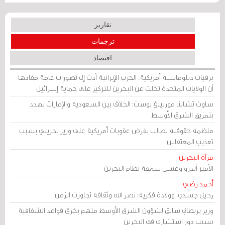
تقارير
ترجمات
اقتصاد
برقيات دبلوماسية أمريكية: الحرب الإيرانية أدت إلى تصورات عامة مفادها
أن الولايات المتحدة تخلت عن البحرين للتركيز على حماية إسرائيل
ساوث تشاينا مورنينغ بوست: الخلاف بين السعودية والإمارات يهدد
بتمزيق الشرق الأوسط
منظمة حقوقية تطالب بفرض عقوبات أمريكية على وزير بحريني بسبب
تعذيب المعتقلين
مرآة البحرين
الأمير أندرو وغسل سمعة نظام البحرين
أحمد رضي
رحيل جسدي، وولادة فكرية: نصر الله وثقافة تجاوزت الزمن
وزير بريطاني سابق لشؤون الشرق الأوسط متهم بخرق قواعد الشفافية
بسبب دور استشاري في البحرين