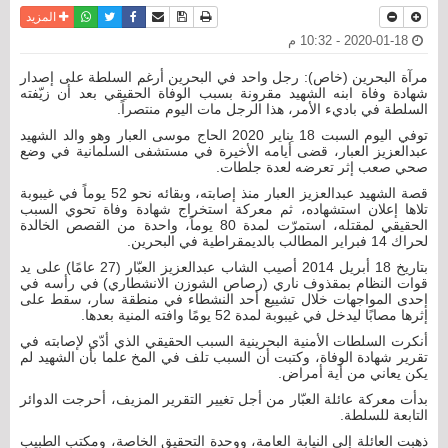
نسخة للطباعة
حفظ الموضوع
فيسبوك
تويتر
أرسل الى صديق
واتساب
المزيد
2020-01-18 - 10:32 م
مرآة البحرين (خاص): رجل واحد في البحرين أرغم السلطة على إصدار
شهادة وفاة ابنه الشهيد مقرونة بسبب الوفاة الحقيقي بعد أن زيّفته
السلطة في باديء الأمر، هذا الرجل مات اليوم منتصراً.
توفي اليوم السبت 18 يناير 2020 الحاج موسى العبار وهو والد الشهيد
عبدالعزيز العبار، قضى أيامه الأخيرة في مستشفى السلمانية في وضع
صحي صعب إثر تعرضه لعدة جلطات.
قصة الشهيد عبدالعزيز العبار منذ إصابته، وبقائه نحو 52 يوماً في غيبوبة
تلاها إعلان استشهاده، ثم معركة استخراج شهادة وفاة تحوي السبب
الحقيقي لمقتله، استمرّت لمدة 80 يوماً، واحدة من القصص الخالدة
لحراك 14 فبراير المطالب بالديمقراطية في البحرين.
بتاريخ 18 أبريل 2014 أصيب الشاب عبدالعزيز العبّار (27 عامًا) على يد
قوات النظام بمقذوف ناري (رصاص الشوزن اﻻنشطاري) في رأسه في
إحدى المواجهات خلال تشييع أحد النشطاء في منطقة سار، سقط على
إثرها مصابًا ليدخل في غيبوبة لمدة 52 يومًا وافته المنية بعدها.
أنكرت السلطات الأمنية البحرينية السبب الحقيقي الذي أدّي لإصابته في
تقرير شهادة الوفاة، وكتبت أن السبب تلف في المخ علما بأن الشهيد لم
يكن يعاني من أية أمراض.
بدأت معركة عائلة العبّار من أجل تغيير التقرير المزيف، أحرجت الدوائر
التابعة للسلطة.
ذهبت العائلة إلى النيابة العامة، ووحدة التحقيق الخاصة، ومكتب الطبيب