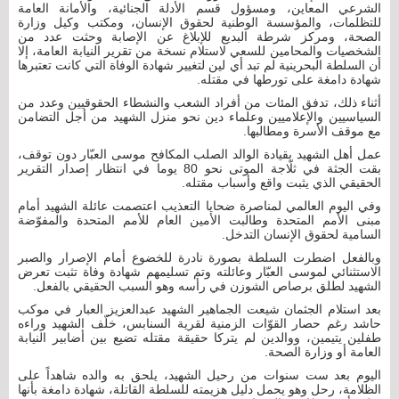
الشرعي المعاين، ومسؤول قسم الأدلة الجنائية، والأمانة العامة
للتظلمات، والمؤسسة الوطنية لحقوق الإنسان، ومكتب وكيل وزارة
الصحة، ومركز شرطة البديع للإبلاغ عن الإصابة وحثت عدد من
الشخصيات والمحامين للسعي لاستلام نسخة من تقرير النيابة العامة، إلا
أن السلطة البحرينية لم تبد أي لين لتغيير شهادة الوفاة التي كانت تعتبرها
شهادة دامغة على تورطها في مقتله.
أثناء ذلك، تدفق المئات من أفراد الشعب والنشطاء الحقوقيين وعدد من
السياسيين والإعلاميين وعلماء دين نحو منزل الشهيد من أجل التضامن
مع موقف الأسرة ومطالبها.
عمل أهل الشهيد بقيادة الوالد الصلب المكافح موسى العبّار دون توقف،
بقت الجثة في ثلّاجة الموتى نحو 80 يوما في انتظار إصدار التقرير
الحقيقي الذي يثبت واقع وأسباب مقتله.
وفي اليوم العالمي لمناصرة ضحايا التعذيب اعتصمت عائلة الشهيد أمام
مبنى الأمم المتحدة وطالبت الأمين العام للأمم المتحدة والمفوّضة
السامية لحقوق الإنسان التدخل.
وبالفعل اضطرت السلطة بصورة نادرة للخضوع أمام الإصرار والصبر
الاستثنائي لموسى العبّار وعائلته وتم تسليمهم شهادة وفاة تثبت تعرض
الشهيد لطلق برصاص الشوزن في رأسه وهو السبب الحقيقي بالفعل.
بعد استلام الجثمان شيعت الجماهير الشهيد عبدالعزيز العبار في موكب
حاشد رغم حصار القوّات الزمنية لقرية السنابس، خلّف الشهيد وراءه
طفلين يتيمين، ووالدين لم يتركا حقيقة مقتله تضيع بين أضابير النيابة
العامة أو وزارة الصحة.
اليوم بعد ست سنوات من رحيل الشهيد، يلحق به والده شاهداً على
الظلامة، رحل وهو يحمل دليل هزيمته للسلطة القاتلة، شهادة دامغة بأنها