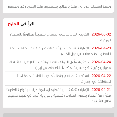
وسط انتقادات للزيارة .. ملك بريطانيا يستضيف ملك البحرين في وندسور
اقرأ في
الخليج
الكويت: الحاج موسى المسري شهيداً مظلومًا بالسجن
2026-06-02
المركزي
الإمارات تنسحب من أوبك في ضربة قوية لتحالف منتجي
2026-04-29
النفط وسط خلافات بين دول الخليج
محكمة «أمن الدولة» في الكويت: الامتناع عن معاقبة 109
2026-04-24
مدونين وتبرئة 9 وحبس 18 متهماً بالتعاطف مع إيران
استهداف طائفي بغطاء أمني .. انتقادات حادة لملف
2026-04-22
الاعتقالات في الإمارات
الإمارات تكشف عن "تنظيم إرهابي" مرتبط بـ"ولاية الفقيه"
2026-04-21
مكوّن من أعضاء ينتمون لمدارس فقهية وحوزوية أخرى في تخبط خليجي
يطال الشيعة