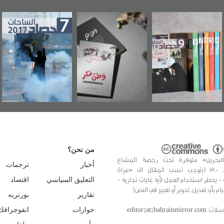
ين"
«وطن عكر» رواية
حصاد 2017
عاشوراء البحر
د
جديدة لمعتقل
ويكيليكس ال
عسكري تصدر عن
الأمريكي
«مرآة البحرين»
من نحن؟
البحرين» متوفرة تحت رخصة المشاع
أخبار
ترجمات
الإبداعي، 3.0 (يتوجب نسب المقال الى «مراة
 - يحظر استخدام العمل لأية غايات تجارية -
التعليق السياسي
اقتصاد
يام بأي تعديل، تحوير أو تغيير في النص)
تقارير
بورتريه
editor [at] bahrainmir
حوارات
انفوجرافك