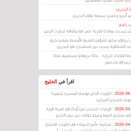
 البحرين
مير أندرو وغسل سمعة نظام البحرين
د رضي
ل جسدي، وولادة فكرية: نصر الله وثقافة تجاوزت الزمن
ر بريطاني سابق لشؤون الشرق الأوسط متهم بخرق
عد الشفافية بسبب دور استشاري في البحرين
 انتقادات للزيارة .. ملك بريطانيا يستضيف ملك
حرين في وندسور
اقرأ في
الخليج
الكويت: الحاج موسى المسري شهيداً
2026-06
ومًا بالسجن المركزي
الإمارات تنسحب من أوبك في ضربة قوية
2026-04
الف منتجي النفط وسط خلافات بين دول الخليج
محكمة «أمن الدولة» في الكويت: الامتناع
2026-04
عن معاقبة 109 مدونين وتبرئة 9 وحبس 18 متهماً