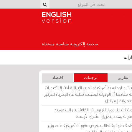
English Version
صحيفة إلكترونية سياسية مستقلة
رات
تقارير
ترجمات
اقتصاد
ات دبلوماسية أمريكية: الحرب الإيرانية أدت إلى تصورات
 مفادها أن الولايات المتحدة تخلت عن البحرين للتركيز
 حماية إسرائيل
ث تشاينا مورنينغ بوست: الخلاف بين السعودية
إمارات يهدد بتمزيق الشرق الأوسط
مة حقوقية تطالب بفرض عقوبات أمريكية على وزير
يني بسبب تعذيب المعتقلين