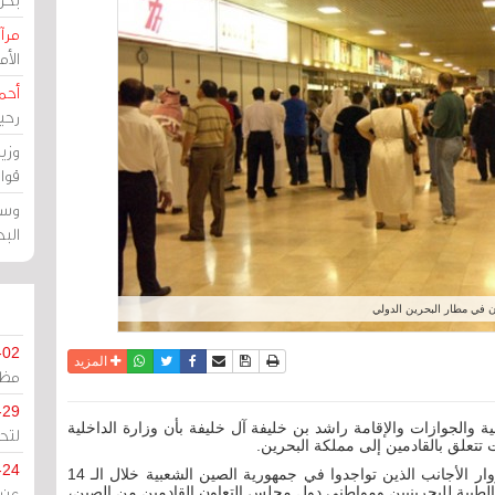
مرآة
الأ
أحم
رحي
وزي
قوا
وسط
الب
ن في مطار البحرين الدولي
-02
نسخة للطباعة
حفظ الموضوع
فيسبوك
تويتر
أرسل الى صديق
واتساب
المزيد
مظل
-29
ة والجوازات والإقامة راشد بن خليفة آل خليفة بأن وزارة الداخلية
لتح
تتعلق بالقادمين إلى مملكة البحرين.
-24
أن الإجراءات المتخذة، تشمل حظر دخول الزوار الأجانب الذين تواجدوا في جمهورية الصين الشعبية خلال الـ 14
ت الطبية للبحرينيين ومواطني دول مجلس التعاون القادمين من الصين،