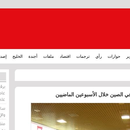
ير
حوارات
رأي
ترجمات
اقتصاد
ملفات
أجندة
الخليج
إصدا
برقي
عامة
ي الصين خلال الأسبوعين الماضيين
على
ساو
وال
منظ
بحر