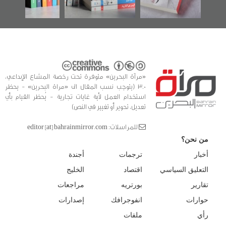
«مرآة البحرين» متوفرة تحت رخصة المشاع الإبداعي،
3.0 (يتوجب نسب المقال الى «مراة البحرين» - يحظر
استخدام العمل لأية غايات تجارية - يُحظر القيام بأي
تعديل، تحوير أو تغيير في النص)
للمراسلات: editor [at] bahrainmirror.com
من نحن؟
أخبار
ترجمات
أجندة
التعليق السياسي
اقتصاد
الخليج
تقارير
بورتريه
مراجعات
حوارات
انفوجرافك
إصدارات
رأي
ملفات