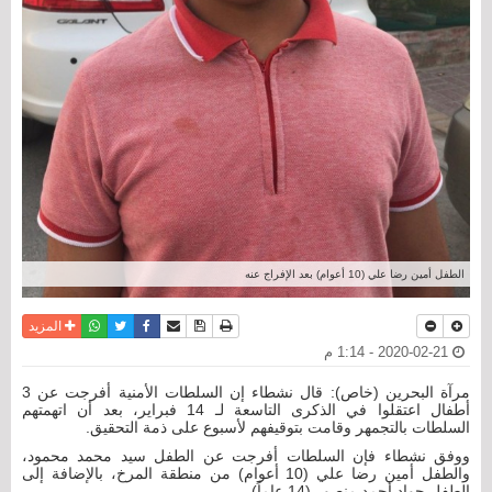
الطفل أمين رضا علي (10 أعوام) بعد الإفراج عنه
نسخة للطباعة
حفظ الموضوع
فيسبوك
تويتر
أرسل الى صديق
واتساب
المزيد
2020-02-21 - 1:14 م
مرآة البحرين (خاص): قال نشطاء إن السلطات الأمنية أفرجت عن 3
أطفال اعتقلوا في الذكرى التاسعة لـ 14 فبراير، بعد أن اتهمتهم
السلطات بالتجمهر وقامت بتوقيفهم لأسبوع على ذمة التحقيق.
ووفق نشطاء فإن السلطات أفرجت عن الطفل سيد محمد محمود،
والطفل أمين رضا علي (10 أعوام) من منطقة المرخ، بالإضافة إلى
الطفل جواد أحمد منصور (14 عاماً).