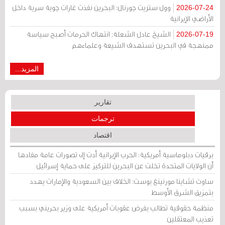
وول ستريت جورنال: البحرين نفذت غارات جوية سرية داخل
2026-07-24
الأراضي الإيرانية
الشيخ عادل الشعلة: انتهاك الحرمات أصبح سياسة
2026-07-19
ممنهجة في البحرين تستهدف الشيعة وعلماءهم
المزيد...
تقارير
ترجمات
اقتصاد
برقيات دبلوماسية أمريكية: الحرب الإيرانية أدت إلى تصورات عامة مفادها
أن الولايات المتحدة تخلت عن البحرين للتركيز على حماية إسرائيل
ساوث تشاينا مورنينغ بوست: الخلاف بين السعودية والإمارات يهدد
بتمزيق الشرق الأوسط
منظمة حقوقية تطالب بفرض عقوبات أمريكية على وزير بحريني بسبب
تعذيب المعتقلين