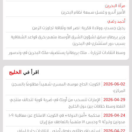
مرآة البحرين
الأمير أندرو وغسل سمعة نظام البحرين
أحمد رضي
رحيل جسدي، وولادة فكرية: نصر الله وثقافة تجاوزت الزمن
وزير بريطاني سابق لشؤون الشرق الأوسط متهم بخرق قواعد الشفافية
بسبب دور استشاري في البحرين
وسط انتقادات للزيارة .. ملك بريطانيا يستضيف ملك البحرين في وندسور
اقرأ في
الخليج
الكويت: الحاج موسى المسري شهيداً مظلومًا بالسجن
2026-06-02
المركزي
الإمارات تنسحب من أوبك في ضربة قوية لتحالف منتجي
2026-04-29
النفط وسط خلافات بين دول الخليج
محكمة «أمن الدولة» في الكويت: الامتناع عن معاقبة 109
2026-04-24
مدونين وتبرئة 9 وحبس 18 متهماً بالتعاطف مع إيران
استهداف طائفي بغطاء أمني .. انتقادات حادة لملف
2026-04-22