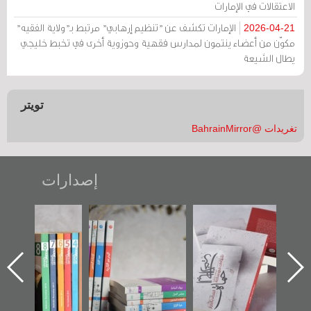
الاعتقالات في الإمارات
الإمارات تكشف عن "تنظيم إرهابي" مرتبط بـ"ولاية الفقيه"
2026-04-21
مكوّن من أعضاء ينتمون لمدارس فقهية وحوزوية أخرى في تخبط خليجي
يطال الشيعة
تويتر
تغريدات @BahrainMirror
إصدارات
"حماة الباب الأخير":
تصنيف موضوعي
"مرآة البحرين"
الإصدار الأول عن
للوثائق البريطانية
تصدر حصاد
اعتصام الدراز
يقدمه «مركز أوال»
الساحات 2019
ه
وأحداث ساحة
في سلسلة من 5
الفداء لمركز أوال
كتب
للدراسات والتوثيق