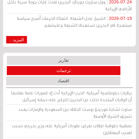
وول ستريت جورنال: البحرين نفذت غارات جوية سرية داخل
2026-07-24
الأراضي الإيرانية
الشيخ عادل الشعلة: انتهاك الحرمات أصبح سياسة
2026-07-19
ممنهجة في البحرين تستهدف الشيعة وعلماءهم
المزيد...
تقارير
ترجمات
اقتصاد
برقيات دبلوماسية أمريكية: الحرب الإيرانية أدت إلى تصورات عامة مفادها
أن الولايات المتحدة تخلت عن البحرين للتركيز على حماية إسرائيل
ساوث تشاينا مورنينغ بوست: الخلاف بين السعودية والإمارات يهدد
بتمزيق الشرق الأوسط
منظمة حقوقية تطالب بفرض عقوبات أمريكية على وزير بحريني بسبب
تعذيب المعتقلين