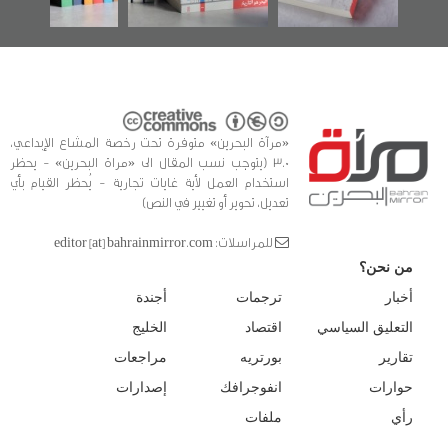
«مرآة البحرين» متوفرة تحت رخصة المشاع الإبداعي،
3.0 (يتوجب نسب المقال الى «مراة البحرين» - يحظر
استخدام العمل لأية غايات تجارية - يُحظر القيام بأي
تعديل، تحوير أو تغيير في النص)
للمراسلات: editor [at] bahrainmirror.com
من نحن؟
أخبار
ترجمات
أجندة
التعليق السياسي
اقتصاد
الخليج
تقارير
بورتريه
مراجعات
حوارات
انفوجرافك
إصدارات
رأي
ملفات