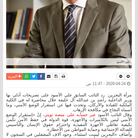
علي الأسود
نسخة للطباعة
حفظ الموضوع
فيسبوك
تويتر
أرسل الى صديق
واتساب
المزيد
2020-04-24 - 11:47 ص
مرآة البحرين: رد النائب السابق علي الأسود على تصريحات أدلى بها
وزير الداخلية راشد بن عبدالله آل خليفة خلال محاضرة له في الكلية
الملكية للقيادة والأركان، وتحدث فيها عن استقرار الوضع الأمني، وما
أسماه النجاح في مكافحة الإرهاب.
وقال النائب الأسود
عبر حسابه على منصة تويتر
، إنّ «إستقرار الوضع
الأمني ليس بالكاميرات والأجهزة، قوة الدولة في حفظ الأمن تكمن
بكيفية تعاطي الأجهزة التنفيذية واحترام حقوق الإنسان والتأسيس
للعدالة الإجتماعية وحماية المواطن من الأخطار».
وأضاف «البحرين ليست استثناء، وجود آلاف المعتقلين في السجون لا