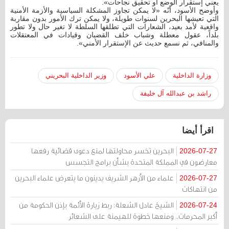
يعني إستقرار الوضع أو تحقيق نجاحات».
وأوضح الأسود، أنّه «لا يمكن تجاوز المشكلة السياسية والأزمة الأمنية
التي تعيشها البحرين لسنوات طويلة، ولا يمكن ترك الأمور بدون مقاربة
واقعية لأمد بعيد، الشعارات التي تطلقها السلطة لا تغير حال ولا تطور
بلداً، عقول معطلة وشباب خلف القضبان وقيادات في المعتقلات
والمنافي، ثم نسمع حديث عن الإستقرار الأمني».
وزارة الداخلية
علي الأسود
وزير الداخلية البحريني
راشد بن عبدالله آل خليفة
اقرأ أيضا
البحرين تخسر محاولتها لمنع دعوى قضائية رفعها
2026-07-27
معارضون في المملكة المتحدة بشأن برامج التجسس
علماء من الأزهر الشريف يدينون ما يتعرض علماء البحرين
2026-07-27
من انتهاكات
الشيخ عادل الشعلة: ربط زيارة الأئمة بإذن الحكومة من
2026-07-24
أكبر المحرمات.. ومنعها خطوة للهيمنة على الشعائر