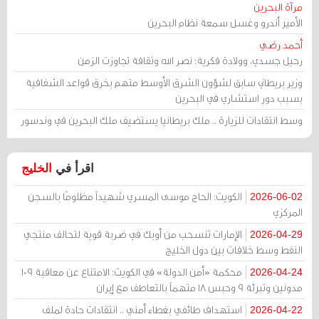
مرآة البحرين
الأمير أندرو وغسل سمعة نظام البحرين
أحمد رضي
رحيل جسدي، وولادة فكرية: نصر الله وثقافة تجاوزت الزمن
وزير بريطاني سابق لشؤون الشرق الأوسط متهم بخرق قواعد الشفافية
بسبب دور استشاري في البحرين
وسط انتقادات للزيارة .. ملك بريطانيا يستضيف ملك البحرين في وندسور
اقرأ في
الخليج
الكويت: الحاج موسى المسري شهيداً مظلومًا بالسجن
2026-06-02
المركزي
الإمارات تنسحب من أوبك في ضربة قوية لتحالف منتجي
2026-04-29
النفط وسط خلافات بين دول الخليج
محكمة «أمن الدولة» في الكويت: الامتناع عن معاقبة 109
2026-04-24
مدونين وتبرئة 9 وحبس 18 متهماً بالتعاطف مع إيران
استهداف طائفي بغطاء أمني .. انتقادات حادة لملف
2026-04-22