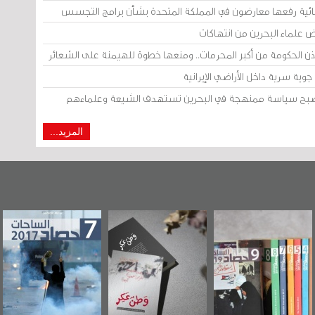
ائية رفعها معارضون في المملكة المتحدة بشأن برامج التجسس
ض علماء البحرين من انتهاكات
إذن الحكومة من أكبر المحرمات.. ومنعها خطوة للهيمنة على الشعائر
وية سرية داخل الأراضي الإيرانية
 أصبح سياسة ممنهجة في البحرين تستهدف الشيعة وعلماءهم
المزيد...
بحرين"
«وطن عكر» رواية
حصاد 2017
عاشوراء ال
صاد
جديدة لمعتقل
ويكيليكس 
2
عسكري تصدر عن
الأمري
«مرآة البحرين»