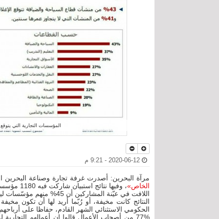
المؤسسات التجارية التي يتوقع 
2020-06-12 - 9:21 م
مرآة البحرين: أصدرت غرفة تجارة وصناعة البحرين ا
الخاص»
، وفيها نتائج استبيان شاركت فيه 1180 مؤسسة.
اللافت في عيّنة المشاركين أن 45% منهم مؤسّسات ليس لديها أي موظّف بحريني، و43% غالبية موظفيهم أجانب.
النتائج كانت مخيفة، أو رُبّما أريد لها أن تكون مخيفة 
الحكومي الاستثنائي الشهر القادم، حفاظا على أرباحه