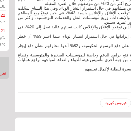
بالت
لاس منشآتهم في حال استمرار انتشار الوباء. وفي هذا السياق سجّلت
منشآت قطاع السياحة والضيافة أكبر القطاعات التي توقّعت الإغلاق والإفلاس بنسبة 43%، في حين توقعّ ربع المطاعم
-22
 والإنشاءات، وربع مؤسسات النقل والخدمات اللوجستية، وأكثر من
حادة
وحتى المشاركين من قطاع الصحة وقطاع التكنولوجيا الذين توقعوا الإغلاق والإفلاس كانت نسبتهم عالية تصل إلى 20%، في
-21
وتوقّع 67% من المؤسسات تسجيل انخفاض كبير في إيراداتها في حال استمرار انتشار الوباء، بينما اعتبر 59% أن خطر
بـ"
وحو
58% من أصحاب األعمال أبدوا مخاوفهم بشأن القدرة على دفع الرسوم الحكومية، و82% أبدوا مخاوفهم بشأن دفع إيجار
ادة فتح برامج الدعم وخاصة للمؤسسات الصغيرة والمتوسطة وقطاع
من جهة أخرى بتأسيس هيئة للدواء والغذاء، لمواجهة تراجع عمليات
سرة للطلبة لإكمال تعليمهم.
تغريدات
فيروس كورونا