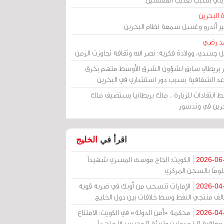
 البحرين
مير أندرو وغسل سمعة نظام البحرين
د رضي
ل جسدي، وولادة فكرية: نصر الله وثقافة تجاوزت الزمن
ر بريطاني سابق لشؤون الشرق الأوسط متهم بخرق
عد الشفافية بسبب دور استشاري في البحرين
 انتقادات للزيارة .. ملك بريطانيا يستضيف ملك
حرين في وندسور
اقرأ في
الخليج
الكويت: الحاج موسى المسري شهيداً
2026-06
ومًا بالسجن المركزي
الإمارات تنسحب من أوبك في ضربة قوية
2026-04
الف منتجي النفط وسط خلافات بين دول الخليج
محكمة «أمن الدولة» في الكويت: الامتناع
2026-04
عن معاقبة 109 مدونين وتبرئة 9 وحبس 18 متهماً