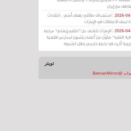
عاطف مع إيران
استهداف طائفي بغطاء أمني .. انتقادات
2026-04
 لملف الاعتقالات في الإمارات
الإمارات تكشف عن "تنظيم إرهابي" مرتبط
2026-04
ولاية الفقيه" مكوّن من أعضاء ينتمون لمدارس فقهية
زوية أخرى في تخبط خليجي يطال الشيعة
تويتر
 @BahrainMirror