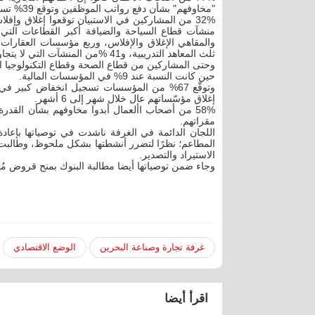
"مخاوفهم" بشأن دفع رواتب الموظفين وتوقع 39% تسريح أكثر من 20% من موظفيهم خلال الفترة المقبلة.
32% من المشاركين في الاستبيان توقعوا إغلاق وإف
والمقاهي الإغلاق والإفلاس، وربع مؤسسات العقارات
ثلث المعاهد التدريبية، و41 %من المنشآت التي لا يتجاوز عمرها سنتين.
حين كانت النسبة عند 9% في المؤسسات المالية.
إغلاق مؤسّساتهم عال خلال شهر إلى 6 أشهر.
مقراتهم.
اللجان الدائمة في الغرفة ناشدت في توصياتها بإع
المطاعم؛ نظرًا لتضرر أنشطتها بشكل ملحوظ، وطالبت 
الاستيراد والتصدير.
وجاء ضمن توصياتها أيضا مطالبة البنوك بمنح قروض مُي
غرفة تجارة وصناعة البحرين
الوضع الاقتصادي
اقرأ أيضا