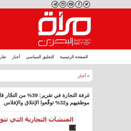
تويتر
فيسبوك
يوتيوب
انستجرام
تليجرام
الصفحة الرئيسية
التعليق السياسي
أخبار
تقار
»
أخبار
موظفيهم و32% توقّعوا الإغلاق والإفلاس