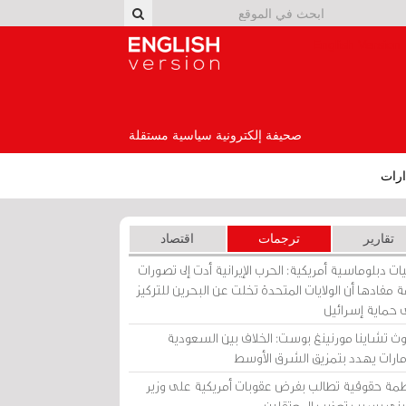
English Version
صحيفة إلكترونية سياسية مستقلة
رات
تقارير
ترجمات
اقتصاد
ات دبلوماسية أمريكية: الحرب الإيرانية أدت إلى تصورات
 مفادها أن الولايات المتحدة تخلت عن البحرين للتركيز
 حماية إسرائيل
ث تشاينا مورنينغ بوست: الخلاف بين السعودية
إمارات يهدد بتمزيق الشرق الأوسط
مة حقوقية تطالب بفرض عقوبات أمريكية على وزير
يني بسبب تعذيب المعتقلين