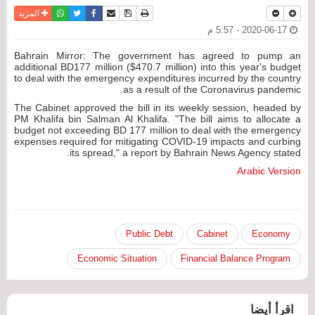
نسخة للطباعة
حفظ الموضوع
فيسبوك
تويتر
أرسل الى صديق
واتساب
المزيد
2020-06-17 - 5:57 م
Bahrain Mirror: The government has agreed to pump an
additional BD177 million ($470.7 million) into this year's budget
to deal with the emergency expenditures incurred by the country
as a result of the Coronavirus pandemic.
The Cabinet approved the bill in its weekly session, headed by
PM Khalifa bin Salman Al Khalifa. "The bill aims to allocate a
budget not exceeding BD 177 million to deal with the emergency
expenses required for mitigating COVID-19 impacts and curbing
its spread," a report by Bahrain News Agency stated.
Arabic Version
Public Debt
Cabinet
Economy
Economic Situation
Financial Balance Program
اقرأ أيضا