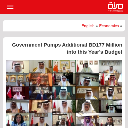
القائمة
الرئيسي
English
»
Economics
»
Government Pumps Additional BD177 Million
into this Year's Budget