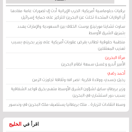
برقيات دبلوماسية أمريكية: الحرب الإيرانية أدت إلى تصورات عامة مفادها
أن الولايات المتحدة تخلت عن البحرين للتركيز على حماية إسرائيل
ساوث تشاينا مورنينغ بوست: الخلاف بين السعودية والإمارات يهدد
بتمزيق الشرق الأوسط
منظمة حقوقية تطالب بفرض عقوبات أمريكية على وزير بحريني بسبب
تعذيب المعتقلين
مرآة البحرين
الأمير أندرو وغسل سمعة نظام البحرين
أحمد رضي
رحيل جسدي، وولادة فكرية: نصر الله وثقافة تجاوزت الزمن
وزير بريطاني سابق لشؤون الشرق الأوسط متهم بخرق قواعد الشفافية
بسبب دور استشاري في البحرين
وسط انتقادات للزيارة .. ملك بريطانيا يستضيف ملك البحرين في وندسور
اقرأ في
الخليج