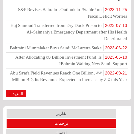
S&P Revises Bahrain's Outlook to "Stable" on
2023-11-25
Fiscal Deficit Worries
Haj Sumoud Transferred from Dry Dock Prison to
2023-07-13
Al-Salmaniya Emergency Department after His Health
Deteriorated
Bahraini Mumtalakat Buys Saudi McLaren's Stake
2023-06-22
After Allocating $5 Billion Investment Fund, Is
2023-05-18
Bahrain Waiting New Saudi Support?
Abu Sa'afa Field Revenues Reach One Billion, 33
2022-09-21
Million BD, Its Revenues Expected to Increase by 40% this Year
المزيد...
تقارير
ترجمات
اقتصاد