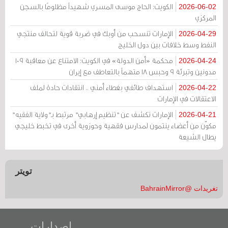
الكويت: الحاج موسى المسري شهيداً مظلومًا بالسجن
2026-06-02
المركزي
الإمارات تنسحب من أوبك في ضربة قوية لتحالف منتجي
2026-04-29
النفط وسط خلافات بين دول الخليج
محكمة «أمن الدولة» في الكويت: الامتناع عن معاقبة 109
2026-04-24
مدونين وتبرئة 9 وحبس 18 متهماً بالتعاطف مع إيران
استهداف طائفي بغطاء أمني .. انتقادات حادة لملف
2026-04-22
الاعتقالات في الإمارات
الإمارات تكشف عن "تنظيم إرهابي" مرتبط بـ"ولاية الفقيه"
2026-04-21
مكوّن من أعضاء ينتمون لمدارس فقهية وحوزوية أخرى في تخبط خليجي
يطال الشيعة
تويتر
تغريدات @BahrainMirror
إصدارات