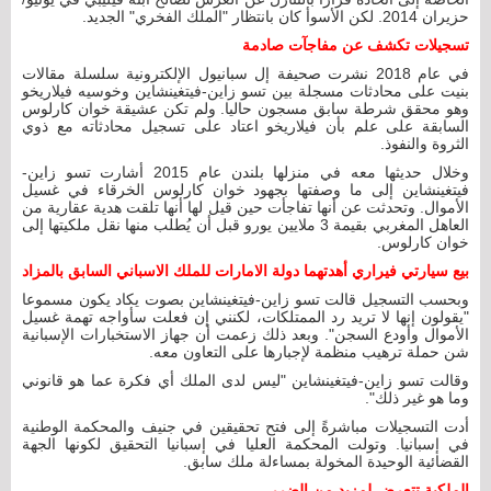
حزيران 2014. لكن الأسوأ كان بانتظار "الملك الفخري" الجديد.
تسجيلات تكشف عن مفاجآت صادمة
في عام 2018 نشرت صحيفة إل سبانيول الإلكترونية سلسلة مقالات
بنيت على محادثات مسجلة بين تسو زاين-فيتغينشاين وخوسيه فيلاريخو
وهو محقق شرطة سابق مسجون حاليا. ولم تكن عشيقة خوان كارلوس
السابقة على علم بأن فيلاريخو اعتاد على تسجيل محادثاته مع ذوي
الثروة والنفوذ.
وخلال حديثها معه في منزلها بلندن عام 2015 أشارت تسو زاين-
فيتغينشاين إلى ما وصفتها بجهود خوان كارلوس الخرقاء في غسيل
الأموال. وتحدثت عن أنها تفاجأت حين قيل لها أنها تلقت هدية عقارية من
العاهل المغربي بقيمة 3 ملايين يورو قبل أن يُطلب منها نقل ملكيتها إلى
خوان كارلوس.
بيع سيارتي فيراري أهدتهما دولة الامارات للملك الاسباني السابق بالمزاد
وبحسب التسجيل قالت تسو زاين-فيتغينشاين بصوت يكاد يكون مسموعا
"يقولون إنها لا تريد رد الممتلكات، لكنني إن فعلت سأواجه تهمة غسيل
الأموال وأودع السجن". وبعد ذلك زعمت أن جهاز الاستخبارات الإسبانية
شن حملة ترهيب منظمة لإجبارها على التعاون معه.
وقالت تسو زاين-فيتغينشاين "ليس لدى الملك أي فكرة عما هو قانوني
وما هو غير ذلك".
أدت التسجيلات مباشرةً إلى فتح تحقيقين في جنيف والمحكمة الوطنية
في إسبانيا. وتولت المحكمة العليا في إسبانيا التحقيق لكونها الجهة
القضائية الوحيدة المخولة بمساءلة ملك سابق.
الملكية تتعرض لمزيد من الضرر