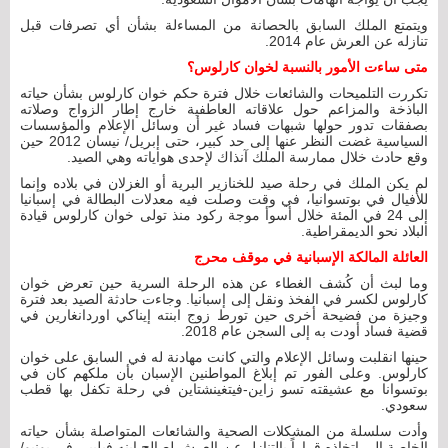
ويتمتع الملك السابق بالحصانة من المساءلة بشأن أي تصرفات قبل
تنازله عن العرش عام 2014.
متى ساءت الأمور بالنسبة لخوان كارلوس؟
تكررت التلميحات والشائعات خلال فترة حكم خوان كارلوس بشأن حياته
الباذخة والمزاعم حول علاقاته العاطفية خارج إطار الزواج وصلاته
بصفقات تدور حولها شبهات فساد غير أن وسائل الإعلام والمؤسسات
السياسية غضت النظر عنها إلى حد كبير، حتى إبريل/ نيسان 2012 حين
وقع حادث خلال ممارسة الملك آنذاك لإحدى هواياته وهي الصيد.
لم يكن الملك في رحلة صيد للخنازير البرية أو الغزلان في بلاده وإنما
للأفيال في بوتسوانيا، في وقت وصلت فيه معدلات البطالة في إسبانيا
إلى 24 في المئة خلال أسوأ موجة ركود منذ تولى خوان كارلوس قيادة
البلاد نحو الديمقراطية.
العائلة المالكة الإسبانية في موقف محرج
وما لبث أن كُشف الغطاء عن هذه الرحلة السرية حين تعرض خوان
كارلوس لكسر في الفخذ ونقل إلى إسبانيا. وجاءت حادثة الصيد بعد فترة
وجيزة من فضيحة أخرى حين تورط زوج ابنته إيناكي اوردانغارين في
قضية فساد أودت به إلى السجن عام 2018.
حينها انقلبت وسائل الإعلام والتي كانت مهادنة له في السابق على خوان
كارلوس. وعلى الفور تم إبلاغ المواطنين الإسبان بأن ملكهم كان في
بوتسوانا مع عشيقته تسو زاين-فيتغينشتاين في رحلة تكفل بها قطب
سعودي.
وأدت سلسلة من المشكلات الصحية والشائعات المتواصلة بشأن حياته
الخاصة إلى اتخاذه قراراً بالتنازل عن العرش لصالح ابنه فيليبي في يونيو/