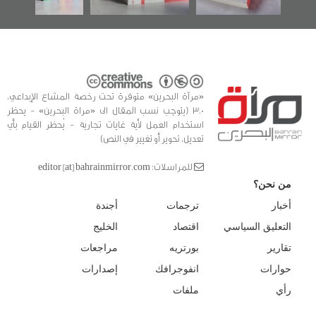
«مرآة البحرين» متوفرة تحت رخصة المشاع الإبداعي،
3.0 (يتوجب نسب المقال الى «مراة البحرين» - يحظر
استخدام العمل لأية غايات تجارية - يُحظر القيام بأي
تعديل، تحوير أو تغيير في النص)
للمراسلات: editor [at] bahrainmirror.com
من نحن؟
أخبار
ترجمات
أجندة
التعليق السياسي
اقتصاد
الخليج
تقارير
بورتريه
مراجعات
حوارات
انفوجرافك
إصدارات
رأي
ملفات