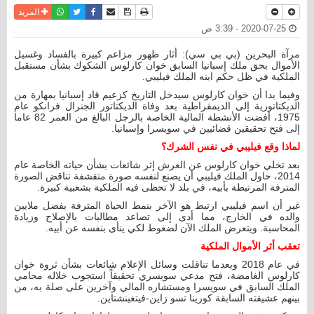
نسخة للطباعة
حفظ الموضوع
فيسبوك
تويتر
أرسل الى صديق
واتساب
المزيد
2020-07-25 - 3:39 ص
مرآة البحرين (بي بي سي): أثار ظهور مزاعم كبيرة بالفساد وغسيل
الأموال بحق ملك إسبانيا السابق خوان كارلوس الشكوك بشأن مستقبل
الملكية في ظل حكم ابنه الملك فيليبي.
وفيما بدا أن خوان كارلوس سيدخل التاريخ كزعيم قاد إسبانيا بمهارة من
الديكتاتورية إلى الديمقراطية بعد وفاة الديكتاتور الجنرال فرانكو عام
1975، أفضت الأنشطة المالية الخاصة بالرجل البالغ من العمر 82 عاما
إلى فتح تحقيقين قضائيين في سويسرا وإسبانيا.
لماذا وقع فيليبي في نفس الشرك؟
بعد تخلي خوان كارلوس عن العرش إثر شائعات بشأن حياته الخاصة عام
2014، حاول الملك فيليبي أن يصنع لنفسه صورة متقشفة تناقض الصورة
المترفة المرتبطة بأبيه، في بلد لا تحظى فيه الملكية بشعبية كبيرة.
غير أن اسم فيليبي ارتبط هو الآخر بنمط الحياة المترفة بفضل ملايين
والده في الخارج، مما أدى إلى تصاعد مطالبات بالإصلاح وزيادة
المحاسبة. ويتعرض الملك الآن لضغوط لكي ينأى بنفسه عن أبيه.
تعقب أثر الأموال الملكية
في عام 2018 وبعدما تناقلت وسائل الإعلام شائعات بشأن ثروة خوان
كارلوس الغامضة، فتح مدعي سويسري تحقيقاً استجوب خلاله محامي
الملك السابق في سويسرا ومستشاره المالي وآخرين على صلة به، من
بينهم عشيقته السابقة كورينا تسو زاين-فيتغينشتاين.