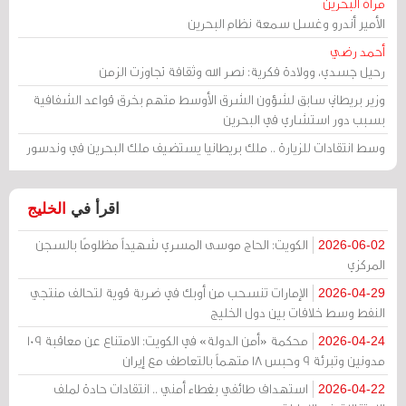
مرآة البحرين
الأمير أندرو وغسل سمعة نظام البحرين
أحمد رضي
رحيل جسدي، وولادة فكرية: نصر الله وثقافة تجاوزت الزمن
وزير بريطاني سابق لشؤون الشرق الأوسط متهم بخرق قواعد الشفافية
بسبب دور استشاري في البحرين
وسط انتقادات للزيارة .. ملك بريطانيا يستضيف ملك البحرين في وندسور
اقرأ في
الخليج
الكويت: الحاج موسى المسري شهيداً مظلومًا بالسجن
2026-06-02
المركزي
الإمارات تنسحب من أوبك في ضربة قوية لتحالف منتجي
2026-04-29
النفط وسط خلافات بين دول الخليج
محكمة «أمن الدولة» في الكويت: الامتناع عن معاقبة 109
2026-04-24
مدونين وتبرئة 9 وحبس 18 متهماً بالتعاطف مع إيران
استهداف طائفي بغطاء أمني .. انتقادات حادة لملف
2026-04-22