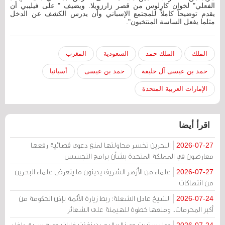
الفعلي" لخوان كارلوس من قصر زارزويلا. ويضيف " على فيليبي أن
يقدم توضيحاً كاملاً للمجتمع الإسباني وأن يدرس الكشف عن الدخل
مثلما يفعل الساسة المنتخبون".
الملك
الملك حمد
السعودية
المغرب
حمد بن عيسى آل خليفة
حمد بن عيسى
أسبانيا
الإمارات العربية المتحدة
اقرأ أيضا
البحرين تخسر محاولتها لمنع دعوى قضائية رفعها
2026-07-27
معارضون في المملكة المتحدة بشأن برامج التجسس
علماء من الأزهر الشريف يدينون ما يتعرض علماء البحرين
2026-07-27
من انتهاكات
الشيخ عادل الشعلة: ربط زيارة الأئمة بإذن الحكومة من
2026-07-24
أكبر المحرمات.. ومنعها خطوة للهيمنة على الشعائر
وول ستريت جورنال: البحرين نفذت غارات جوية سرية داخل