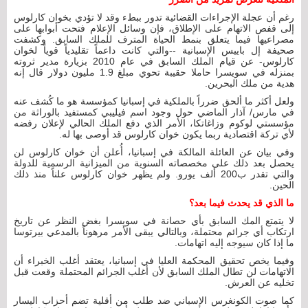
رغم أن عجلة الإجراءات القضائية تدور ببطء وقد لا تؤدي بخوان كارلوس
إلى قفص الاتهام على الإطلاق، فإن وسائل الإعلام فتحت أبوابها على
مصراعيها فيما يتعلق بنمط الحياة المترف للملك السابق. وكشفت
صحيفة إل باييس الإسبانية --والتي كانت داعماً تقليدياً قوياً لخوان
كارلوس- عن قيام الملك السابق في عام 2010 بزيارة مدير ثروته
بمنزله في سويسرا حاملا حقيبة تحوي مبلغ 1.9 مليون دولار قال إنه
هدية من ملك البحرين.
ولعل أكثر ما ألحق ضرراً بالملكية في إسبانيا كمؤسسة هو ما كُشف عنه
في مارس/ آذار الماضي حول وجود اسم فيليبي كمستفيد بالوراثة من
مؤسستي لوكوم وزاغاتكا، الأمر الذي دفع الملك الحالي لإعلان رفضه
لأي تركة اقتصادية ربما يكون خوان كارلوس قد أوصى بها له.
وفي بيان عن العائلة المالكة في إسبانيا، أُعلن أن خوان كارلوس لن
يحصل بعد ذلك على مخصصاته السنوية من الميزانية الرسمية للدولة
والتي تقدر ب200 ألف يورو. ولم يظهر خوان كارلوس علناً منذ ذلك
الحين.
ما الذي قد يحدث فيما بعد؟
لا يتمتع المك السابق بأي حصانة في سويسرا بغض النظر عن تاريخ
ارتكاب أي جرائم محتملة، وبالتالي يبقى الأمر مرهوناً بالمدعي بيرتوسا
ما إذا كان سيوجه إليه اتهامات.
وفيما يخص تحقيق المحكمة العليا في إسبانيا، يعتقد أغلب الخبراء أن
الاتهامات لن تطال الملك السابق لأن أغلب الجرائم المحتملة وقعت قبل
تخليه عن العرش.
كما صوت الكونغرس الإسباني ضد طلب من أقلية تضم أحزاب اليسار