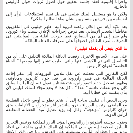
وأحزابا إقليمية لعقد جلسة تحقيق حول أصول ثروات خوان كارلوس
بالخارج.
ولكن ما هو مستقبل الملك فيليبي في بلد تشير استطلاعات الرأي إلى
انقسامه بين فريقين متساويين بشأن بقاء النظام الملكي؟
بعد ثلاثة أيام من إعلان رفضه لثروة أبيه، ظهر فيليبي في التلفزيون
مخاطباً الشعب الإسباني بعد فرض إجراءات الإغلاق بسبب وباء كورونا،
ولم يشر إلى أي من الفضائح، فيما خرجت أقلية من المواطنين في
الشرفات تقرع الطناجر احتجاجاً على تصرفات العائلة المالكة.
ما الذي ينبغي أن يفعله فيليبي؟
على مدى الأسابيع الأخيرة، رفضت العائلة المالكة التعليق على أي من
التفاصيل التي تم الكشف عنها والتي صارت تشير إليها بوصفها " الحياة
الخاصة" لخوان كارلوس.
لكن التقارير التي تحدثت عن نقل ملايين اليوروهات إلى مقر إقامة
العائلة المالكة في قصر زارزويلا من قبل خوان كارلوس ومعاونيه،
وظهور تسجيل جديد لتسو زاين- فيتغينشتاين تقول فيه إن الملك السابق
كان يدفع نفقات عائلته " نقدا " ، كل هذا لا يضع مجالا للملك فيليبي لأن
ينأى بنفسه عن خطايا أبيه.
ويرى البعض أن فيليبي بحاجة إلى أن يتخذ خطوات أوسع باتجاه القطيعة
مع الماضي. رئيس الوزراء بيدرو سانشيز أقر مؤخراً بأن الاتهامات بحق
خوان كارلوس "مزعجة"، وقال إنه يؤيد تعديل مبدأ الحصانة المطلقة
لرأس الدولة.
ويقول خوسيه أنطونيو زارزاليخوس المؤيد البارز للملكية ورئيس التحرير
السابق لصحيفة إيه بي سي الملكية إن الملك فيليبي بحاجة إلى اتخاذ
مزيد من الخطوات لتأمين مستقبله على العرش، بما في ذلك "الإبعاد