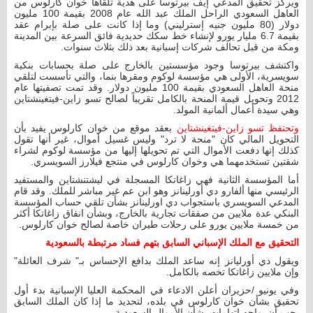
ويركز تحقيق المدعي إيف بيرتوسا على هدية تلقاها خوان كارلوس من
العاهل السعودي الراحل الملك عبد الله عام 2008 بقيمة 100 مليون
دولار (80 مليون جنيه إسترليني) وما إذا كانت على صلة بإبرام عقد
بقيمة 6.7 مليار يورو لإنشاء خط سكك حديدية فائق السرعة بين المدينة
ومكة من قبل تحالف شركات إسبانية بعد ذلك بثلاث سنوات.
واكتشف بيرتوسا وجود مؤسستين بالخارج على صلة بحسابات بنكية
سويسرية، الأولى هي مؤسسة لوكوم ومقرها بنما، والتي تأسست لتلقي
منحة العاهل السعودي بقيمة 100 مليون دولار. وقد تمت تصفيتها عام
2012 وتحويل قيمة المنحة بالكامل تقريباً لصالح تسو زاين-فيتغينشتاين
وهي سيدة أعمال ألمانية المولد.
وتحتفظ تسو زاين-فيتغينشتاين
بعقد موقع من خوان كارلوس يفيد بأن
التحويل المالي كان "منحة لا ترد" وليس غسيل أموال، غير أنها تقول
كذلك إنها دفعت الأموال التي تم تحويلها إليها من مؤسسة لوكوم لشراء
شقتين تستخدمهما هي وخوان كارلوس في منتجع فيلارز السويسري.
أما المؤسسة الثانية فهي زاغاتكا المسجلة في ليشتنشتاين والمستفيد
الرئيسي منها ألفارو دي أورلينانز وهو ابن عم غير مباشر للملك. وقد قام
المدعي السويسري باستجواب دي اورلينانز بشأن تلقي حساب المؤسسة
البنكي عدة ملايين من صفقات تجارية بالخارج، وبشأن انفاق زاغاتكا أكثر
من خمسة ملايين يورو على رحلات طيران خاصة لصالح خوان كارلوس.
التحقيق مع الملك الإسباني السابق بتهم فساد مرتبطة بالسعودية
ويقول دي أورليانز إنه ساعد الملك بدافع الإحساس بـ" شرف العائلة"
وإن ملايين زاغاتكا تخصه بالكامل.
وفي يونيو /حزيران أعلن الادعاء في المحكمة العليا الإسبانية بدء أول
تحقيق بشأن خوان كارلوس في بلده، لتحديد ما إذا كان الملك السابق
يجب أن يواجه اتهامات بشأن الأموال السعودية.