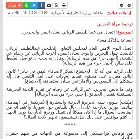
نسخة للطباعة
حفظ الموضوع
فيسبوك
تويتر
أرسل الى صديق
واتساب
المزيد
إيميلات هيلاري
- ملفات وزارة الخارجية الأمريكية -
2020-10-16 - 7:45 م
ترجمة مرآة البحرين
الموضوع:
اتصال من عبد اللطيف الزياني بشأن اليمن والبحرين.
الساعة 17:11 مساء
اتصل اليوم الأمين العام لمجلس التعاون الخليجي عبداللطيف الزياني
للحديث حول البحرين واليوم. بشأن اليمن، أعرب الزياني عن رضاه عن
النتيجة، [أُخفي جزء من هذه الرسالة]، وقال إنه يجب أن نواصل الضّغط
على صالح [أُخفي جزء من هذه الرسالة].
على الرغم من أنّه كان للاجتماع المبكر لأصدقاء اليمن في يناير / كانون
الثاني مغزى، على مستوى تقديم إشارات على أمل التغيير. قال إنّه
سيتكلم إلى السعوديين والإماراتيين بشأن استضافته [الاجتماع].
وفي ما يخص البحرين، عبر الزياني عن رضاه عن تقرير اللجنة البحرينية
المستقلة لتقصي الحقائق. [أُخفي جزء من هذه الرسالة]
[مكتب] شؤون شبه الجزيرة العربية والسفارة [الأمريكية] في المنامة:
سأتصل بوزير الخارجية على أي حال للنقاش حول سوريا. وأعتقد أنه من
المناسب السؤال ما إذا كان ممكنًا أن تتصل وزيرة الخارجية بولي العهد.
إن كنتم موافقين على ذلك، هل تستطيعون تجهيز لائحة اتصال؟
*******
من توماس كراجيسكي إلى مجموعة من الجهات من بينهم جيفري
فيلتمان