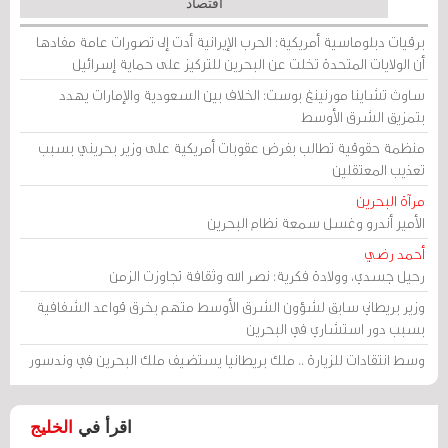
اقتصاد
برقيات دبلوماسية أمريكية: الحرب الإيرانية أدت إلى تصورات عامة مفادها
أن الولايات المتحدة تخلت عن البحرين للتركيز على حماية إسرائيل
ساوث تشاينا مورنينغ بوست: الخلاف بين السعودية والإمارات يهدد
بتمزيق الشرق الأوسط
منظمة حقوقية تطالب بفرض عقوبات أمريكية على وزير بحريني بسبب
تعذيب المعتقلين
مرآة البحرين
الأمير أندرو وغسل سمعة نظام البحرين
أحمد رضي
رحيل جسدي، وولادة فكرية: نصر الله وثقافة تجاوزت الزمن
وزير بريطاني سابق لشؤون الشرق الأوسط متهم بخرق قواعد الشفافية
بسبب دور استشاري في البحرين
وسط انتقادات للزيارة .. ملك بريطانيا يستضيف ملك البحرين في وندسور
اقرأ في
الخليج