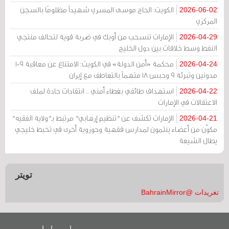
الكويت: الحاج موسى المسري شهيداً مظلومًا بالسجن
2026-06-02
المركزي
الإمارات تنسحب من أوبك في ضربة قوية لتحالف منتجي
2026-04-29
النفط وسط خلافات بين دول الخليج
محكمة «أمن الدولة» في الكويت: الامتناع عن معاقبة 109
2026-04-24
مدونين وتبرئة 9 وحبس 18 متهماً بالتعاطف مع إيران
استهداف طائفي بغطاء أمني .. انتقادات حادة لملف
2026-04-22
الاعتقالات في الإمارات
الإمارات تكشف عن "تنظيم إرهابي" مرتبط بـ"ولاية الفقيه"
2026-04-21
مكوّن من أعضاء ينتمون لمدارس فقهية وحوزوية أخرى في تخبط خليجي
يطال الشيعة
تويتر
تغريدات @BahrainMirror