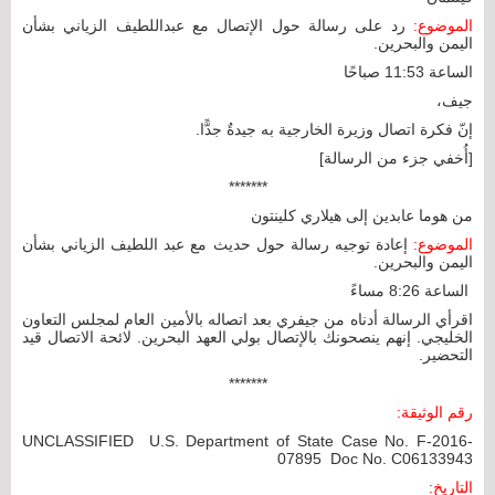
الموضوع:
رد على رسالة حول الإتصال مع عبداللطيف الزياني بشأن
اليمن والبحرين.
الساعة 11:53 صباحًا
جيف،
إنّ فكرة اتصال وزيرة الخارجية به جيدةٌ جدًّا.
[أُخفي جزء من الرسالة]
*******
من هوما عابدين إلى هيلاري كلينتون
الموضوع:
إعادة توجيه رسالة حول حديث مع عبد اللطيف الزياني بشأن
اليمن والبحرين.
الساعة 8:26 مساءً
اقرأي الرسالة أدناه من جيفري بعد اتصاله بالأمين العام لمجلس التعاون
الخليجي. إنهم ينصحونك بالإتصال بولي العهد البحرين. لائحة الاتصال قيد
التحضير.
*******
رقم الوثيقة:
UNCLASSIFIED U.S. Department of State Case No. F-2016-
07895 Doc No. C06133943
التاريخ: