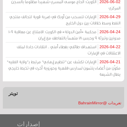
الكويت: الحاج موسى المسري شهيداً مظلومًا بالسجن
2026-06-02
المركزي
الإمارات تنسحب من أوبك في ضربة قوية لتحالف منتجي
2026-04-29
النفط وسط خلافات بين دول الخليج
محكمة «أمن الدولة» في الكويت: الامتناع عن معاقبة 109
2026-04-24
مدونين وتبرئة 9 وحبس 18 متهماً بالتعاطف مع إيران
استهداف طائفي بغطاء أمني .. انتقادات حادة لملف
2026-04-22
الاعتقالات في الإمارات
الإمارات تكشف عن "تنظيم إرهابي" مرتبط بـ"ولاية الفقيه"
2026-04-21
مكوّن من أعضاء ينتمون لمدارس فقهية وحوزوية أخرى في تخبط خليجي
يطال الشيعة
تويتر
تغريدات @BahrainMirror
إصدارات