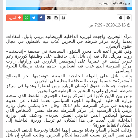
وزيرة الداخلية البريطانية
نسخة للطباعة
حفظ الموضوع
فيسبوك
تويتر
أرسل الى صديق
واتساب
المزيد
2020-12-16 - 7:29 ص
مرآة البحرين: واجهت لوزيرة الداخلية البريطانية بريتي باتيل، انتقادات
بعدما زارت مركز شرطة في البحرين عُذب فيه ناشطون في مجال
حقوق الإنسان.
وفي تقرير أعده نائب محرر الشؤون السياسية في صحيفة «إندبندنت»
روب ميريك، قال فيه إن باتل التي حافظت على وظيفتها كوزيرة رغم
تقرير كشف عن تنمرها على الموظفين البارزين في وزارتها، زارت
مركز الشرطة الذي عذب فيه أشخاص، أحدهم منحته بريطانيا اللجوء
السياسي.
وأثنت باتل على الدولة الخليجية القمعية «وتقدمها نحو المصالح
المشتركة» حسبما أوردت الصحافة المحلية في البحرين.
وشجبت جماعات حقوق الإنسان الزيارة ومن اعتقلوا وعذبوا في مركز
شرطة المحرق على يد المخابرات الوطنية في البحرين.
ومن بين الذين عُذبوا في المركز يوسف الجمري، الناشط الذي منحته
وزارة الداخلية البريطانية اللجوء السياسي بعدما كشف عن تعذيبه
وتهديده في مركز الشرطة عام 2017. وقال: «لا يمكنني تخيل زيارة
بريتي باتل الرسمية إلى مركز الشرطة محاطة بنفس الأشخاص الذي
سمحوا للجلادين الذين عذبوني العيش بحرية»، و«كيف تقبل وزارة
الداخلية أنني عُذبت في هذا المكان، ثم ترسل وزيرة الداخلية إلى
المكان لالتقاط صورة؟».
وقالت ابتسام الصايغ ونجاة يوسف إنهما اعتُقلتا وتعرضتا للعنف الجنسي
في نفس المركز بسبب انتقادهما لحكام البحرين. وقالت الصايغ إن باتل