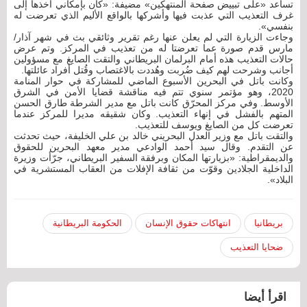
تساعد «على تبييض صفحة المنتهكين» مضيفة: «كان بإمكاني أخذها إلى
غرف التعذيب التي عذبت فيها وأشركها بالواقع الأليم الذي تعرضت له
بنفسي».
وجاءت الزيارة التي لم يعلن عنها رغم تقرير وثائقي بث في شهر آذار/
مارس قدم صورة عما تعرضتا له من تعذيب في المركز. وتم عرض
حالات التعذيب هذه أمام البرلمان البريطاني والتقت الصايغ مع مسؤولين
أجانب وشرحت لهم كيف ضُربت وهُددت بالاغتصاب وقُتل أفراد عائلتها.
وكانت باتل في البحرين الأسبوع الماضي للمشاركة في حوار المنامة
2020، وهو مؤتمر سنوي تتم فيه مناقشة قضايا الأمن في الشرق
الأوسط. وفي مركز المحرّق كانت باتل مع مدير الشرطة طارق الحسن
المتهم بالفشل في إنهاء التعذيب. وكان شقيقه مديرا للمركز عندما
تعرضت كل من الصايغ ويوسف للتعذيب.
والتقت باتل مع وزير العدل البحريني خالد بن علي الخليفة، حيث تحدثت
عن التقدم. وقال سيد أحمد الوادعي مدير معهد البحرين للحقوق
والديمقراطية: «بزيارتها المكان وبرفقة السفير البريطاني، جرّأت وزيرة
الداخلية الجلادين وقوّت من ثقافة الإفلات من العقاب المستشرية في
البلاد».
بريطانيا
انتهاكات حقوق الإنسان
الحكومة البريطانية
ضحايا التعذيب
اقرأ أيضا