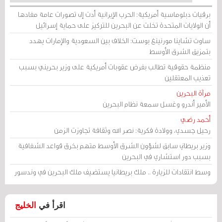
برقيات دبلوماسية أمريكية: الحرب الإيرانية أدت إلى تصورات عامة مفادها
أن الولايات المتحدة تخلت عن البحرين للتركيز على حماية إسرائيل
ساوث تشاينا مورنينغ بوست: الخلاف بين السعودية والإمارات يهدد
بتمزيق الشرق الأوسط
منظمة حقوقية تطالب بفرض عقوبات أمريكية على وزير بحريني بسبب
تعذيب المعتقلين
مرآة البحرين
الأمير أندرو وغسل سمعة نظام البحرين
أحمد رضي
رحيل جسدي، وولادة فكرية: نصر الله وثقافة تجاوزت الزمن
وزير بريطاني سابق لشؤون الشرق الأوسط متهم بخرق قواعد الشفافية
بسبب دور استشاري في البحرين
وسط انتقادات للزيارة .. ملك بريطانيا يستضيف ملك البحرين في وندسور
اقرأ في
الخليج