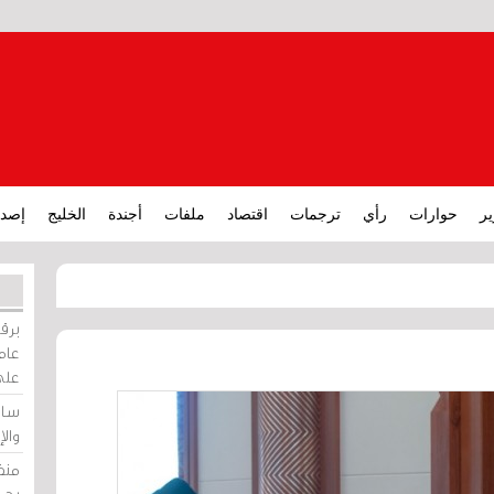
ير
حوارات
رأي
ترجمات
اقتصاد
ملفات
أجندة
الخليج
إصدا
برقي
عامة
على
ساو
وال
منظ
بحر