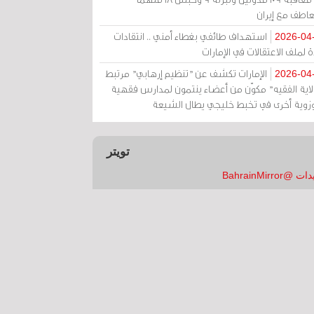
عاطف مع إيران
استهداف طائفي بغطاء أمني .. انتقادات
2026-04
 لملف الاعتقالات في الإمارات
الإمارات تكشف عن "تنظيم إرهابي" مرتبط
2026-04
ولاية الفقيه" مكوّن من أعضاء ينتمون لمدارس فقهية
زوية أخرى في تخبط خليجي يطال الشيعة
تويتر
 @BahrainMirror