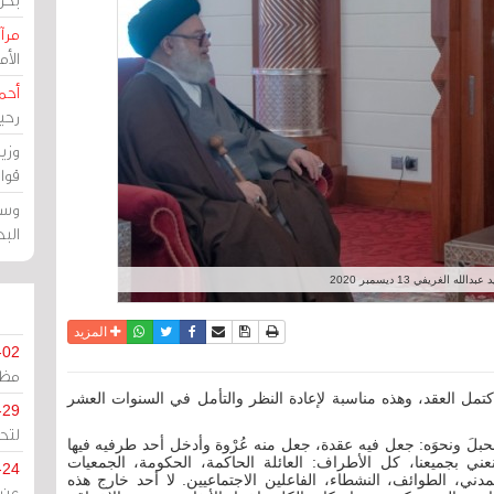
مرآة
الأ
أحم
رحي
وزي
قوا
وسط
الب
له الغريفي 13 ديسمبر 2020
نسخة للطباعة
حفظ الموضوع
فيسبوك
تويتر
أرسل الى صديق
واتساب
المزيد
-02
مظل
ا الحصاد العاشر اكتمل العقد، وهذه مناسبة لإعادة النظر والتأمل في السنوات العشر
-29
لتح
الحبلَ ونحوَه: جعل فيه عقدة، جعل منه عُرْوة وأدخل أحد طرفيه فيها
ني بجميعنا، كل الأطراف: العائلة الحاكمة، الحكومة، الجمعيات
-24
دني، الطوائف، النشطاء، الفاعلين الاجتماعيين. لا أحد خارج هذه