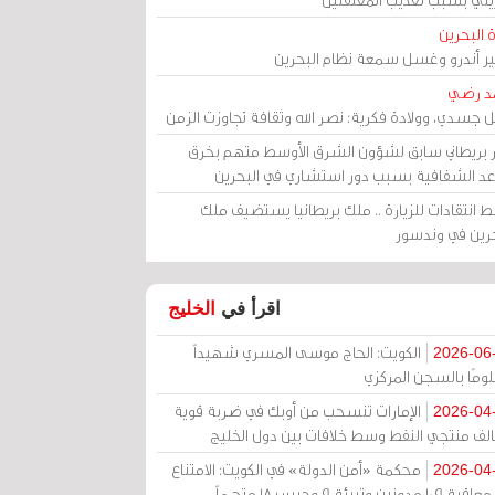
 البحرين
مير أندرو وغسل سمعة نظام البحرين
د رضي
ل جسدي، وولادة فكرية: نصر الله وثقافة تجاوزت الزمن
ر بريطاني سابق لشؤون الشرق الأوسط متهم بخرق
عد الشفافية بسبب دور استشاري في البحرين
 انتقادات للزيارة .. ملك بريطانيا يستضيف ملك
حرين في وندسور
اقرأ في
الخليج
الكويت: الحاج موسى المسري شهيداً
2026-06
ومًا بالسجن المركزي
الإمارات تنسحب من أوبك في ضربة قوية
2026-04
الف منتجي النفط وسط خلافات بين دول الخليج
محكمة «أمن الدولة» في الكويت: الامتناع
2026-04
عن معاقبة 109 مدونين وتبرئة 9 وحبس 18 متهماً