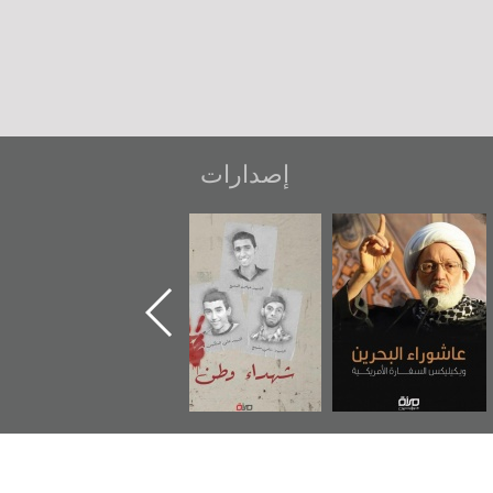
إصدارات
شهداء وطن
«جَوْ»: رواية
دعوة للضحك
المعتقل جهاد