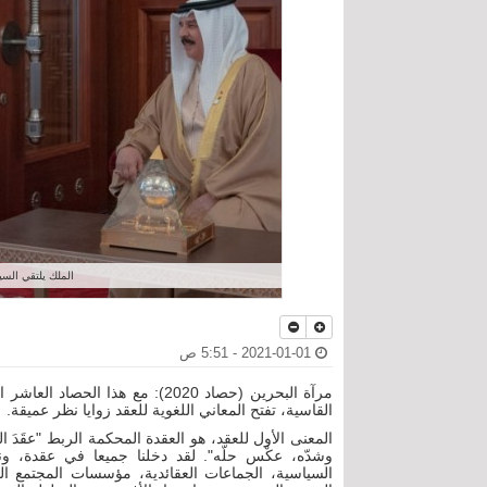
الملك يلتقي السيد عبدال
2021-01-01 - 5:51 ص
مرآة البحرين (حصاد 2020): مع هذ
القاسية، تفتح المعاني اللغوية للعقد زوايا نظر عميقة.
المعنى الأول للعقد، هو العقدة المحكمة الربط "عقَدَ 
وشدّه، عكْس حلّه". لقد دخلنا جميعا في عقدة، ونع
السياسية، الجماعات العقائدية، مؤسسات المجتمع الم