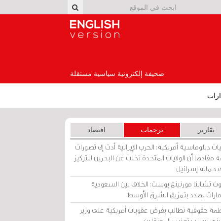
English Version
صحيفة إلكترونية سياسية مستقلة
رات
تقارير
ترجمات
اقتصاد
ات دبلوماسية أمريكية: الحرب الإيرانية أدت إلى تصورات
 مفادها أن الولايات المتحدة تخلت عن البحرين للتركيز
 حماية إسرائيل
ث تشاينا مورنينغ بوست: الخلاف بين السعودية
إمارات يهدد بتمزيق الشرق الأوسط
مة حقوقية تطالب بفرض عقوبات أمريكية على وزير
يني بسبب تعذيب المعتقلين