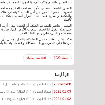
حد التمييز والظلم والإجحاف، يفقدون عقدهم الاجتماع
المعنى التاسع للعقد هو الأمر، وصاحب العقد هو صاحب الأمر
تصريف الأمور". لتكون من أهل العقد، لا يتطلب منك 
والحكمة والقدرة على اتخاذ القرار الصائب، هكذا يم
كاهلك.
المعنى العاشر للعقد هو الحبكة أو العقدة وهي أزمة 
حل، هكذا تقول لنا قصص شعوب الأرض كلها، طالت أم
ونتجه نحو الحل، على رأس العقد الجديد.
هكذا يكتنز العقد، معاني المشكلة والحل، وعلى أي م
حرصنا على تقصي خيوط المشكلة وعقدها، وثقناها بأمانة
حصاد 2020
افتتاحية الحصاد
اقرأ أيضا
حصاد البحرين 2020: «الكورونا» يشل الحياة ويحصد أرواح 352 شخصا
2021-01-08
حصاد البحرين 2020: البطالة عند 10% وتسريحات جماعية للبحرينيين ومنصة لتوظيف الأجانب
2021-01-03
حصاد البحرين 2020: إفراج مشروط عن نبيل رجب بعقوبة بديلة في محافظة العاصمة
2021-01-02