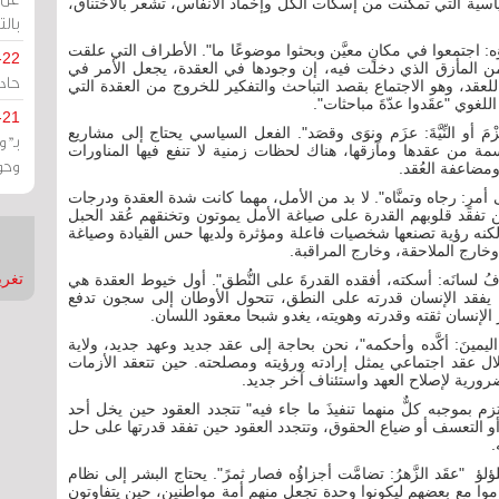
ياسية التي تمكنت من إسكات الكل وإخماد الأنفاس، تشعر بالاختناق،
بالت
حوَه: اجتمعوا في مكانٍ معيَّن وبحثوا موضوعًا ما". الأطراف التي علقت
-22
ن المأزق الذي دخلت فيه، إن وجودها في العقدة، يجعل الأمر في
حادة
لعقد، وهو الاجتماع بقصد التباحث والتفكير للخروج من العقدة التي
للغوي "عقَدوا عدّةَ مباحثات".
-21
مَ أو النِّيَّةَ: عزَم ونوَى وقصَد". الفعل السياسي يحتاج إلى مشاريع
بـ"
سمة من عقدها ومآزقها، هناك لحظات زمنية لا تنفع فيها المناورات
وحو
ومضاعفة العُقد.
لى أمرٍ: رجاه وتمنَّاه". لا بد من الأمل، مهما كانت شدة العقدة ودرجات
 تفقد قلوبهم القدرة على صياغة الأمل يموتون وتخنقهم عُقد الحبل
كنه رؤية تصنعها شخصيات فاعلة ومؤثرة ولديها حس القيادة وصياغة
ارج الملاحقة، وخارج المراقبة.
تغريدات
 لسانَه: أسكته، أفقده القدرةَ على النُّطق". أول خيوط العقدة هي
، يفقد الإنسان قدرته على النطق، تتحول الأوطان إلى سجون تدفع
ر الإنسان ثقته وقدرته وهويته، يغدو شبحا معقود اللسان.
اليمينَ: أكَّده وأحكمه"، نحن بحاجة إلى عقد جديد وعهد جديد، ولاية
ال عقد اجتماعي يمثل إرادته ورؤيته ومصلحته. حين تتعقد الأزمات
ورية لإصلاح العهد واستئناف آخر جديد.
زم بموجبه كلٌّ منهما تنفيذَ ما جاء فيه" تتجدد العقود حين يخل أحد
أو التعسف أو ضياع الحقوق، وتتجدد العقود حين تفقد قدرتها على حل
.
لؤ "عقَد الزَّهرُ: تضامَّت أجزاؤُه فصار ثمرً". يحتاج البشر إلى نظام
وا مع بعضهم ليكونوا وحدة تجعل منهم أمة مواطنين، حين يتفاوتون