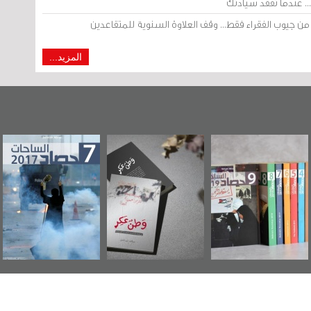
المزيد...
«وطن عكر» رواية
حصاد 2017
عاشوراء البحرين...
جديدة لمعتقل
ويكيليكس السفارة
عسكري تصدر عن
الأمريكية
«مرآة البحرين»