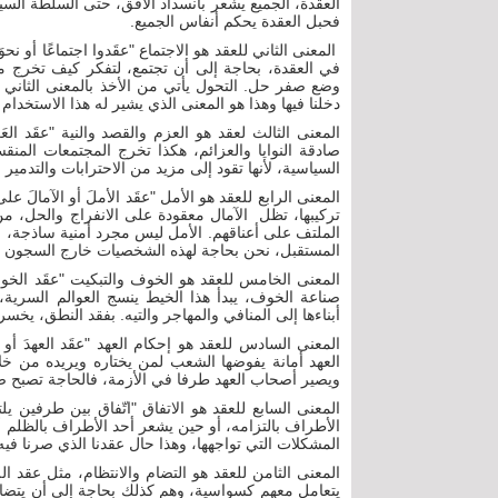
العقدة، الجميع يشعر بانسداد الأفق، حتى السلطة الس
فحبل العقدة يحكم أنفاس الجميع.
المعنى الثاني للعقد هو الاجتماع "عقَدوا اجتماعًا أو ن
في العقدة، بحاجة إلى أن تجتمع، لتفكر كيف تخرج م
وضع صفر حل. التحول يأتي من الأخذ بالمعنى الثاني ل
دخلنا فيها وهذا هو المعنى الذي يشير له هذا الاستخدام ا
المعنى الثالث لعقد هو العزم والقصد والنية "عقَد العَزْ
صادقة النوايا والعزائم، هكذا تخرج المجتمعات المنق
السياسية، لأنها تقود إلى مزيد من الاحترابات والتدمير 
المعنى الرابع للعقد هو الأمل "عقَد الأملَ أو الآمالَ ع
تركيبها، تظل الآمال معقودة على الانفراج والحل، من
الملتف على أعناقهم. الأمل ليس مجرد أمنية ساذجة، ل
المستقبل، نحن بحاجة لهذه الشخصيات خارج السجون وخ
المعنى الخامس للعقد هو الخوف والتبكيت "عقَد الخوفُ
صناعة الخوف، يبدأ هذا الخيط ينسج العوالم السرية
أبناءها إلى المنافي والمهاجر والتيه. بفقد النطق، يخس
المعنى السادس للعقد هو إحكام العهد "عقَد العهدَ أو 
العهد أمانة يفوضها الشعب لمن يختاره ويريده من خل
ويصير أصحاب العهد طرفا في الأزمة، فالحاجة تصبح ضر
المعنى السابع للعقد هو الاتفاق "اتّفاق بين طرفين يلت
الأطراف بالتزامه، أو حين يشعر أحد الأطراف بالظلم 
المشكلات التي تواجهها، وهذا حال عقدنا الذي صرنا فيه
المعنى الثامن للعقد هو التضام والانتظام، مثل عقد اللؤ
يتعامل معهم كسواسية، وهم كذلك بحاجة إلى أن يتضام