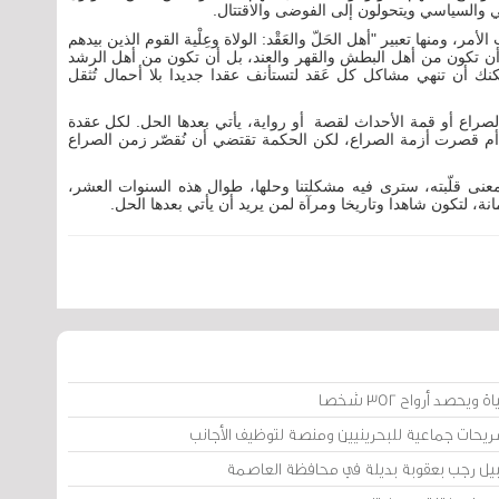
ي والسياسي ويتحولون إلى الفوضى والاقتتال.
، ومنها تعبير "أهل الحَلّ والعَقْد: الولاة وعِلْية القوم الذين بيدهم
أن تكون من أهل البطش والقهر والعند، بل أن تكون من أهل الرشد
كنك أن تنهي مشاكل كل عَقد لتستأنف عقدا جديدا بلا أحمال تُثقل
الصراع أو قمة الأحداث لقصة أو رواية، يأتي بعدها الحل. لكل عقدة
 قصرت أزمة الصراع، لكن الحكمة تقتضي أن نُقصّر زمن الصراع
عنى قلّبته، سترى فيه مشكلتنا وحلها، طوال هذه السنوات العشر،
، لتكون شاهدا وتاريخا ومرآة لمن يريد أن يأتي بعدها الحل.