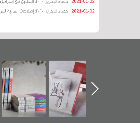
حصاد البحرين 2020: التطبيع مع إسرائيل... عندما تفقد سيادتك
2021-01-02
حصاد البحرين 2020: إصلاحات المالية تمر من جيوب الفقراء فقط... وقف العلاوة السنوية للمتقاعدين
2021-01-02
"حماة الباب الأخير":
تصنيف موضوعي
"مرآة البحرين"
الإصدار الأول عن
للوثائق البريطانية
تصدر حصاد
اعتصام الدراز
يقدمه «مركز أوال»
الساحات 2019
وأحداث ساحة
في سلسلة من 5
الفداء لمركز أوال
كتب
للدراسات والتوثيق