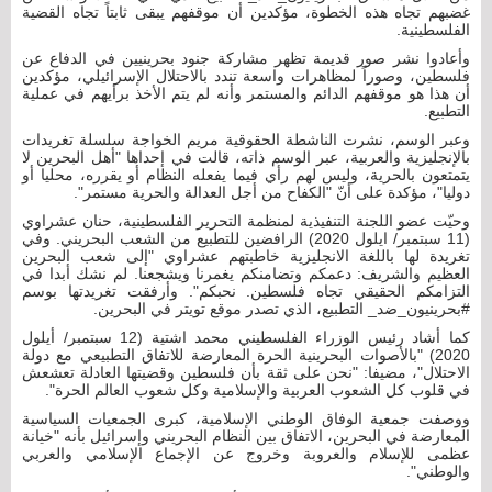
غضبهم تجاه هذه الخطوة، مؤكدين أن موقفهم يبقى ثابتاً تجاه القضية
الفلسطينية.
وأعادوا نشر صور قديمة تظهر مشاركة جنود بحرينيين في الدفاع عن
فلسطين، وصوراً لمظاهرات واسعة تندد بالاحتلال الإسرائيلي، مؤكدين
أن هذا هو موقفهم الدائم والمستمر وأنه لم يتم الأخذ برأيهم في عملية
التطبيع.
وعبر الوسم، نشرت الناشطة الحقوقية مريم الخواجة سلسلة تغريدات
بالإنجليزية والعربية، عبر الوسم ذاته، قالت في إحداها "أهل البحرين لا
يتمتعون بالحرية، وليس لهم رأي فيما يفعله النظام أو يقرره، محليا أو
دوليا"، مؤكدة على أنّ "الكفاح من أجل العدالة والحرية مستمر".
وحيّت عضو اللجنة التنفيذية لمنظمة التحرير الفلسطينية، حنان عشراوي
(11 سبتمبر/ ايلول 2020) الرافضين للتطبيع من الشعب البحريني. وفي
تغريدة لها باللغة الانجليزية خاطبتهم عشراوي "إلى شعب البحرين
العظيم والشريف: دعمكم وتضامنكم يغمرنا ويشجعنا. لم نشك أبدا في
التزامكم الحقيقي تجاه فلسطين. نحبكم". وأرفقت تغريدتها بوسم
#بحرينيون_ضد_ التطبيع، الذي تصدر موقع تويتر في البحرين.
كما أشاد رئيس الوزراء الفلسطيني محمد اشتية (12 سبتمبر/ أيلول
2020) "بالأصوات البحرينية الحرة المعارضة للاتفاق التطبيعي مع دولة
الاحتلال"، مضيفا: "نحن على ثقة بأن فلسطين وقضيتها العادلة تعشعش
في قلوب كل الشعوب العربية والإسلامية وكل شعوب العالم الحرة".
ووصفت جمعية الوفاق الوطني الإسلامية، كبرى الجمعيات السياسية
المعارضة في البحرين، الاتفاق بين النظام البحريني وإسرائيل بأنه "خيانة
عظمى للإسلام والعروبة وخروج عن الإجماع الإسلامي والعربي
والوطني".