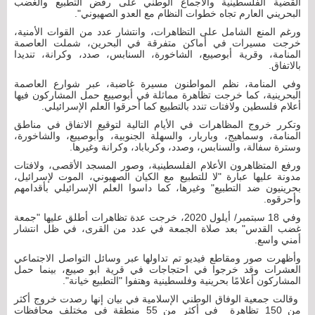
القضية الفلسطينية والاجماع الوطني على رفض التطبيع والغضب
البحريني العارم تجاه خطوات النظام مع العدو الصهيوني".
ورغم المنع الشامل على التظاهرات، وانتشار عدد من القوات الأمنية،
خرجت مسيرات في أماكن متفرقة في البحرين، شملت العاصمة
المنامة، وقرية أبوصيبع، الشاخورة، السنابس، صدد، وكرانة، تنديدا
بالاتفاق.
وفي المنامة، نظم المواطنون مسيرة غاضبة، عبر شوارع العاصمة
البحرينية، كما خرجت تظاهرة مماثلة في أبوصيبع حمل المشاركون فيها
أعلام فلسطين ولافتات تندد بالتطبيع كما أحرقوا العلم الإسرائيلي.
وتكرر خروج المظاهرات في الأيام التالية لتوقيع الاتفاق في مناطق
المنامة، وسماهيج، وباربار، والسهلة الجنوبية، وأبوصيبع، والشاخورة،
وسترة سفالة، والسنابس، وصدد، وكرباباد، وكرانة وغيرها.
ورفع المتظاهرون الأعلام الفلسطينية، وصور المسجد الأقصى، ولافتات
مدونة عليها عبارة "لا للتطبيع مع الكيان الصهيوني، الموت لإسرائيل،
بحرينيون ضد التطبيع" وغيرها، كما داسوا العلم الإسرائيلي بأقدامهم
وأحرقوه.
وفي 18 سبتمبر/ أيلول 2020، خرجت عدة تظاهرات أطلق عليها "جمعة
غضب القدس" بعد صلاة الجمعة في عدد من القرى، في ظل انتشار
أمني واسع.
وأظهرت صور ومقاطع فيديو تم تداولها عبر وسائل التواصل الاجتماعي
العشرات وقد خرجوا في احتجاجات في قرية ابو صيبع، بينما حمل
المشاركون أعلامًا بحرينية وفلسطينية وهتفوا "التطبيع خيانة".
وقالت جمعية الوفاق الوطني الإسلامية في بيان إنها رصدت خروج أكثر
من 150 تظاهرة في أكثر من 55 منطقة في مختلف محافظات