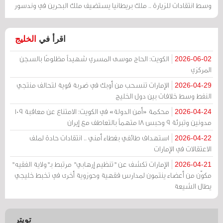
وسط انتقادات للزيارة .. ملك بريطانيا يستضيف ملك البحرين في وندسور
اقرأ في
الخليج
الكويت: الحاج موسى المسري شهيداً مظلومًا بالسجن
2026-06-02
المركزي
الإمارات تنسحب من أوبك في ضربة قوية لتحالف منتجي
2026-04-29
النفط وسط خلافات بين دول الخليج
محكمة «أمن الدولة» في الكويت: الامتناع عن معاقبة 109
2026-04-24
مدونين وتبرئة 9 وحبس 18 متهماً بالتعاطف مع إيران
استهداف طائفي بغطاء أمني .. انتقادات حادة لملف
2026-04-22
الاعتقالات في الإمارات
الإمارات تكشف عن "تنظيم إرهابي" مرتبط بـ"ولاية الفقيه"
2026-04-21
مكوّن من أعضاء ينتمون لمدارس فقهية وحوزوية أخرى في تخبط خليجي
يطال الشيعة
تويتر