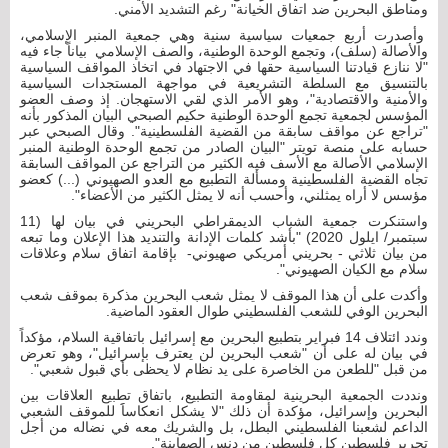
ومناطق البحرين ضد اتفاق الخيانة" رغم التشديد الأمني.
وأصدرت أربع جمعيات سياسية سنية وهي جمعية المنبر الإسلامي،
والأصالة (سلف)، وتجمع الوحدة الوطنية، والصف الإسلامي بياناً جاء فيه
"لا ننازع قيادتنا السياسية حقها في الاجتهاد في اتخاذ المواقف السياسية
بالتنسيق مع السلطة التشريعية في مواجهة المستجدات السياسية
والأمنية والاقتصادية"، وهو الأمر الذي لقي الاستهجان. إذ وصف العضو
المؤسس لجمعية تجمع الوحدة الوطنية حكيم الصبحي البيان المذكور بأنه
"تراجع عن مواقف سابقة من القضية الفلسطينية". وقال الصبحي عبر
حسابه على منصة تويتر "البيان الصادر من تجمع الوحدة الوطنية المنبر
الإسلامي الأصالة مع الأسف فيه الكثير من التراجع عن المواقف السابقة
تجاه القضية الفلسطينية ومسألة التطبيع مع العدو الصهيوني (...) كعضو
مؤسس لا أراه يمثلني، وأحسب أنه لا يمثل الكثير من الأعضاء".
واستنكرت جمعية الشباب الديمقراطي البحريني في بيان لها (11
سبتمبر/ ايلول 2020) "بأشد كلمات الإدانة والتنديد هذا الإعلان وما تبعه
من بيان ثلاثي - بحريني أمريكي صهيوني- بإقامة اتفاق سلام وعلاقات
سلام مع الكيان الصهيوني".
وأكدت على أن هذا الموقف لا يمثل شعب البحرين مذكرة بموقف شعب
البحرين الوفي للشعب الفلسطيني طوال العقود الماضية.
وندد ائتلاف 14 فبراير بتطبيع البحرين مع إسرائيل باتفاقية السلام، مؤكداً
في بيان له على أن "شعب البحرين لن يعترف بإسرائيل"، وهو تعرض
من قبل "للطعن من الخاصرة على يد نظام لا يحظى بأي قبول شعبي".
ونددت الجمعية البحرينية لمقاومة التطبيع، باتفاق تطبيع العلاقات بين
البحرين وإسرائيل، مؤكدة أن ذلك "لا يشكل انعكاساََ للموقف الشعبي
الداعم لشعبنا الفلسطيني البطل، بل والشريك معه في نضاله من أجل
تحرير فلسطين كل فلسطين من دنس الصهاينة".