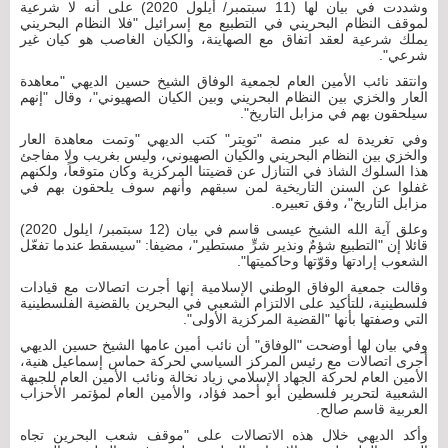
وشددت في بيان لها (11 سبتمبر/ أيلول 2020) على أنه لا شرعية
لموقف النظام البحريني في التطبيع مع إسرائيل "فلا النظام البحريني
يملك شرعية لعقد اتفاق مع الصهاينة، والكيان الغاصب هو كيان غير
شرعي".
وانتقد نائب الأمين العام لجمعية الوفاق الشيخ حسين الديهي "معاهدة
العار والخزي بين النظام البحريني وبين الكيان الصهيوني"، وقال "إنهم
سيلحقون بهم في مزابل التاريخ".
وفي تغريدة له عبر منصة "تويتر" كتب الديهي "وتمت معاهدة العار
والخزي بين النظام البحريني والكيان الصهيوني، وليس بغريب ولا مفاجئ
هذا السلوك الشاذ في التنازل عن قضيتنا المركزية وكان متوقعاً، ولكنهم
غفلوا عن السنن التاريخية لمن سبقهم وأنهم سوف يلحقون بهم في
مزابل التاريخ"، وفق تعبيره.
وعلق آية الله الشيخ عيسى قاسم في بيان (12 سبتمبر/ ايلول 2020)
قائلا إن "التطبيع شؤمٌ ونذير شرٍّ مستطير"، مضيفا: "سيسقط عندما تفعّل
الشعوب إرادتها وقوّتها وحاكميتها".
وقالت جمعية الوفاق الوطني الإسلامية إنها أجرت اتصالات مع قيادات
فلسطينية، للتأكيد على الالتزام الشعبي في البحرين بالقضية الفلسطينية
التي وصفتها بأنها "القضية المركزية الأولى".
وفي بيان لها أوضحت "الوفاق" أن نائب أمين عامها الشيخ حسين الديهي
أجرى اتصالات مع رئيس المركز السياسي لحركة حماس إسماعيل هنية،
الأمين العام لحركة الجهاد الإسلامي زياد نخالة ونائب الأمين العام للجبهة
الشعبية لتحرير فلسطين أبو أحمد فؤاد، والأمين العام لمؤتمر الأحزاب
العربية قاسم صالح.
وأكد الديهي خلال هذه الاتصالات على "موقف شعب البحرين تجاه