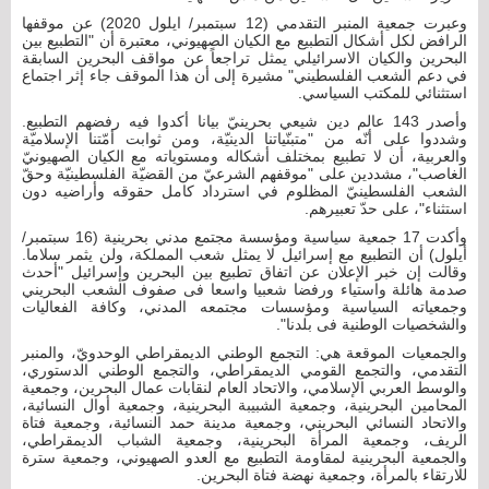
وعبرت جمعية المنبر التقدمي (12 سبتمبر/ ايلول 2020) عن موقفها
الرافض لكل أشكال التطبيع مع الكيان الصهيوني، معتبرة أن "التطبيع بين
البحرين والكيان الاسرائيلي يمثل تراجعاً عن مواقف البحرين السابقة
في دعم الشعب الفلسطيني" مشيرة إلى أن هذا الموقف جاء إثر اجتماع
استثنائي للمكتب السياسي.
وأصدر 143 عالم دين شيعي بحرينيّ بيانا أكدوا فيه رفضهم التطبيع.
وشددوا على أنّه من "متبنّياتنا الدينيّة، ومن ثوابت أمّتنا الإسلاميّة
والعربية، أن لا تطبيع بمختلف أشكاله ومستوياته مع الكيان الصهيونيّ
الغاصب"، مشددين على "موقفهم الشرعيّ من القضيّة الفلسطينيّة وحقّ
الشعب الفلسطينيّ المظلوم في استرداد كامل حقوقه وأراضيه دون
استثناء"، على حدّ تعبيرهم.
وأكدت 17 جمعية سياسية ومؤسسة مجتمع مدني بحرينية (16 سبتمبر/
أيلول) أن التطبيع مع إسرائيل لا يمثل شعب المملكة، ولن يثمر سلاما.
وقالت إن خبر الإعلان عن اتفاق تطبيع بين البحرين وإسرائيل "أحدث
صدمة هائلة واستياء ورفضا شعبيا واسعا فى صفوف الشعب البحريني
وجمعياته السياسية ومؤسسات مجتمعه المدني، وكافة الفعاليات
والشخصيات الوطنية فى بلدنا".
والجمعيات الموقعة هي: التجمع الوطني الديمقراطي الوحدويّ، والمنبر
التقدمي، والتجمع القومي الديمقراطي، والتجمع الوطني الدستوري،
والوسط العربي الإسلامي، والاتحاد العام لنقابات عمال البحرين، وجمعية
المحامين البحرينية، وجمعية الشبيبة البحرينية، وجمعية أوال النسائية،
والاتحاد النسائي البحريني، وجمعية مدينة حمد النسائية، وجمعية فتاة
الريف، وجمعية المرأة البحرينية، وجمعية الشباب الديمقراطي،
والجمعية البحرينية لمقاومة التطبيع مع العدو الصهيوني، وجمعية سترة
للارتقاء بالمرأة، وجمعية نهضة فتاة البحرين.