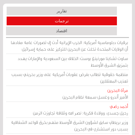
تقارير
ترجمات
اقتصاد
برقيات دبلوماسية أمريكية: الحرب الإيرانية أدت إلى تصورات عامة مفادها
أن الولايات المتحدة تخلت عن البحرين للتركيز على حماية إسرائيل
ساوث تشاينا مورنينغ بوست: الخلاف بين السعودية والإمارات يهدد
بتمزيق الشرق الأوسط
منظمة حقوقية تطالب بفرض عقوبات أمريكية على وزير بحريني بسبب
تعذيب المعتقلين
مرآة البحرين
الأمير أندرو وغسل سمعة نظام البحرين
أحمد رضي
رحيل جسدي، وولادة فكرية: نصر الله وثقافة تجاوزت الزمن
وزير بريطاني سابق لشؤون الشرق الأوسط متهم بخرق قواعد الشفافية
بسبب دور استشاري في البحرين