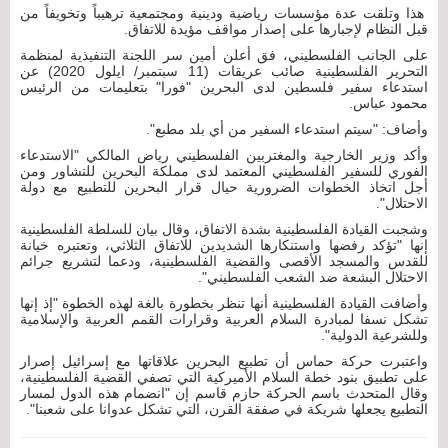
هذا وتلقت عدة مؤسسات رياضية ودينية ومجتمعية ترهيباً وتخويفاً من
قبل النظام لإجبارها على إصدار مواقف مؤيدة للاتفاق.
على الجانب الفلسطيني، فق أعلن أمين سر اللجنة التنفيذية لمنظمة
التحرير الفلسطينية صائب عريقات (11 سبتمبر/ ايلول 2020) عن
استدعاء سفير فلسطين لدى البحرين "فورا" بتعليمات من الرئيس
محمود عباس.
وأضاف: "سيتم استدعاء السفير من أي بلد مطبع".
وأكد وزير الخارجية والمغتربين الفلسطيني رياض المالكي "الاستدعاء
الفوري للسفير الفلسطيني المعتمد لدى مملكة البحرين للتشاور ومن
أجل اتخاذ الخطوات الضرورية حيال قرار البحرين للتطبيع مع دولة
الاحتلال".
وشجبت القيادة الفلسطينية بشدة الاتفاق، وقال بيان للسلطة الفلسطينية
إنها "تؤكد رفضها واستنكارها الشديدين للاتفاق الثلاثي، وتعتبره خيانة
للقدس والمسجد الأقصى والقضية الفلسطينية، ودعما لتشريع جرائم
الاحتلال البشعة ضد الشعب الفلسطيني".
وأضافت القيادة الفلسطينية أنها تنظر بخطورة بالغة لهذه الخطوة "إذ إنها
تشكل نسفا لمبادرة السلام العربية وقرارات القمم العربية والإسلامية
وللشرعية الدولية".
واعتبرت حركة حماس أن تطبيع البحرين علاقاتها مع إسرائيل إصرار
على تطبيق بنود خطة السلام الأميركية التي تصفي القضية الفلسطينية،
وقال المتحدث باسم الحركة حازم قاسم إن "انضمام هذه الدول لمسار
التطبيع يجعلها شريكة في صفقة القرن، التي تشكل عدوانا على شعبنا".