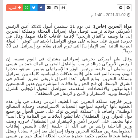
نسخة للطباعة
حفظ الموضوع
فيسبوك
تويتر
أرسل الى صديق
واتساب
المزيد
2021-01-02 - 1:40 م
مرآة البحرين (خاص):
في يوم 11 سبتمبر/ أيلول 2020 أعلن الرئيس
الأمريكي دونالد ترامب توصل دولة إسرائيل المحتلة ومملكة البحرين
إلى ما وصفه بـ"اتفاق تاريخي" لإقامة علاقات كاملة بينهما. وقال في
تغريدة نشرها على حسابه على موقع التواصل الاجتماعي "تويتر": "الدولة
العربية الثانية [بعد الإمارات] التي تبرم اتفاق سلام مع إسرائيل في 30
يوما".
وقال بيان أميركي بحريني إسرائيلي مشترك في اليوم نفسه، إن
الرئيس الأميركي دونالد ترامب، والعاهل البحريني الملك حمد بن عيسى
بن سلمان آل خليفة، ورئيس الوزراء الإسرائيلي بنيامين نتنياهو، تحدثوا
اليوم، وتمت الموافقة على إقامة علاقات دبلوماسية كاملة بين إسرائيل
ومملكة البحرين. وتابع البيان: "هذا اختراق تاريخي لتعزيز السلام في
الشرق الأوسط. إن فتح الحوار والعلاقات المباشرة بين هذين المجتمعين
الديناميكيين والاقتصادات المتقدمة، سيواصل التحول الإيجابي للشرق
الأوسط ويزيد الاستقرار والأمن والازدهار في المنطقة".
وزير خارجية مملكة البحرين عبد اللطيف الزياني وصف في بيان هذه
الخطوة بأنها "واقعية لمواجهة التحديات الاستراتيجية، وحماية المصالح
الوطنية". وأضاف بأن "مملكة البحرين تؤكد على حسن الجوار مع جميع
دول الجوار، ودول المنطقة"، عاداً تطبيع العلاقات بين المنامة و"تل أبيب"
بأنها ستعمل على "تعزيز الأمن والاستقرار في المنطقة". \بدوره وصف
وزير الداخلية راشد بن عبد الله آل خليفة "إعلان تأسيس العلاقات
الدبلوماسية بين مملكة البحرين ودولة إسرائيل يعد إجراء سيادياً ويمثل
موقفاً شجاعاً يعكس حكمة حضرة صاحب الجلالة الملك حمد بن عيسى