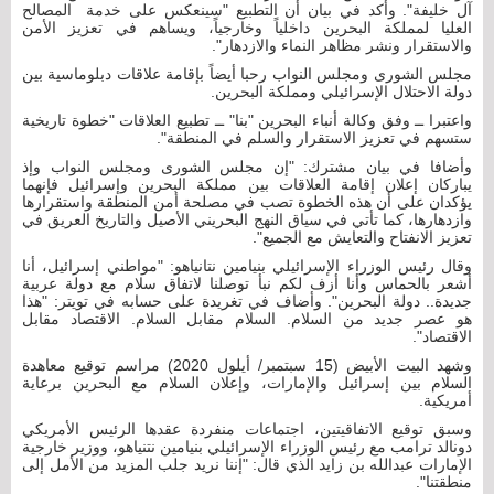
آل خليفة". وأكد في بيان أن التطبيع "سينعكس على خدمة المصالح
العليا لمملكة البحرين داخلياً وخارجياً، ويساهم في تعزيز الأمن
والاستقرار ونشر مظاهر النماء والازدهار".
مجلس الشورى ومجلس النواب رحبا أيضاً بإقامة علاقات دبلوماسية بين
دولة الاحتلال الإسرائيلي ومملكة البحرين.
واعتبرا ــ وفق وكالة أنباء البحرين "بنا" ــ تطبيع العلاقات "خطوة تاريخية
ستسهم في تعزيز الاستقرار والسلم في المنطقة".
وأضافا في بيان مشترك: "إن مجلس الشورى ومجلس النواب وإذ
يباركان إعلان إقامة العلاقات بين مملكة البحرين وإسرائيل فإنهما
يؤكدان على أن هذه الخطوة تصب في مصلحة أمن المنطقة واستقرارها
وازدهارها، كما تأتي في سياق النهج البحريني الأصيل والتاريخ العريق في
تعزيز الانفتاح والتعايش مع الجميع".
وقال رئيس الوزراء الإسرائيلي بنيامين نتانياهو: "مواطني إسرائيل، أنا
أشعر بالحماس وأنا أزف لكم نبأ توصلنا لاتفاق سلام مع دولة عربية
جديدة.. دولة البحرين". وأضاف في تغريدة على حسابه في تويتر: "هذا
هو عصر جديد من السلام. السلام مقابل السلام. الاقتصاد مقابل
الاقتصاد".
وشهد البيت الأبيض (15 سبتمبر/ أيلول 2020) مراسم توقيع معاهدة
السلام بين إسرائيل والإمارات، وإعلان السلام مع البحرين برعاية
أمريكية.
وسبق توقيع الاتفاقيتين، اجتماعات منفردة عقدها الرئيس الأمريكي
دونالد ترامب مع رئيس الوزراء الإسرائيلي بنيامين نتنياهو، ووزير خارجية
الإمارات عبدالله بن زايد الذي قال: "إننا نريد جلب المزيد من الأمل إلى
منطقتنا".