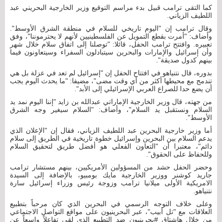
كما التقى ترامب قبيل بدء مراسم التوقيع وزير الخارجية البحريني عبد
اللطيف الزياني.
وقال ترامب إن "اليوم تاريخي للسلام في منطقة الشرق الأوسط".
وأضاف: "أمرت بقطع التمويل عن الفلسطينيين لأنهم لا يحترموننا"، وفق
تعبيره. وافتتح ترامب الحفل، قائلا: "توصلنا إلى اتفاق سلام خلال شهر
وأن إسرائيل والإمارات والبحرين سيتبادلون السفراء وسيتعاونون فيما
بينهم كدول صديقة".
بدوره، قال نتنياهو في افتتاح الحفل إن "إسرائيل لم تعد في عزلة بل هي
تندمج مع محيطها أكثر من أي وقت مضى"، مضيفا: "ما يحدث اليوم يجب
أن يضع حدا للصراع العربي الإسرائيلي إلى الأبد".
من جهته، قال وزير الخارجية الإماراتي عبدالله بن زايد "إننا اليوم نمد يد
السلام ونستقبل يد السلام"، وأضاف: "السلام سيغير وجه الشرق
الأوسط".
أما وزير خارجية البحرين عبد اللطيف الزياني، فقال إن "الإعلان الذي
يدعم السلام بين البحرين وإسرائيل خطوة تاريخية في الطريق إلى سلام
دائم"، معتبرا أن "التعاون الفعلي هو أفضل طريق لتحقيق السلام
وللحفاظ على الحقوق".
وحضر الحفل حشد من المسؤولين الأمريكيين، بينهم مستشار ترامب
جاريد كوشنر ووزير الخارجية مايك بومبيو، بالإضافة إلى السيدة
الامريكية الأولى ميلانيا ترامب وزوجة رئيس وزراء إسرائيل سارة
نتنياهو.
وعلى خلاف التوجه الرسمي في البحرين الذي كان مرحباً بتطبيع
العلاقات مع "تل أبيب"، عبر البحرينيون على مواقع التواصل الاجتماعي
من خلال هاشتاق #بحرينيون_ضد_التطبيع الذي لقي تفاعلاً واسعاً عن