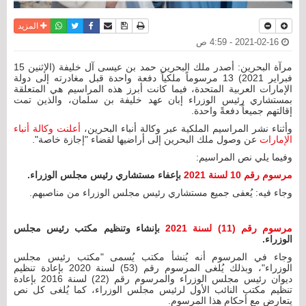
نسخة للطباعة
حفظ الموضوع
فيسبوك
تويتر
أرسل الى صديق
واتساب
المزيد
2021-02-16 - 4:59 ص
مرآة البحرين: أصدر ملك البحرين حمد بن عيسى آل خليفة (الإثنين 15
فبراير 2021) 13 مرسوماً ملكياً دفعة واحدة قبل مغادرته إلى دولة
الإمارات العربية المتحدة، فيما كانت أبرز هذه المراسيم هي المتعلقة
بمستشاري رئيس الوزراء إبان عهد خليفة بن سلمان، والذين تمت
إقالتهم جميعاً دفعةً واحدة.
وأثناء نشر المراسيم الملكية عبر وكالة أنباء البحرين،
أعلنت وكالة أنباء
الإمارات
عن وصول ملك البحرين إلى أراضيها لقضاء "إجازة خاصة".
وفيما يلي نص المراسيم:
مرسوم رقم 10 لسنة 2021
بإعفاء مستشاري رئيس مجلس الوزراء.
وجاء فيه: يُعفى جميع مستشاري رئيس مجلس الوزراء من مناصبهم.
مرسوم رقم (11) لسنة 2021
بإنشاء وتنظيم مكتب رئيس مجلس
الوزراء.
وجاء في المرسوم أنه يُنشأ مكتب يُسمى "مكتب رئيس مجلس
الوزراء"، وبذلك يُلغى المرسوم رقم (53) لسنة 2020 بإعادة تنظيم
ديوان رئيس مجلس الوزراء والمرسوم رقم (22) لسنة 2016 بإعادة
تنظيم مكتب النائب الأول لرئيس مجلس الوزراء، كما يُلغى كل نص
يتعارض مع أحكام هذا المرسوم.