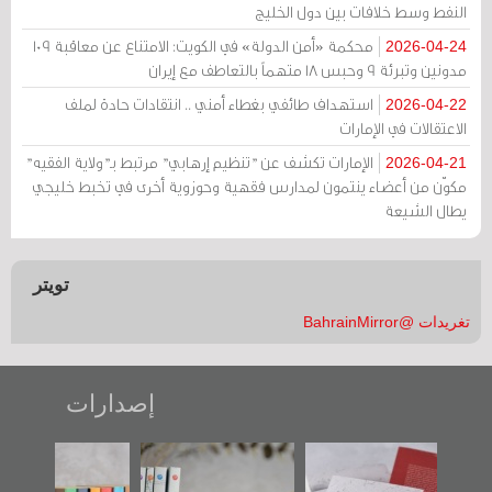
النفط وسط خلافات بين دول الخليج
محكمة «أمن الدولة» في الكويت: الامتناع عن معاقبة 109
2026-04-24
مدونين وتبرئة 9 وحبس 18 متهماً بالتعاطف مع إيران
استهداف طائفي بغطاء أمني .. انتقادات حادة لملف
2026-04-22
الاعتقالات في الإمارات
الإمارات تكشف عن "تنظيم إرهابي" مرتبط بـ"ولاية الفقيه"
2026-04-21
مكوّن من أعضاء ينتمون لمدارس فقهية وحوزوية أخرى في تخبط خليجي
يطال الشيعة
تويتر
تغريدات @BahrainMirror
إصدارات
تصنيف موضوعي
"مرآة البحرين"
«وطن عكر» رواية