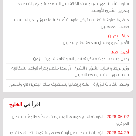
ساوث تشاينا مورنينغ بوست: الخلاف بين السعودية والإمارات يهدد
بتمزيق الشرق الأوسط
منظمة حقوقية تطالب بفرض عقوبات أمريكية على وزير بحريني بسبب
تعذيب المعتقلين
مرآة البحرين
الأمير أندرو وغسل سمعة نظام البحرين
أحمد رضي
رحيل جسدي، وولادة فكرية: نصر الله وثقافة تجاوزت الزمن
وزير بريطاني سابق لشؤون الشرق الأوسط متهم بخرق قواعد الشفافية
بسبب دور استشاري في البحرين
وسط انتقادات للزيارة .. ملك بريطانيا يستضيف ملك البحرين في وندسور
اقرأ في
الخليج
الكويت: الحاج موسى المسري شهيداً مظلومًا بالسجن
2026-06-02
المركزي
الإمارات تنسحب من أوبك في ضربة قوية لتحالف منتجي
2026-04-29