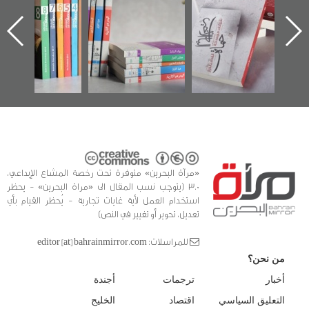
للوثائق البريطانية
تصدر حصاد
جديدة لمعتقل
يقدمه «مركز أوال»
الساحات 2019
عسكري تصدر عن
في سلسلة من 5
«مرآة البحرين»
كتب
«مرآة البحرين» متوفرة تحت رخصة المشاع الإبداعي،
3.0 (يتوجب نسب المقال الى «مراة البحرين» - يحظر
استخدام العمل لأية غايات تجارية - يُحظر القيام بأي
تعديل، تحوير أو تغيير في النص)
للمراسلات: editor [at] bahrainmirror.com
من نحن؟
أخبار
ترجمات
أجندة
التعليق السياسي
اقتصاد
الخليج