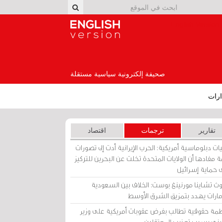
English Version
صحيفة إلكترونية سياسية مستقلة
رات
تقارير
ترجمات
اقتصاد
ات دبلوماسية أمريكية: الحرب الإيرانية أدت إلى تصورات
 مفادها أن الولايات المتحدة تخلت عن البحرين للتركيز
 حماية إسرائيل
ث تشاينا مورنينغ بوست: الخلاف بين السعودية
إمارات يهدد بتمزيق الشرق الأوسط
مة حقوقية تطالب بفرض عقوبات أمريكية على وزير
يني بسبب تعذيب المعتقلين