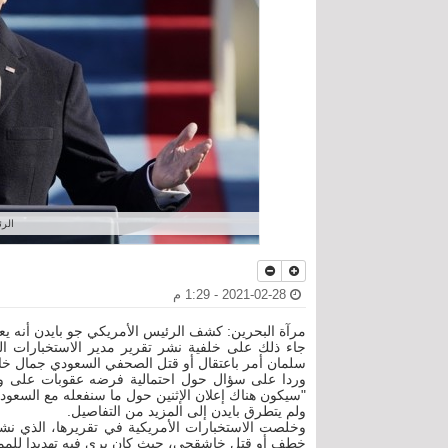
الرئ
2021-02-28 - 1:29 م
مرآة البحرين: كشف الرئيس الأمريكي جو بايدن أنه يعتزم
جاء ذلك على خلفية نشر تقرير مدير الاستخبارات ال
سلمان أمر باعتقال أو قتل الصحفي السعودي جمال خ
وردا على سؤال حول احتمالية فرضه عقوبات على و
"سيكون هناك إعلان الإثنين حول ما سنفعله مع السعود
ولم يتطرق بايدن إلى المزيد من التفاصيل.
وخلصت الاستخبارات الأمريكية في تقريرها، الذي ن
خطف أو قتل خاشقجي، حيث كان يرى فيه تهديدا للمملكة،