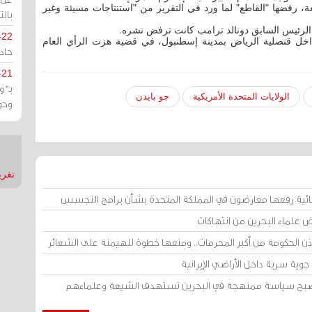
عة، رفضها "القاطع" لما ورد في التقرير من "استنتاجات مسيئة وغير
بالت
 الرئيس السابق دونالد ترامب كانت ترفض نشره.
-22
خاشقجي في 2 أكتوبر/ تشرين الأول 2018، داخل قنصلية الرياض بمدينة إسطنبول، في قضية هزت الرأي العام
حادة
-21
بـ"
الولايات المتحدة الأمريكية
جو بايدن
وحو
تغريدات
ائية رفعها معارضون في المملكة المتحدة بشأن برامج التجسس
ض علماء البحرين من انتهاكات
إذن الحكومة من أكبر المحرمات.. ومنعها خطوة للهيمنة على الشعائر
وية سرية داخل الأراضي الإيرانية
 أصبح سياسة ممنهجة في البحرين تستهدف الشيعة وعلماءهم