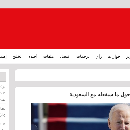
ير
حوارات
رأي
ترجمات
اقتصاد
ملفات
أجندة
الخليج
إصدا
برقي
عامة
ين حول ما سيفعله مع السعودية
على
ساو
وال
منظ
بحر