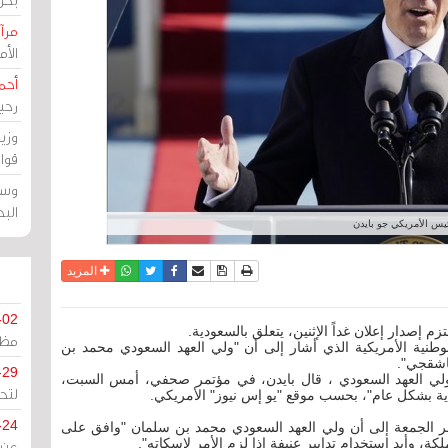
مرآة
الأ
أحم
رحي
وزي
قوا
وسط
الب
يس الأمريكي جو بايدن
نسخة للطباعة
حفظ الموضوع
فيسبوك
تويتر
أرسل الى صديق
واتساب
المزيد
-02
 إصدار إعلان غداً الإثنين، يتعلق بالسعودية.
مظل
وطنية الأمريكية الذي أشار إلى أن "ولي العهد السعودي محمد بن
اشقجي".
-29
لي العهد السعودي ، قال بايدن، في مؤتمر صحفي، أمس السبت،
لتح
ية بشكل عام"، بحسب موقع "يو إس نيوز" الأمريكي.
-24
شر الجمعة إلى أن ولي العهد السعودي محمد بن سلمان "وافق على
 وأيد استخدام تدابير عنيفة إذا لزم الأمر لإسكاته".