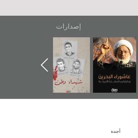
إصدارات
عاشوراء البحرين...
شهداء وطن
«جَوْ»: رواية
ويكيليكس السفارة
المعتقل جهاد
الأمريكية
أجندة