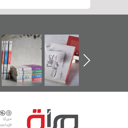
تدشين كتاب "من
"حماة الباب الأخير":
تصنيف موضوعي
أهل الجنة" عن
الإصدار الأول عن
للوثائق البريطانية
الشهيد سيد كاظم
اعتصام الدراز
يقدمه «مركز أوال»
السهلاوي في ذكراه
وأحداث ساحة
في سلسلة من 5
الفداء لمركز أوال
كتب
للدراسات والتوثيق
«مرآة 