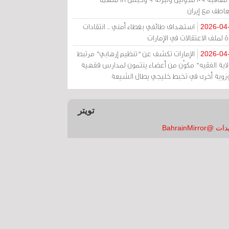
عاطف مع إيران
استهداف طائفي بغطاء أمني .. انتقادات
2026-04
 لملف الاعتقالات في الإمارات
الإمارات تكشف عن "تنظيم إرهابي" مرتبط
2026-04
ولاية الفقيه" مكوّن من أعضاء ينتمون لمدارس فقهية
زوية أخرى في تخبط خليجي يطال الشيعة
تويتر
 @BahrainMirror