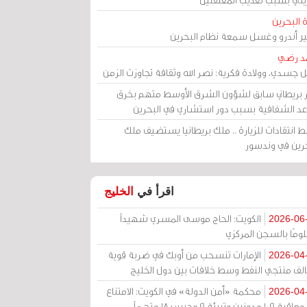
 البحرين
مير أندرو وغسل سمعة نظام البحرين
د رضي
ل جسدي، وولادة فكرية: نصر الله وثقافة تجاوزت الزمن
ر بريطاني سابق لشؤون الشرق الأوسط متهم بخرق
عد الشفافية بسبب دور استشاري في البحرين
 انتقادات للزيارة .. ملك بريطانيا يستضيف ملك
حرين في وندسور
اقرأ في
الخليج
الكويت: الحاج موسى المسري شهيداً
2026-06
ومًا بالسجن المركزي
الإمارات تنسحب من أوبك في ضربة قوية
2026-04
الف منتجي النفط وسط خلافات بين دول الخليج
محكمة «أمن الدولة» في الكويت: الامتناع
2026-04
عن معاقبة 109 مدونين وتبرئة 9 وحبس 18 متهماً