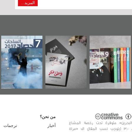
المزيد...
"مرآة البحرين"
«وطن عكر» رواية
حصاد 2017
تصدر حصاد
جديدة لمعتقل
الساحات 2019
عسكري تصدر عن
«مرآة البحرين»
من نحن؟
البحرين» متوفرة تحت رخصة المشاع
أخبار
ترجمات
الإبداعي، 3.0 (يتوجب نسب المقال الى «مراة