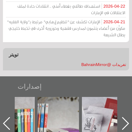
استهداف طائفي بغطاء أمني .. انتقادات حادة لملف
2026-04-22
الاعتقالات في الإمارات
الإمارات تكشف عن "تنظيم إرهابي" مرتبط بـ"ولاية الفقيه"
2026-04-21
مكوّن من أعضاء ينتمون لمدارس فقهية وحوزوية أخرى في تخبط خليجي
يطال الشيعة
تويتر
تغريدات @BahrainMirror
إصدارات
"حماة الباب الأخير":
تصنيف موضوعي
"مرآة البحرين"
الإصدار الأول عن
للوثائق البريطانية
تصدر حصاد
اعتصام الدراز
يقدمه «مركز أوال»
الساحات 2019
ه
وأحداث ساحة
في سلسلة من 5
الفداء لمركز أوال
كتب