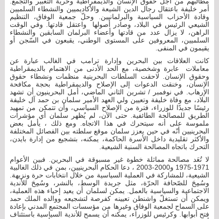
مطالبهم من أجل حقوق الإنسان والديمقراطية وحرية التعبير والتجمع.
أمر خليفة باعتقال رجال الدين الشيعة والأكاديميين والنشطاء السلميين
وقادة الأحزاب السياسية والبرلمانيين. وحلّ جمعية الوفاق، التنظيم
الشيعي الرئيس في البلاد، وصادر أصولها واعتقل قادتها. وفي الوقت
الراهن، لا يزال عدد من قادتها وأعضاء البرلمان السابقين والنشطاء
السلميين، المعروفين على المستوى الوطني، يقبعون في السّجن أو
يقيمون في المنفى.
كانت العلاقات بين البحرين وإدارة ترامب في الغالب عبارة عن
معاملات عابرة وشخصية، مع الحد الأدنى من الاهتمام بالديمقراطية
وحقوق الإنسان. لاحقت السلطات البحرينية منظمات ونشطاء حقوق
الإنسان، وخنقت الدعوات إلى الإصلاح والديمقراطية بحجة مكافحة
الإرهاب. في نوفمبر / تشرين الثاني الماضي، أمل البحرينيون أن تشهد
البلاد، مع وفاة خليفة وتعيين ولي العهد الأمير سلمان بن حمد آل خليفة
رئيسًا جديدًا للوزراء، فترة من الإصلاح السياسي، وأن تتمكن من تمهيد
الطريق للمصالحة الطائفية. حتى الآن، لم يُظهر سلمان أي مؤشرات
ملموسة على أنه سيتحرك في هذا الاتجاه. ومع ذلك ، يأمل بعض
البحرينيين أنّه في حين يعزز سلمان موقع سلطته بين الفصائل المختلفة
والأكثر تقليدية داخل الأسرة الحاكمة، يمكنه، بتشجيع من إدارة بايدن،
التحرك باتجاه المصالحة السنية الشيعية.
لا تُعَد مصالحة مماثلة خطوة غير مسبوقة في البحرين. فبين الأعوام
1971-1975 و2000-2003 ، دعا الحكام البحرينيين، بمن في ذلك الغالبية
الشيعية، للمشاركة في العملية السياسية من خلال انتخابات حرة ونزيهة.
وسُمِحَ للصّحافة الحرّة، مثل جريدة الوسط، بالنشر، وسُمِحَ للأندية
الاجتماعية والسياسية بالعمل. يمكن لسلمان أن يعيد إحياء هذه العملية،
ويمكن أن تستغلّ واشنطن تعيينه كفرصة لتشجيعه ووالده الملك حمد
على السماح لجمعية الوفاق وغيرها من مؤسسات المجتمع المدني بإعادة
فتح أبوابها. وكرئيس للوزراء، يمكنه أن يسمح للأندية السياسية باستئناف