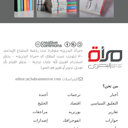
للدراسات والتوثيق
«مرآة البحرين» متوفرة تحت رخصة المشاع الإبداعي،
3.0 (يتوجب نسب المقال الى «مراة البحرين» - يحظر
استخدام العمل لأية غايات تجارية - يُحظر القيام بأي
تعديل، تحوير أو تغيير في النص)
للمراسلات: editor [at] bahrainmirror.com
من نحن؟
أخبار
ترجمات
أجندة
التعليق السياسي
اقتصاد
الخليج
تقارير
بورتريه
مراجعات
حوارات
انفوجرافك
إصدارات