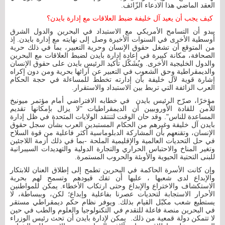
العقد الماضي هذا الادعاء الزّائف.
كيف يجب أن يعيد آل خليفة ضبط العلاقات مع إدارة بايدن؟
يبدو أن التسامح الأمريكي مع الاستبداد في البحرين والدول الشرق
أوسطية الأخرى في السنوات الأخيرة وصل إلى نهايته مع إدارة بايدن. إذ
من المتوقع أن تشغل حقوق الإنسان وحرية التعبير، بما في ذلك حرية
الصحافة، مكانة كبيرة في إعادة إدارة بايدن لضبط العلاقات مع البحرين
والدول الخليجية الأخرى. ويُشَكّل تأكيد الرئيس بايدن على حقوق الإنسان
والديمقراطية وحق الشعوب في التعبير عن آرائها بحرية ومن دون إكراه
إشارة قوية لآل خليفة بأن إدارته تخطط للمساءلة في حجة الحكام
العرب الزائفة التي تربط بين الاستبداد والاستقرار.
مؤخرًا، صرّح الرئيس بايدن في خطابه الافتراضي أمام مؤتمر ميونيخ
للأمن للقادة الأوروبيين أن الديمقراطيات "لا يزال بإمكانها تقديم
المساعدة للناس". وقد حان الوقت لتنتقد الولايات المتحدة في ظل إدارة
بايدن آل خليفة وغيرهم من الحكام المستبدين العرب بشأن سجل حقوق
الإنسان، وتقنعهم بأن المشاركة الدبلوماسية أكثر فاعلية من قوة السلاح
في حل التحديات العالمية والإقليمية الملحة -بما في ذلك أزمة اللاجئين
وتغير المناخ والاحتباس الحراري والتجارة الدولية والتهديدات السيبرانية
للبنى التحتية الحيوية والأوبئة والحروب المستمرة.
وإن كانت الأسرة الحاكمة في البحرين تطمح إلى إطلاق العنان للابتكار
والإبداع لدى شعبها ، عليها أن تفك قيودهم وتسمح لهم بحرية
الاستكشاف والاختراع والإبداع وحتى ارتكاب الأخطاء. يمكن للمواطنين
الأحرار الاستجابة لتحديات عصرنا بفاعلية وإبداع؛ لكن، وببساطة، لا
يستطيع شعب مكبّل القيام بذلك. ويوفر نظام حكم ديمقراطي مستقر
في البحرين منصة فاعلة للتقدم في التكنولوجيا والعلوم والطب في حين
لا تتمكن دولة قمعية من ذلك. يمكن لإدارة بايدن أن تحث رئيس الوزراء