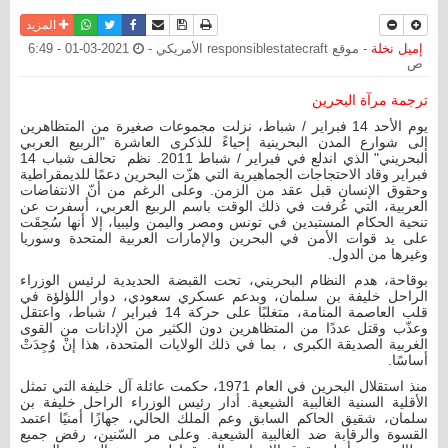
نسخة للطباعة
حفظ الموضوع
فيسبوك
تويتر
أرسل الى صديق
واتساب
المزيد
إميل نخلة
- موقع responsiblestatecraft الأمريكي -
2021-03-01 - 6:49
ص
ترجمة مرآة البحرين
يوم الأحد 14 فبراير / شباط، نزلت مجموعات صغيرة من المتظاهرين
إلى شوارع المدن البحرينية إحياءً للذكرى العاشرة "الربيع العربي
البحريني" الذي اندلع في فبراير / شباط 2011. نظم تحالف شباب 14
فبراير وقاد الاحتجاجات الجماهيرية التي هزّت البحرين دعمًا للديمقراطية
وحقوق الإنسان قبل عقد من الزمن. وعلى الرغم من أنّ الانتفاضات
العربية، التي عُرفت في ذلك الوقت باسم الربيع العربي، أسفرت عن
تنحية الحكام المستبدين في تونس ومصر واليمن وليبيا، إلا أنها سُحِقَت
على يد قوات الأمن في البحرين والإمارات العربية المتحدة وسوريا
وغيرها من الدول.
بوقاحة، هدم النظام البحريني، تحت القبضة الحديدية لرئيس الوزراء
الراحل خليفة بن سلمان، وبدعم عسكري سعودي، دوار اللؤلؤة في
قلب العاصمة المنامة، متغلبًا على حركة 14 فبراير / شباط، واعتقل
وعذّب وقتل عددًا من المتظاهرين دون الكثير من الإدانات من القوى
الغربية الصديقة الكبرى ، بما في ذلك الولايات المتحدة، هذا إنْ وُجِدَتْ
أساسًا.
منذ استقلال البحرين في العام 1971، حكمت عائلة آل خليفة التي تمثل
الأقلية السنية الغالبية الشيعية. أدار رئيس الوزراء الراحل خليفة بن
سلمان، شقيق الحاكم السابق وعم الملك الحالي، جهازًا أمنيًا اعتمد
القسوة والرقابة ضد الغالبية الشيعية. وعلى مر السّنين، رفض جميع