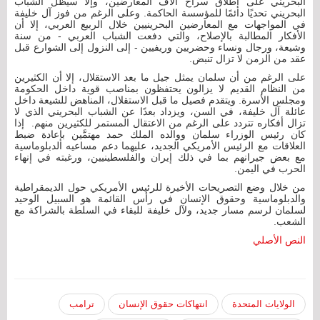
البحريني على إطلاق سراح آلاف المعارضين، وإلا سيظل الشباب
البحريني تحديًا دائمًا للمؤسسة الحاكمة. وعلى الرغم من فوز آل خليفة
في المواجهات مع المعارضين البحرينيين خلال الربيع العربي، إلا أن
الأفكار المطالبة بالإصلاح، والتي دفعت الشباب العربي - من سنة
وشيعة، ورجال ونساء وحضريين وريفيين - إلى النزول إلى الشوارع قبل
عقد من الزمن لا تزال تنبض.
على الرغم من أن سلمان يمثل جيل ما بعد الاستقلال، إلا أن الكثيرين
من النظام القديم لا يزالون يحتفظون بمناصب قوية داخل الحكومة
ومجلس الأسرة. ويتقدم فصيل ما قبل الاستقلال، المناهض للشيعة داخل
عائلة آل خليفة، في السن، ويزداد بعدًا عن الشباب البحريني الذي لا
تزال أفكاره تتردد على الرغم من الاعتقال المستمر للكثيرين منهم. إذا
كان رئيس الوزراء سلمان ووالده الملك حمد مهتمَّين بإعادة ضبط
العلاقات مع الرئيس الأمريكي الجديد، عليهما دعم مساعيه الدبلوماسية
مع بعض جيرانهم بما في ذلك إيران والفلسطينيين، ورغبته في إنهاء
الحرب في اليمن.
من خلال وضع التصريحات الأخيرة للرئيس الأمريكي حول الديمقراطية
والدبلوماسية وحقوق الإنسان في رأس القائمة هو السبيل الوحيد
لسلمان لرسم مسار جديد، ولآل خليفة للبقاء في السلطة بالشراكة مع
الشعب.
النص الأصلي
الولايات المتحدة
انتهاكات حقوق الإنسان
ترامب