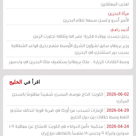
تعذيب المعتقلين
مرآة البحرين
الأمير أندرو وغسل سمعة نظام البحرين
أحمد رضي
رحيل جسدي، وولادة فكرية: نصر الله وثقافة تجاوزت الزمن
وزير بريطاني سابق لشؤون الشرق الأوسط متهم بخرق قواعد الشفافية
بسبب دور استشاري في البحرين
وسط انتقادات للزيارة .. ملك بريطانيا يستضيف ملك البحرين في وندسور
اقرأ في
الخليج
الكويت: الحاج موسى المسري شهيداً مظلومًا بالسجن
2026-06-02
المركزي
الإمارات تنسحب من أوبك في ضربة قوية لتحالف منتجي
2026-04-29
النفط وسط خلافات بين دول الخليج
محكمة «أمن الدولة» في الكويت: الامتناع عن معاقبة 109
2026-04-24
مدونين وتبرئة 9 وحبس 18 متهماً بالتعاطف مع إيران