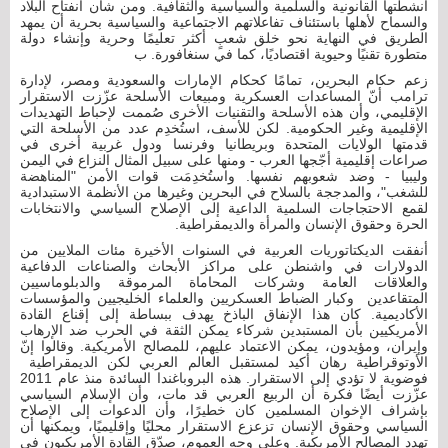
أنشطتها القانونية والسلمية والسياسية والثقافية. ومن شأن انفتاح البلاد
والسماح لأهلها باستئناف تفاعلاتهم الاجتماعية والسياسية بحرية أن يمهد
الطريق في النهاية نحو خلق شعبٍ أكثر تعليمًا وحرية وإنشاء دولة
متطورة تقنيًا وحيوية اقتصاديًا، كما في سنغافورة. ب
زعم حكام البحرين، تمامًا كحكام الإمارات والسعودية ومصر، لإدارة
ترامب أنّ المساعدات العسكرية ومبيعات الأسلحة عزّزت الاستقرار
الإقليمي، وأن هذه الأسلحة والتقنيات الأخرى صُممت لإحباط التهديدات
الإقليمية وغير الحكومية. لكن للأسف، استُخدِم عدد من الأسلحة التي
قدمتها الولايات المتحدة وبريطانيا وفرنسا ودول غربية أخرى في
صراعات إقليمية أجّجها العرب - ومنها على سبيل المثال النزاع في اليمن
وليبيا - وضد شعوبهم نفسها. واستُخدِمَت قوات الأمن "المناهضة
للشغب"، والمدججة بالسلاح في البحرين وغيرها من الأنظمة الاستبدادية
لقمع الاحتجاجات السلمية الداعية إلى الإصلاح السياسي والانتخابات
الحرة وحقوق الإنسان والمرأة والديمقراطية.
أنفقت الديكتاتوريات العربية في السنوات الأخيرة مئات الملايين من
الدولارات في واشنطن على مراكز الأبحاث والصناعات الدفاعية
والعلاقات العامة وشركات المحاماة المرموقة والدبلوماسيين
المتقاعدين وكبار الضباط العسكريين والعلماء الخليجيين والمؤسسات
الأكاديمية. كان هذا الإنفاق الباذخ يهدف ببساطة إلى إقناع القادة
الأمريكيين بأن المستبدين شركاء يمكن الثقة في الحرب ضد الإرهاب
وإيران، ومؤيدون، يمكن الاعتماد عليهم، للمصالح الأمريكية. وقالوا إنّ
الأوتوقراطية رهان أكيد لمستقبل العالم العربي لكن الديمقراطية
فوضوية لا تؤدي إلى الاستقرار. هذه البروباغندا السائدة منذ عام 2011
عزّزت أيضًا فكرة أن الربيع العربي قد مات، وأن الإسلام السياسي
بإشراف الإخوان المسلمين كان خطيرًا، وأن الدعوات إلى الإصلاح
السياسي وحقوق الإنسان تزعزع الاستقرار محليًا وإقليميًا، ويمكنها أن
تهدد المصالح الأمريكية. وعلى وجه العموم، صدّق القادة الأمريكيون في