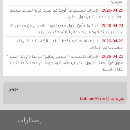
المركزي
الإمارات تنسحب من أوبك في ضربة قوية لتحالف منتجي
2026-04-29
النفط وسط خلافات بين دول الخليج
محكمة «أمن الدولة» في الكويت: الامتناع عن معاقبة 109
2026-04-24
مدونين وتبرئة 9 وحبس 18 متهماً بالتعاطف مع إيران
استهداف طائفي بغطاء أمني .. انتقادات حادة لملف
2026-04-22
الاعتقالات في الإمارات
الإمارات تكشف عن "تنظيم إرهابي" مرتبط بـ"ولاية الفقيه"
2026-04-21
مكوّن من أعضاء ينتمون لمدارس فقهية وحوزوية أخرى في تخبط خليجي
يطال الشيعة
تويتر
تغريدات @BahrainMirror
إصدارات