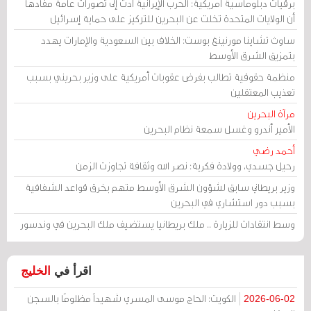
برقيات دبلوماسية أمريكية: الحرب الإيرانية أدت إلى تصورات عامة مفادها
أن الولايات المتحدة تخلت عن البحرين للتركيز على حماية إسرائيل
ساوث تشاينا مورنينغ بوست: الخلاف بين السعودية والإمارات يهدد
بتمزيق الشرق الأوسط
منظمة حقوقية تطالب بفرض عقوبات أمريكية على وزير بحريني بسبب
تعذيب المعتقلين
مرآة البحرين
الأمير أندرو وغسل سمعة نظام البحرين
أحمد رضي
رحيل جسدي، وولادة فكرية: نصر الله وثقافة تجاوزت الزمن
وزير بريطاني سابق لشؤون الشرق الأوسط متهم بخرق قواعد الشفافية
بسبب دور استشاري في البحرين
وسط انتقادات للزيارة .. ملك بريطانيا يستضيف ملك البحرين في وندسور
اقرأ في
الخليج
الكويت: الحاج موسى المسري شهيداً مظلومًا بالسجن
2026-06-02