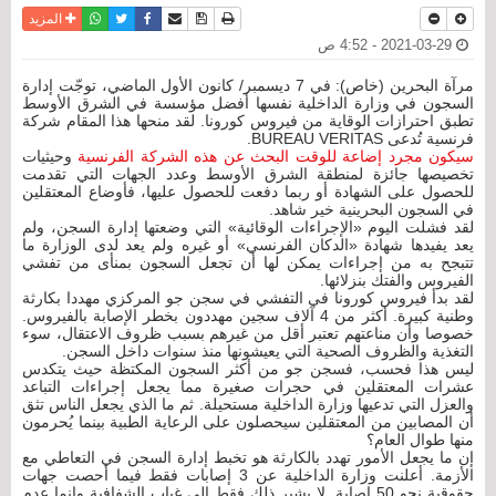
نسخة للطباعة
حفظ الموضوع
فيسبوك
تويتر
أرسل الى صديق
واتساب
المزيد
2021-03-29 - 4:52 ص
مرآة البحرين (خاص): في 7 ديسمبر/ كانون الأول الماضي، توجّت إدارة
السجون في وزارة الداخلية نفسها أفضل مؤسسة في الشرق الأوسط
تطبق احترازات الوقاية من فيروس كورونا. لقد منحها هذا المقام شركة
فرنسية تُدعى BUREAU VERITAS.
سيكون مجرد إضاعة للوقت البحث عن هذه الشركة الفرنسية
وحيثيات
تخصيصها جائزة لمنطقة الشرق الأوسط وعدد الجهات التي تقدمت
للحصول على الشهادة أو ربما دفعت للحصول عليها، فأوضاع المعتقلين
في السجون البحرينية خير شاهد.
لقد فشلت اليوم «الإجراءات الوقائية» التي وضعتها إدارة السجن، ولم
يعد يفيدها شهادة «الدكان الفرنسي» أو غيره ولم يعد لدى الوزارة ما
تتبجح به من إجراءات يمكن لها أن تجعل السجون بمنأى من تفشي
الفيروس والفتك بنزلائها.
لقد بدأ فيروس كورونا في التفشي في سجن جو المركزي مهددا بكارثة
وطنية كبيرة. أكثر من 4 آلاف سجين مهددون بخطر الإصابة بالفيروس.
خصوصا وأن مناعتهم تعتبر أقل من غيرهم بسبب ظروف الاعتقال، سوء
التغذية والظروف الصحية التي يعيشونها منذ سنوات داخل السجن.
ليس هذا فحسب، فسجن جو من أكثر السجون المكتظة حيث يتكدس
عشرات المعتقلين في حجرات صغيرة مما يجعل إجراءات التباعد
والعزل التي تدعيها وزارة الداخلية مستحيلة. ثم ما الذي يجعل الناس تثق
أن المصابين من المعتقلين سيحصلون على الرعاية الطبية بينما يُحرمون
منها طوال العام؟
إن ما يجعل الأمور تهدد بالكارثة هو تخبط إدارة السجن في التعاطي مع
الأزمة. أعلنت وزارة الداخلية عن 3 إصابات فقط فيما أحصت جهات
حقوقية نحو 50 إصابة. لا يشير ذلك فقط إلى غياب الشفافية وإنما عدم