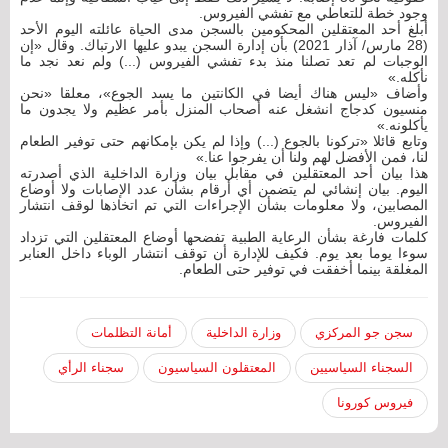
وجود خطة للتعاطي مع تفشي الفيروس.
أبلغ أحد المعتقلين المحكومين بالسجن مدى الحياة عائلته اليوم الأحد
(28 مارس/ آذار 2021) بأن إدارة السجن يبدو عليها الارتباك. وقال «إن
الوجبات لم تعد تصلنا منذ بدء تفشي الفيروس (...) ولم نعد نجد ما
نأكله.»
وأضاف «ليس هناك أيضا في الكانتين ما يسد الجوع»، معلقا «نحن
منسيون كدجاج انشغل عنه أصحاب المنزل بأمر عظيم ولا يجدون ما
يأكلونه.»
وتابع قائلا «تركونا بالجوع (...) وإذا لم يكن بإمكانهم حتى توفير الطعام
لنا، فمن الأفضل لهم ولنا أن يفرجوا عنا.»
هذا بيان أحد المعتقلين في مقابل بيان وزارة الداخلية الذي أصدرته
اليوم. بيان إنشائي لم يتضمن أي أرقام بشأن عدد الإصابات ولا أوضاع
المصابين، ولا معلومات بشأن الإجراءات التي تم اتخاذها لوقف انتشار
الفيروس.
كلمات فارغة بشأن الرعاية الطبية تفضحها أوضاع المعتقلين التي تزداد
سوءا يوما بعد يوم. فكيف للإدارة أن توقف انتشار الوباء داخل العنابر
المغلقة بينما أخفقت في توفير حتى الطعام.
سجن جو المركزي
وزارة الداخلية
أمانة التظلمات
السجناء السياسيين
المعتقلون السياسيون
سجناء الرأي
فيروس كورونا