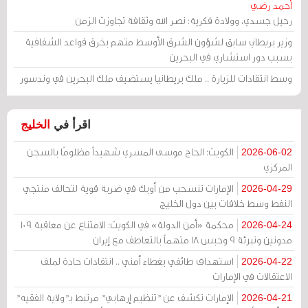
أحمد رضي
رحيل جسدي، وولادة فكرية: نصر الله وثقافة تجاوزت الزمن
وزير بريطاني سابق لشؤون الشرق الأوسط متهم بخرق قواعد الشفافية
بسبب دور استشاري في البحرين
وسط انتقادات للزيارة .. ملك بريطانيا يستضيف ملك البحرين في وندسور
اقرأ في
الخليج
الكويت: الحاج موسى المسري شهيداً مظلومًا بالسجن
2026-06-02
المركزي
الإمارات تنسحب من أوبك في ضربة قوية لتحالف منتجي
2026-04-29
النفط وسط خلافات بين دول الخليج
محكمة «أمن الدولة» في الكويت: الامتناع عن معاقبة 109
2026-04-24
مدونين وتبرئة 9 وحبس 18 متهماً بالتعاطف مع إيران
استهداف طائفي بغطاء أمني .. انتقادات حادة لملف
2026-04-22
الاعتقالات في الإمارات
الإمارات تكشف عن "تنظيم إرهابي" مرتبط بـ"ولاية الفقيه"
2026-04-21