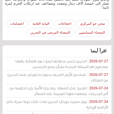
تصل الى خمسة آلاف دينار وتتشدد وتتضاعف عند ارتكاب الجرم لمرة
ثانية".
سجن جو المركزي
احتجاجات
النيابة العامة
اعتصامات
السجناء السياسيين
السجناء المرضى في البحرين
اقرأ أيضا
البحرين تخسر محاولتها لمنع دعوى قضائية رفعها
2026-07-27
معارضون في المملكة المتحدة بشأن برامج التجسس
علماء من الأزهر الشريف يدينون ما يتعرض علماء البحرين
2026-07-27
من انتهاكات
الشيخ عادل الشعلة: ربط زيارة الأئمة بإذن الحكومة من
2026-07-24
أكبر المحرمات.. ومنعها خطوة للهيمنة على الشعائر
وول ستريت جورنال: البحرين نفذت غارات جوية سرية داخل
2026-07-24
الأراضي الإيرانية