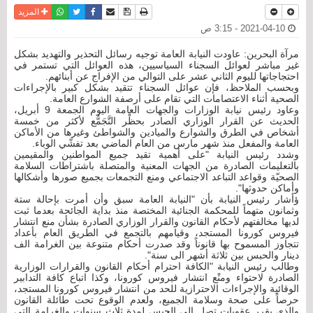
نسخة للطباعة
حفظ الموضوع
فيسبوك
تويتر
أرسل الى صديق
واتساب
المزيد
2021-04-10 - 3:15 ص
مرآة البحرين: عاودت النيابة العامة توجيه رسائل التحذير والتهديد بشكل
غير مباشر لعوائل السجناء السياسيين، هذه العوائل التي تستمر في
احتجاجاتها لليوم الثاني عشر على التوالي من الإفراج عن أبنائهم.
وبحسب الملاحظ، فإن عوائل السجناء تتقيد بشكل كبير بالإجراءات
الصحية أثناء الاعتصامات التي تقام على أرصفة الشوارع العامة.
وعاود رئيس نيابة الوزارات والجهات العامة اليوم الجمعة 9 أبريل،
الحديث عن القرار الوزاري الصادر بحظْر التَّجَمُّع لأكثر من خمسة
أشخاص في الطرق والشوارع والميادين والشواطئ وغيرها من الأماكن
العامة والمفعل منذ شهر مارس من العام الماضي بعد تفشّي الوباء.
وشدد رئيس النيابة "على أهمية تقيد جميع المواطنين والمقيمين
بالتعليمات الصادرة من الجهات المعنية والمتصلة باشتراطات السلامة
الصحيّة وقواعد التباعد الاجتماعي ومنع التجمعات بجميع صورها وأشكالها
وأماكن حدوثها".
ؤأشار رئيس النيابة بأن "النيابة العامة سبق وأن أمرت بإحالة ستة
وثمانون متهماً للمحكمة الجنائية المختصة منذ بداية الجائحة بعدما ثبت
لديها مخالفتهم لأحكام القانون والقرار الوزاري الصادرة بشأن منع انتشار
فيروس كورونا المستجد، وقيامهم بالتجمع في الطريق العام بأعداد
تتجاوز المسموح بها قانوناً وقد صدرت أحكام متنوعة بين الغرامة الف
دينار والحبس بين ثلاثة أشهر الى سنة".
وطالب رئيس النيابة "الكافة احترام أحكام القانون والقرارات الوزارية
الصادرة لاحتواء ومنْع انتشار فيروس كورونا، وكذا اتباع كافة التدابير
الوقائية والإجراءات الاحترازية للحد من انتشار فيروس كورونا المستجد،
حرصاً على صحة وسلامة الجميع، ولعدم الوقوع تحت طائلة القانون
والذي يقرر عقوبات تصل إلى الحبس لمدة ثلاث سنوات والغرامة التي