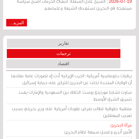
الشيخ عادل الشعلة: انتهاك الحرمات أصبح سياسة
2026-07-19
ممنهجة في البحرين تستهدف الشيعة وعلماءهم
المزيد...
تقارير
ترجمات
اقتصاد
برقيات دبلوماسية أمريكية: الحرب الإيرانية أدت إلى تصورات عامة مفادها
أن الولايات المتحدة تخلت عن البحرين للتركيز على حماية إسرائيل
ساوث تشاينا مورنينغ بوست: الخلاف بين السعودية والإمارات يهدد
بتمزيق الشرق الأوسط
منظمة حقوقية تطالب بفرض عقوبات أمريكية على وزير بحريني بسبب
تعذيب المعتقلين
مرآة البحرين
الأمير أندرو وغسل سمعة نظام البحرين