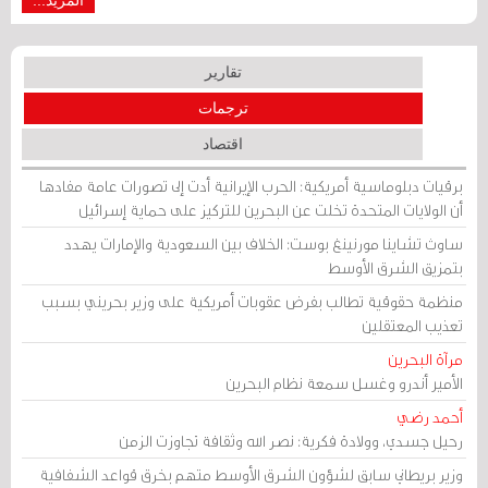
تقارير
ترجمات
اقتصاد
برقيات دبلوماسية أمريكية: الحرب الإيرانية أدت إلى تصورات عامة مفادها
أن الولايات المتحدة تخلت عن البحرين للتركيز على حماية إسرائيل
ساوث تشاينا مورنينغ بوست: الخلاف بين السعودية والإمارات يهدد
بتمزيق الشرق الأوسط
منظمة حقوقية تطالب بفرض عقوبات أمريكية على وزير بحريني بسبب
تعذيب المعتقلين
مرآة البحرين
الأمير أندرو وغسل سمعة نظام البحرين
أحمد رضي
رحيل جسدي، وولادة فكرية: نصر الله وثقافة تجاوزت الزمن
وزير بريطاني سابق لشؤون الشرق الأوسط متهم بخرق قواعد الشفافية