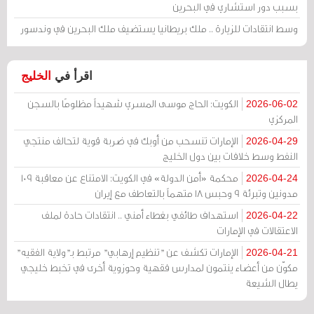
بسبب دور استشاري في البحرين
وسط انتقادات للزيارة .. ملك بريطانيا يستضيف ملك البحرين في وندسور
اقرأ في
الخليج
الكويت: الحاج موسى المسري شهيداً مظلومًا بالسجن
2026-06-02
المركزي
الإمارات تنسحب من أوبك في ضربة قوية لتحالف منتجي
2026-04-29
النفط وسط خلافات بين دول الخليج
محكمة «أمن الدولة» في الكويت: الامتناع عن معاقبة 109
2026-04-24
مدونين وتبرئة 9 وحبس 18 متهماً بالتعاطف مع إيران
استهداف طائفي بغطاء أمني .. انتقادات حادة لملف
2026-04-22
الاعتقالات في الإمارات
الإمارات تكشف عن "تنظيم إرهابي" مرتبط بـ"ولاية الفقيه"
2026-04-21
مكوّن من أعضاء ينتمون لمدارس فقهية وحوزوية أخرى في تخبط خليجي
يطال الشيعة