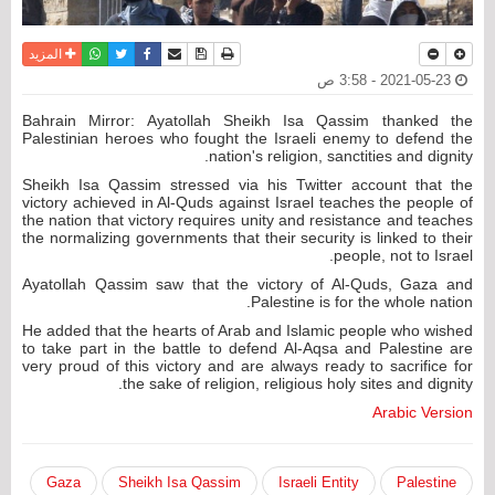
نسخة للطباعة
حفظ الموضوع
فيسبوك
تويتر
أرسل الى صديق
واتساب
المزيد
2021-05-23 - 3:58 ص
Bahrain Mirror: Ayatollah Sheikh Isa Qassim thanked the
Palestinian heroes who fought the Israeli enemy to defend the
nation's religion, sanctities and dignity.
Sheikh Isa Qassim stressed via his Twitter account that the
victory achieved in Al-Quds against Israel teaches the people of
the nation that victory requires unity and resistance and teaches
the normalizing governments that their security is linked to their
people, not to Israel.
Ayatollah Qassim saw that the victory of Al-Quds, Gaza and
Palestine is for the whole nation.
He added that the hearts of Arab and Islamic people who wished
to take part in the battle to defend Al-Aqsa and Palestine are
very proud of this victory and are always ready to sacrifice for
the sake of religion, religious holy sites and dignity.
Arabic Version
Gaza
Sheikh Isa Qassim
Israeli Entity
Palestine