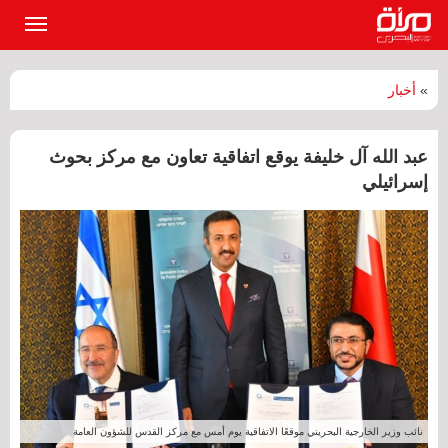
القائمة
الرئيسي
»
أخبار
عبد الله آل خليفة يوقع اتفاقية تعاون مع مركز بحوث
إسرائيلي
نائب وزير الخارجية البحريني موقعًا الاتفاقية يوم أمس مع مركز القدس للشؤون العامة