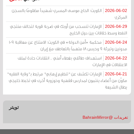
الكويت: الحاج موسى المسري شهيداً مظلومًا بالسجن
2026-06-02
المركزي
الإمارات تنسحب من أوبك في ضربة قوية لتحالف منتجي
2026-04-29
النفط وسط خلافات بين دول الخليج
محكمة «أمن الدولة» في الكويت: الامتناع عن معاقبة 109
2026-04-24
مدونين وتبرئة 9 وحبس 18 متهماً بالتعاطف مع إيران
استهداف طائفي بغطاء أمني .. انتقادات حادة لملف
2026-04-22
الاعتقالات في الإمارات
الإمارات تكشف عن "تنظيم إرهابي" مرتبط بـ"ولاية الفقيه"
2026-04-21
مكوّن من أعضاء ينتمون لمدارس فقهية وحوزوية أخرى في تخبط خليجي
يطال الشيعة
تويتر
تغريدات @BahrainMirror