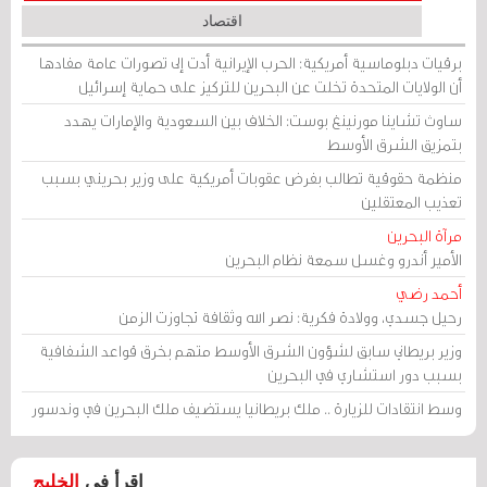
اقتصاد
برقيات دبلوماسية أمريكية: الحرب الإيرانية أدت إلى تصورات عامة مفادها
أن الولايات المتحدة تخلت عن البحرين للتركيز على حماية إسرائيل
ساوث تشاينا مورنينغ بوست: الخلاف بين السعودية والإمارات يهدد
بتمزيق الشرق الأوسط
منظمة حقوقية تطالب بفرض عقوبات أمريكية على وزير بحريني بسبب
تعذيب المعتقلين
مرآة البحرين
الأمير أندرو وغسل سمعة نظام البحرين
أحمد رضي
رحيل جسدي، وولادة فكرية: نصر الله وثقافة تجاوزت الزمن
وزير بريطاني سابق لشؤون الشرق الأوسط متهم بخرق قواعد الشفافية
بسبب دور استشاري في البحرين
وسط انتقادات للزيارة .. ملك بريطانيا يستضيف ملك البحرين في وندسور
اقرأ في
الخليج