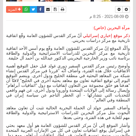
نسخة للطباعة
حفظ الموضوع
فيسبوك
تويتر
أرسل الى صديق
واتساب
المزيد
2021-08-09 - 8:25 م
مرآة البحرين (خاص):
ذكر موقع إخباري إسرائيلي
أنّ مركز القدس للشؤون العامة وقّع اتفاقية
تاريخية مع مركز دراسات بحريني.
وأكّد الموقع إنّ مركز القدس للشؤون العامة وقّع يوم أمس الأحد اتفاقية
تاريخية مع مركز البحرين للدراسات الاستراتيجية والدولية والطاقة
برئاسة نائب وزير الخارجية البحريني الدكتور عبدالله بن أحمد آل خليفة.
وأوضح رئيس مركز القدس السفير دوري غولد قبل حفل التوقيع أهمية
الاتفاقيات خلال هذه الفترة، وأضاف أنّه "قررنا في مركز القدس إنشاء
شبكة من المعاهد البحثية في منطقة الخليج ودول أخرى. وينضم التوقيع
اليوم إلى توقيع اتفاقية تعاون مع معاهد بحثية أخرى في الخليج" لافتًا أن
"هدفنا هو خلق مجموعة من التعاون اتفاقيات مع دول "اتفاقيات أبراهام"
وإيصال رسالة إلى الولايات المتحدة وأوروبا ودول أخرى، عن فهم واقعي
للتحديات التي نتشاركها - أي الخطر الناجم عن سياسة إيران في
المنطقة وفي العالم".
وأضاف السفير جولد أن الحملة البحرية الحالية تثبت أن تعاون معاهد
البحوث مثل مركز البحرين للدراسات الاستراتيجية والدولية والطاقة
مهم للغاية في هذه الفترة، وحتى بعدها.
وأشار الموقع إلى أنّ مركز القدس للشؤون العامة هو أول معهد بحثي
في ​​إسرائيل يوقع اتفاقيات تعاون في كل من الإمارات العربية المتحدة
والبحرين، وينوي توسيع التعاون في إطار اتفاقيات أبراهام، ومع دول