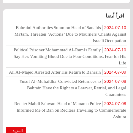
اقرأ أيضا
Bahraini Authorities Summon Head of Sanabis
2024-07-10
Ma'tam, Threaten "Actions" Due to Mourners' Chants Against
Israeli Occupation
Political Prisoner Mohammad Al-Raml's Family
2024-07-10
Say He's Vomiting Blood Due to Poor Conditions, Fear for His
Life
Ali Al-Majed Arrested After His Return to Bahrain
2024-07-09
Yusuf Al-Muhafdha: Convicted Returnees to
2024-07-08
Bahrain Have the Right to a Lawyer, Retrial, and Legal
Guarantees
Reciter Mahdi Sahwan: Head of Manama Police
2024-07-08
Informed Me of Ban on Reciters Traveling to Commemorate
Ashura
المزيد...