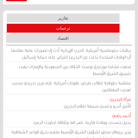
تقارير
ترجمات
اقتصاد
برقيات دبلوماسية أمريكية: الحرب الإيرانية أدت إلى تصورات عامة مفادها
أن الولايات المتحدة تخلت عن البحرين للتركيز على حماية إسرائيل
ساوث تشاينا مورنينغ بوست: الخلاف بين السعودية والإمارات يهدد
بتمزيق الشرق الأوسط
منظمة حقوقية تطالب بفرض عقوبات أمريكية على وزير بحريني بسبب
تعذيب المعتقلين
مرآة البحرين
الأمير أندرو وغسل سمعة نظام البحرين
أحمد رضي
رحيل جسدي، وولادة فكرية: نصر الله وثقافة تجاوزت الزمن
وزير بريطاني سابق لشؤون الشرق الأوسط متهم بخرق قواعد الشفافية