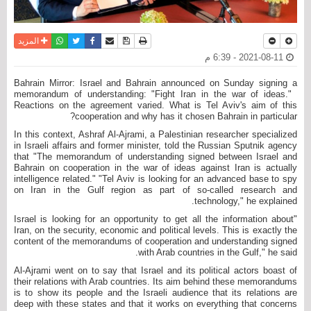
نسخة للطباعة
حفظ الموضوع
فيسبوك
تويتر
أرسل الى صديق
واتساب
المزيد
2021-08-11 - 6:39 م
Bahrain Mirror: Israel and Bahrain announced on Sunday signing a
memorandum of understanding: "Fight Iran in the war of ideas."
Reactions on the agreement varied. What is Tel Aviv's aim of this
cooperation and why has it chosen Bahrain in particular?
In this context, Ashraf Al-Ajrami, a Palestinian researcher specialized
in Israeli affairs and former minister, told the Russian Sputnik agency
that "The memorandum of understanding signed between Israel and
Bahrain on cooperation in the war of ideas against Iran is actually
intelligence related." "Tel Aviv is looking for an advanced base to spy
on Iran in the Gulf region as part of so-called research and
technology," he explained.
"Israel is looking for an opportunity to get all the information about
Iran, on the security, economic and political levels. This is exactly the
content of the memorandums of cooperation and understanding signed
with Arab countries in the Gulf," he said.
Al-Ajrami went on to say that Israel and its political actors boast of
their relations with Arab countries. Its aim behind these memorandums
is to show its people and the Israeli audience that its relations are
deep with these states and that it works on everything that concerns