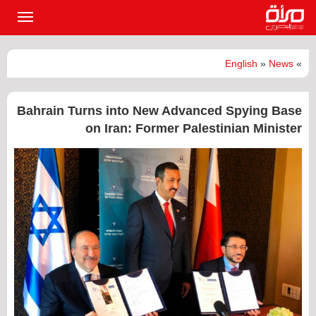
القائمة
الرئيسي
English
»
News
»
Bahrain Turns into New Advanced Spying Base
on Iran: Former Palestinian Minister