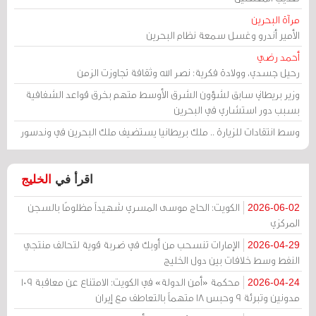
مرآة البحرين
الأمير أندرو وغسل سمعة نظام البحرين
أحمد رضي
رحيل جسدي، وولادة فكرية: نصر الله وثقافة تجاوزت الزمن
وزير بريطاني سابق لشؤون الشرق الأوسط متهم بخرق قواعد الشفافية
بسبب دور استشاري في البحرين
وسط انتقادات للزيارة .. ملك بريطانيا يستضيف ملك البحرين في وندسور
اقرأ في
الخليج
الكويت: الحاج موسى المسري شهيداً مظلومًا بالسجن
2026-06-02
المركزي
الإمارات تنسحب من أوبك في ضربة قوية لتحالف منتجي
2026-04-29
النفط وسط خلافات بين دول الخليج
محكمة «أمن الدولة» في الكويت: الامتناع عن معاقبة 109
2026-04-24
مدونين وتبرئة 9 وحبس 18 متهماً بالتعاطف مع إيران