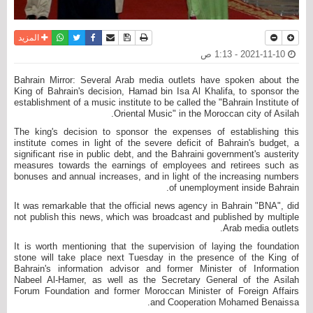
نسخة للطباعة
حفظ الموضوع
فيسبوك
تويتر
أرسل الى صديق
واتساب
المزيد
2021-11-10 - 1:13 ص
Bahrain Mirror: Several Arab media outlets have spoken about the
King of Bahrain's decision, Hamad bin Isa Al Khalifa, to sponsor the
establishment of a music institute to be called the "Bahrain Institute of
Oriental Music" in the Moroccan city of Asilah.
The king's decision to sponsor the expenses of establishing this
institute comes in light of the severe deficit of Bahrain's budget, a
significant rise in public debt, and the Bahraini government's austerity
measures towards the earnings of employees and retirees such as
bonuses and annual increases, and in light of the increasing numbers
of unemployment inside Bahrain.
It was remarkable that the official news agency in Bahrain "BNA", did
not publish this news, which was broadcast and published by multiple
Arab media outlets.
It is worth mentioning that the supervision of laying the foundation
stone will take place next Tuesday in the presence of the King of
Bahrain's information advisor and former Minister of Information
Nabeel Al-Hamer, as well as the Secretary General of the Asilah
Forum Foundation and former Moroccan Minister of Foreign Affairs
and Cooperation Mohamed Benaissa.