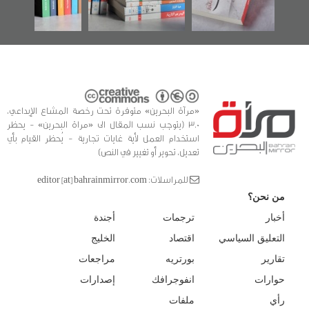
للدراسات والتوثيق
«مرآة البحرين» متوفرة تحت رخصة المشاع الإبداعي،
3.0 (يتوجب نسب المقال الى «مراة البحرين» - يحظر
استخدام العمل لأية غايات تجارية - يُحظر القيام بأي
تعديل، تحوير أو تغيير في النص)
للمراسلات: editor [at] bahrainmirror.com
من نحن؟
أخبار
ترجمات
أجندة
التعليق السياسي
اقتصاد
الخليج
تقارير
بورتريه
مراجعات
حوارات
انفوجرافك
إصدارات
رأي
ملفات