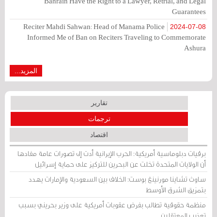
Bahrain Have the Right to a Lawyer, Retrial, and Legal
Guarantees
Reciter Mahdi Sahwan: Head of Manama Police
2024-07-08
Informed Me of Ban on Reciters Traveling to Commemorate
Ashura
المزيد...
تقارير
ترجمات
اقتصاد
برقيات دبلوماسية أمريكية: الحرب الإيرانية أدت إلى تصورات عامة مفادها
أن الولايات المتحدة تخلت عن البحرين للتركيز على حماية إسرائيل
ساوث تشاينا مورنينغ بوست: الخلاف بين السعودية والإمارات يهدد
بتمزيق الشرق الأوسط
منظمة حقوقية تطالب بفرض عقوبات أمريكية على وزير بحريني بسبب
تعذيب المعتقلين