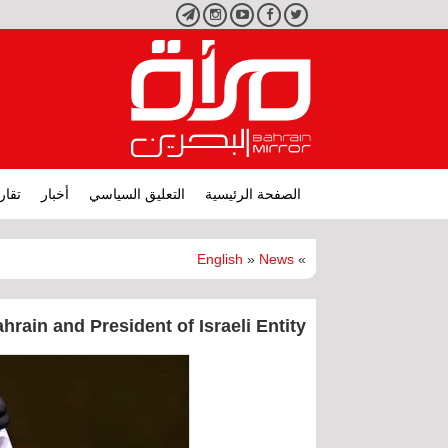
تويتر
فيسبوك
يوتيوب
انستجرام
تليجرام
الصفحة الرئيسية
التعليق السياسي
أخبار
تقار
English
»
News
»
rain and President of Israeli Entity