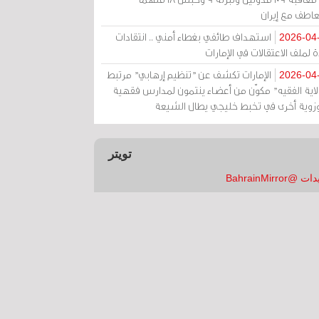
عاطف مع إيران
استهداف طائفي بغطاء أمني .. انتقادات
2026-04
 لملف الاعتقالات في الإمارات
الإمارات تكشف عن "تنظيم إرهابي" مرتبط
2026-04
ولاية الفقيه" مكوّن من أعضاء ينتمون لمدارس فقهية
زوية أخرى في تخبط خليجي يطال الشيعة
تويتر
 @BahrainMirror