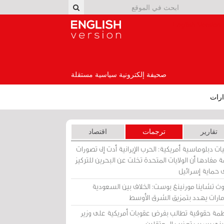
English Version
صحيفة إلكترونية سياسية مستقلة
رات
تقارير
ترجمات
اقتصاد
ات دبلوماسية أمريكية: الحرب الإيرانية أدت إلى تصورات
 مفادها أن الولايات المتحدة تخلت عن البحرين للتركيز
 حماية إسرائيل
ث تشاينا مورنينغ بوست: الخلاف بين السعودية
إمارات يهدد بتمزيق الشرق الأوسط
مة حقوقية تطالب بفرض عقوبات أمريكية على وزير
يني بسبب تعذيب المعتقلين