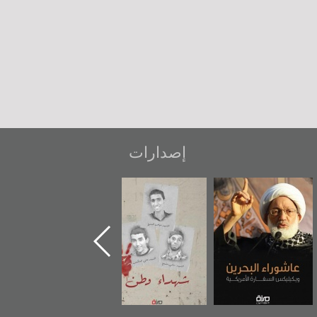
إصدارات
عاشوراء البحرين...
شهداء وطن
«جَوْ»: رواية
ويكيليكس السفارة
المعتقل جهاد
الأمريكية