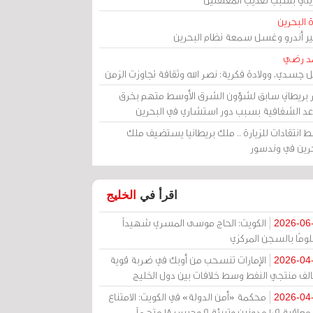
 البحرين
مير أندرو وغسل سمعة نظام البحرين
د رضي
ل جسدي، وولادة فكرية: نصر الله وثقافة تجاوزت الزمن
ر بريطاني سابق لشؤون الشرق الأوسط متهم بخرق
عد الشفافية بسبب دور استشاري في البحرين
 انتقادات للزيارة .. ملك بريطانيا يستضيف ملك
حرين في وندسور
اقرأ في
الخليج
الكويت: الحاج موسى المسري شهيداً
2026-06
ومًا بالسجن المركزي
الإمارات تنسحب من أوبك في ضربة قوية
2026-04
الف منتجي النفط وسط خلافات بين دول الخليج
محكمة «أمن الدولة» في الكويت: الامتناع
2026-04
عن معاقبة 109 مدونين وتبرئة 9 وحبس 18 متهماً