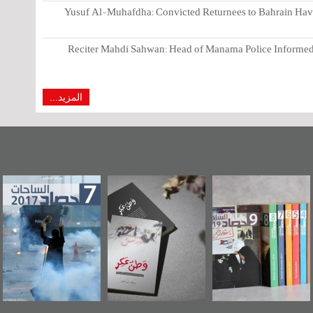
Yusuf Al-Muhafdha: Convicted Returnees to Bahrain Have 
Reciter Mahdi Sahwan: Head of Manama Police Informed 
المزيد...
"مرآة البحرين"
«وطن عكر» رواية
حصاد 2017
تصدر حصاد
جديدة لمعتقل
الساحات 2019
عسكري تصدر عن
«مرآة البحرين»