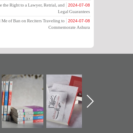
the Right to a Lawyer, Retrial, and
2024-07-08
Legal Guarantees
Me of Ban on Reciters Traveling to
2024-07-08
Commemorate Ashura
تدشين كتاب "من
"حماة الباب الأخير":
تصنيف موضوعي
أهل الجنة" عن
الإصدار الأول عن
للوثائق البريطانية
الشهيد سيد كاظم
اعتصام الدراز
يقدمه «مركز أوال»
السهلاوي في ذكراه
وأحداث ساحة
في سلسلة من 5
الفداء لمركز أوال
كتب
للدراسات والتوثيق