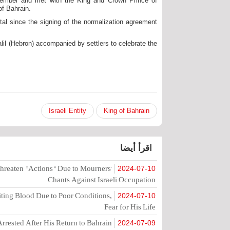
eptember and met with the King and Crown Prince of
of Bahrain.
pital since the signing of the normalization agreement
lil (Hebron) accompanied by settlers to celebrate the
Israeli Entity
King of Bahrain
اقرأ أيضا
hreaten "Actions" Due to Mourners'
2024-07-10
Chants Against Israeli Occupation
ting Blood Due to Poor Conditions,
2024-07-10
Fear for His Life
rrested After His Return to Bahrain
2024-07-09