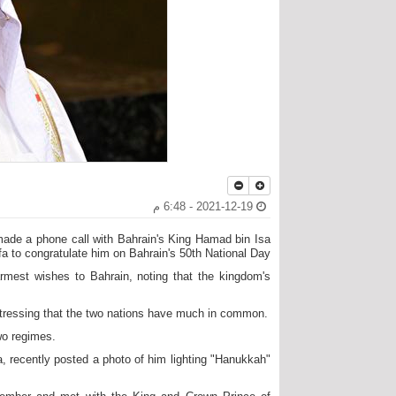
2021-12-19 - 6:48 م
 made a phone call with Bahrain's King Hamad bin Isa
fa to congratulate him on Bahrain's 50th National Day.
rmest wishes to Bahrain, noting that the kingdom's
stressing that the two nations have much in common.
two regimes.
, recently posted a photo of him lighting "Hanukkah"