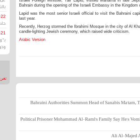
Israeli Foreign Minister, Yair Lapid, visited Manama in late S
Bahrain during the opening of the Israeli Embassy in the Kingdom 
بالت
Lapid was the most senior Israeli official to visit the Bahraini ca
-22
last year.
حادة
Recently, Herzog stormed the Ibrahimi Mosque in the city of Al Kha
candle-lighting Jewish ceremony, which raised wide criticism.
-21
بـ"
Arabic Version
وحو
تغريدات
Bahraini Authorities Summon Head of Sanabis Ma'tam, T
Political Prisoner Mohammad Al-Raml's Family Say He's Vomi
Ali Al-Majed A