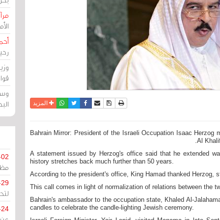
مرآة
الأ
أحم
رحي
وزي
قوا
وسط
الب
نسخة للطباعة
حفظ الموضوع
فيسبوك
تويتر
أرسل الى صديق
واتساب
المزيد
Bahrain Mirror: President of the Israeli Occupation Isaac Herzog
Al Khali
A statement issued by Herzog's office said that he extended wa
-02
history stretches back much further than 50 years.
مظل
According to the president's office, King Hamad thanked Herzog, 
-29
This call comes in light of normalization of relations between the 
لتح
Bahrain's ambassador to the occupation state, Khaled Al-Jalahama
candles to celebrate the candle-lighting Jewish ceremony.
-24