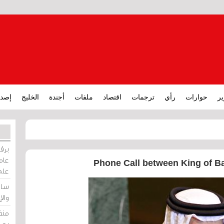
ير
حوارات
رأي
ترجمات
اقتصاد
ملفات
أجندة
الخليج
إصدا
برقي
عامة
Phone Call between King of Bah
على
ساو
وال
منظ
بحر