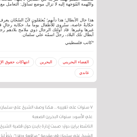
والتّهمة المُوَجهة إليه لا تزال موضع تساؤل: التعامل 
هذا حال الأبطال؛ هذا دأبهم؛ يُعتَقَلون لأنّ السّجّان يعر
حكايةٌ خاصة، ستُروى للأطفال يوماً ما، حكاية رجالٍ 
غيرها وغيرها. قاد أولئك الرجال ذوي ملامح بلادهم رج
أبطال تلك البلاد، رجلٌ اسمُه علي سلمان.
*كاتب فلسطيني
القضاء البحريني
البحرين
انتهاكات حقوق الإ
غاندي
7 سنوات على تغييبه... هكذا وصف الشيخ علي سلمان أجواء سجنه ومحاكمته
علي الأسود: سنوات البحرين الصعبة
الناشط براين دولي: صمت إدارة بايدن حول قضية الشي
الشيخ علي سلمان في مقدمة "مرافعة وطن": خطّ لنا ب