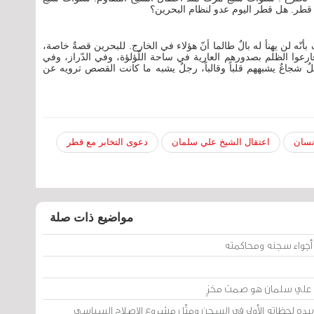
مع قطر. هل قطر اليوم عدو لنظام البحرين؟
ف بأنّه لن يهنأ له بالٌ طالما أنّ هؤلاء في الخارج. للبحرين قصةٌ خاصة،
قارعوا الظلم بصدورهم العارية في ساحة اللّؤلؤة، وفي الدّراز، وفي
لٌ شجاعٌ يشبههم قلباً وقالباً، رجلٌ يشبه ما كانت القصص ترويه عن
نسان
اعتقال الشيخ علي سلمان
دعوى التخابر مع قطر
مواضيع ذات صلة
خ علي سلمان هو صمت مخزٍ
يده لحظاته الأولى في السجن ومثّل مشروع الإصلاح السياسي