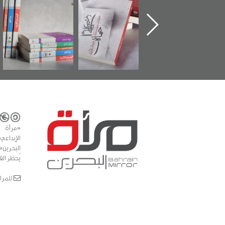
أهل الجنة" عن
الإصدار الأول عن
للوثائق البريطانية
الشهيد سيد كاظم
اعتصام الدراز
يقدمه «مركز أوال»
السهلاوي في ذكراه
وأحداث ساحة
في سلسلة من 5
الفداء لمركز أوال
كتب
للدراسات والتوثيق
«مرآة 
البحرين»
يُحظر الق
للمراسلات: ror.com