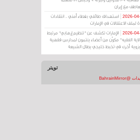
عاطف مع إيران
استهداف طائفي بغطاء أمني .. انتقادات
2026-04
 لملف الاعتقالات في الإمارات
الإمارات تكشف عن "تنظيم إرهابي" مرتبط
2026-04
ولاية الفقيه" مكوّن من أعضاء ينتمون لمدارس فقهية
زوية أخرى في تخبط خليجي يطال الشيعة
تويتر
 @BahrainMirror