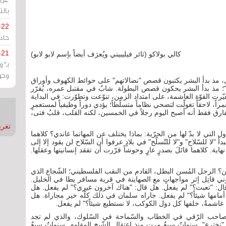
بالت
-22
حادة
-21
كالي بولاكو (ثائر فيليبيني ويُعرَف أيضاً بإسم لابو لابو)
بـ"
وحو
ل، مذ بدأ البشر يكتبون قصص "نضالاتهم" على حوائط الكهوف وأوراق
ية"؛ مذ بدأ البشر يحكون قصص البطولة. شابٌ في مقتبل عمره، يُقرّر
ّرت القوّة الغاشمة، على امتداد الزمن، تنوّعت وتطوّرت: في البداية
ً، لاحقاً تغولّت لتضحي نظاماً متسلّطاً؛ يؤدي دوراً وظيفياً لمستعمرٍ
ارق فقط أنه أصبح اليوم رجلاً في الخمسين، لكنه القلب، قلبُ فتى،
تغريدات
 التي لا بدّ لها من الحرّية: بماذا يختلف عن المهاتما غاندي؟ كلاهما
 "لا للسّلاح" و"لا للتّسلّح" في بلادٍ عرفوا أن السّلاح لن يقود إلا إلى
ة. كلاهما قاتَلَ بصدرٍ عارٍ وحوشاً قرّرت أن تفقد إنسانيتها وعقلها.
ن؟ الرجل المُسن البطل، القادم من النقب الفلسطيني؛ الشّجاع الذي
اتِل إثر مواجهاتٍ مع الصهاينة في قرية مسافر يطا في الخليل.
قال: "تعبت؟" لم يفعل. هل قال: "هناك آخرون غيري؟" لم يفعل. هل
امها شيئاً؟" لم يفعل. جاراه سلمان في ذلك كلّه خير مجاراة. هل
اشمةٌ، خلفها كل دول الكوكب، لا نستطيع شيئاً؟" لم يفعل.
ّم صاحب الرّقي في الخطاب والسّماحة في السّلوك، والذي لم تجد
"نخترع". سنواتٌ سبعٌ مرت منذ اعتقال الشّيخ المقاوم. سنواتٌ سبعٌ