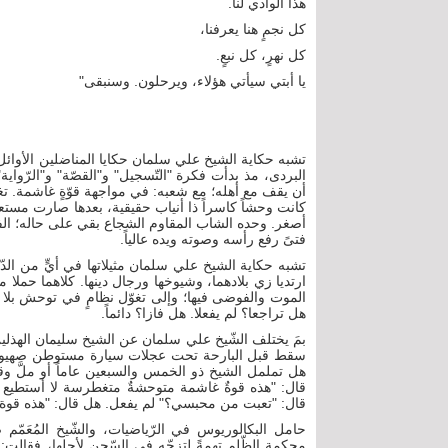
هذا الوادي لنا.
كل نجمٍ هنا يعرفنا،
كل نهرٍ، كل نبعٍ.
يا أبتي سيأتي هؤلاء، ويرحلون. وسنبقى"
تشبه حكاية الشيخ علي سلمان حكايا المناضلين الأوائ
البردى، مذ بدأت فكرة "التّسجيل" و"القصّة" و"الرّوا
أن يقف مع أهله؛ مع شعبه: في مواجهة قوّةٍ غاشمة. تغي
كانت وحشاً كاسراً ذا أنياب حقيقية، بعدها صارت مستعمرا
أصغر. وحده الشاب المقاوم الشجاع بقي على حاله؛ الف
فتىً رفع رأسه وصوته ويده عالياً.
تشبه حكاية الشيخ علي سلمان مثيلاتها في أيٍّ من الدّول
ارتديا زي بلادهما، وشيوخها ورجال دينها. كلاهما حملا مبدأ
الموت والفوضى فيها؛ وإلى تغوّل نظامٍ في توحش بلا نهاي
هل تراجعا؟ لم يفعلا. هل فازا؟ دائماً.
بمَ يختلف الشّيخ علي سلمان عن الشيخ سليمان الهذلي
سقط قبل البارحة تحت عجلات سيارة مستوطن صهيوني ق
هل تململ الشيخ ذو الخمس والسبعين عاماً أو ملَّ و
قال: "هذه قوةٌ غاشمة متوحشةٌ متغطرسة لا أستطيع أم
قال: "تعبت من محبسي؟" لم يفعل. هل قال: "هذه قوة غ
حامل البكالوريوس في الرّياضيات، والشّيخ المُعَم
محكمة الظّلم تهمةً لتزجّه في السّجن لأجلها، فقالت: 