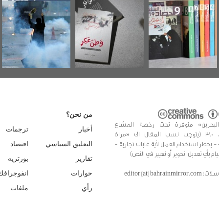
تصدر حصاد
جديدة لمعتقل
الساحات 2019
عسكري تصدر عن
«مرآة البحرين»
من نحن؟
البحرين» متوفرة تحت رخصة المشاع
أخبار
ترجمات
الإبداعي، 3.0 (يتوجب نسب المقال الى «مراة
 - يحظر استخدام العمل لأية غايات تجارية -
التعليق السياسي
اقتصاد
يام بأي تعديل، تحوير أو تغيير في النص)
تقارير
بورتريه
editor [at] bahrainmir
حوارات
انفوجرافك
رأي
ملفات