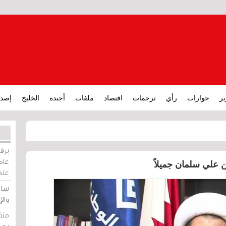
ير
حوارات
رأي
ترجمات
اقتصاد
ملفات
أجندة
الخليج
إصدا
برقي
عامة
 علي سلمان جميلاً
على
ساو
وال
منظ
بحر