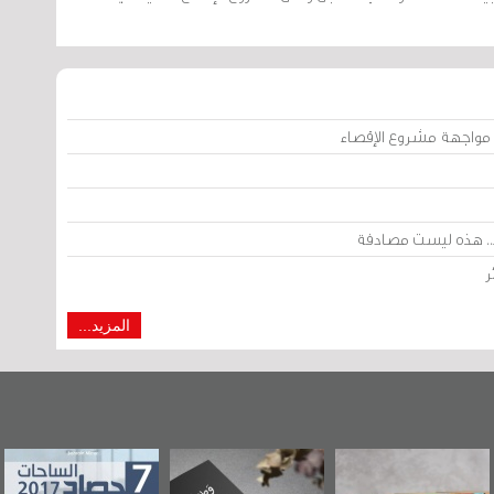
مواجهة مشروع الإقصاء
اء.. هذه ليست مصادفة
ر
المزيد...
"مرآة البحرين"
«وطن عكر» رواية
حصاد 2017