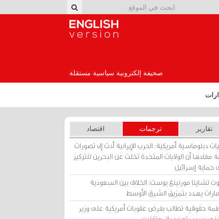
English Version
صحيفة إلكترونية سياسية مستقلة
رات
تقارير
ترجمات
اقتصاد
ات دبلوماسية أمريكية: الحرب الإيرانية أدت إلى تصورات
 مفادها أن الولايات المتحدة تخلت عن البحرين للتركيز
 حماية إسرائيل
ث تشاينا مورنينغ بوست: الخلاف بين السعودية
إمارات يهدد بتمزيق الشرق الأوسط
مة حقوقية تطالب بفرض عقوبات أمريكية على وزير
يني بسبب تعذيب المعتقلين