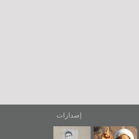
إصدارات
عاشوراء البحرين...
شهداء وطن
«جَوْ»: رواية