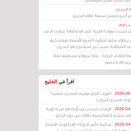
 البحرين
مير أندرو وغسل سمعة نظام البحرين
د رضي
ل جسدي، وولادة فكرية: نصر الله وثقافة تجاوزت الزمن
ر بريطاني سابق لشؤون الشرق الأوسط متهم بخرق
عد الشفافية بسبب دور استشاري في البحرين
 انتقادات للزيارة .. ملك بريطانيا يستضيف ملك
حرين في وندسور
اقرأ في
الخليج
الكويت: الحاج موسى المسري شهيداً
2026-06
ومًا بالسجن المركزي
الإمارات تنسحب من أوبك في ضربة قوية
2026-04
الف منتجي النفط وسط خلافات بين دول الخليج
محكمة «أمن الدولة» في الكويت: الامتناع
2026-04
عن معاقبة 109 مدونين وتبرئة 9 وحبس 18 متهماً